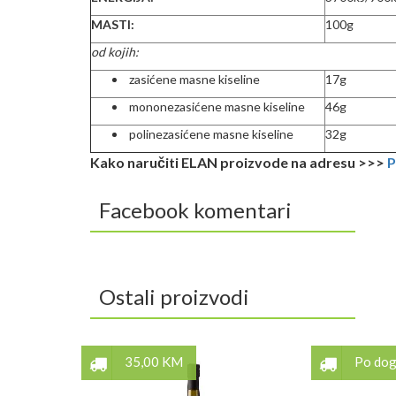
MASTI:
100g
od kojih:
zasićene masne kiseline
17g
mononezasićene masne kiseline
46g
polinezasićene masne kiseline
32g
Kako naručiti ELAN proizvode na adresu >>>
P
Facebook komentari
Ostali proizvodi
35,00 KM
Po do