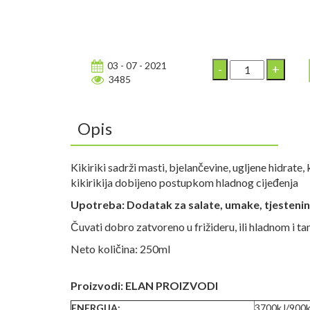
03 - 07 - 2021
3485
Opis
Kikiriki sadrži masti, bjelančevine, ugljene hidrate, 
kikirikija dobijeno postupkom hladnog cijeđenja
Upotreba: Dodatak za salate, umake, tjestenin
Čuvati dobro zatvoreno u frižideru, ili hladnom i t
Neto količina: 250ml
Proizvodi: ELAN PROIZVODI
ENERGIJA:
3700kJ/900k