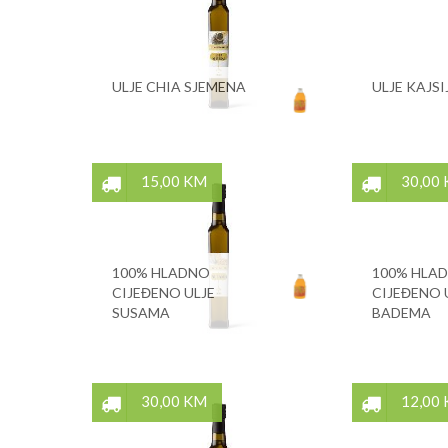
ULJE CHIA SJEMENA
ULJE KAJSI
15,00 KM
30,00
100% HLADNO
100% HLA
CIJEĐENO ULJE
CIJEĐENO 
SUSAMA
BADEMA
30,00 KM
12,00