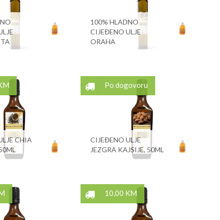
DNO
100% HLADNO
ULJE
CIJEĐENO ULJE
ETA
ORAHA
 KM
Po dogovoru
ULJE CHIA
CIJEĐENO ULJE
 50ML
JEZGRA KAJSIJE, 50ML
KM
10,00 KM