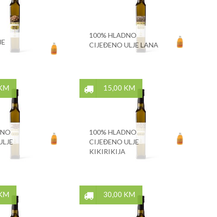
100% HLADNO
JE
CIJEĐENO ULJE LANA
 KM
15,00 KM
DNO
100% HLADNO
ULJE
CIJEĐENO ULJE
KIKIRIKIJA
 KM
30,00 KM