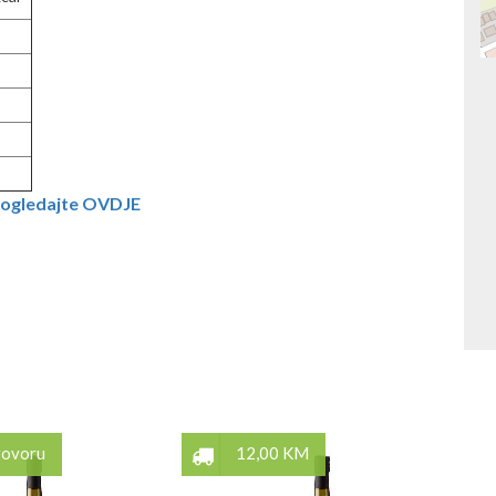
ogledajte OVDJE
govoru
12,00 KM