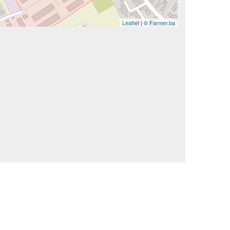
Leaflet
| ©
Farmer.ba