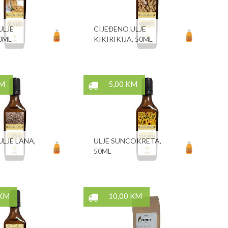
ULJE
CIJEĐENO ULJE
0ML
KIKIRIKIJA, 50ML
KM
5,00 KM
ULJE LANA,
ULJE SUNCOKRETA,
50ML
 KM
10,00 KM