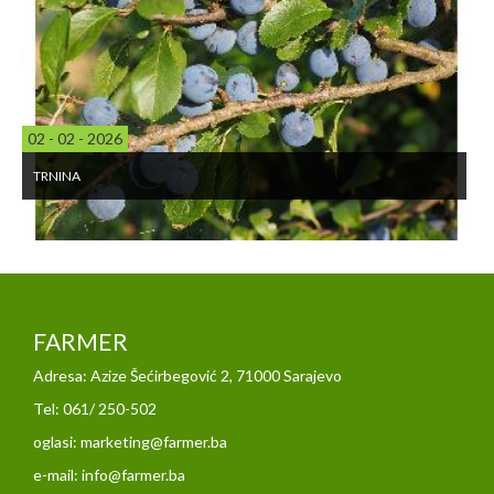
- 02 - 2026
21 
NINA
PE
FARMER
Adresa: Azize Šećirbegović 2, 71000 Sarajevo
Tel: 061/ 250-502
oglasi: marketing@farmer.ba
e-mail: info@farmer.ba