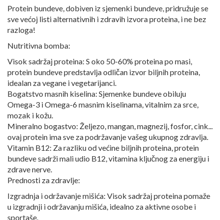
Protein bundeve, dobiven iz sjemenki bundeve, pridružuje se
sve većoj listi alternativnih i zdravih izvora proteina, i ne bez
razloga!
Nutritivna bomba:
Visok sadržaj proteina: S oko 50-60% proteina po masi,
protein bundeve predstavlja odličan izvor biljnih proteina,
idealan za vegane i vegetarijanci.
Bogatstvo masnih kiselina: Sjemenke bundeve obiluju
Omega-3 i Omega-6 masnim kiselinama, vitalnim za srce,
mozak i kožu.
Mineralno bogastvo: Željezo, mangan, magnezij, fosfor, cink...
ovaj protein ima sve za podržavanje vašeg ukupnog zdravlja.
Vitamin B12: Za razliku od većine biljnih proteina, protein
bundeve sadrži mali udio B12, vitamina ključnog za energiju i
zdrave nerve.
Prednosti za zdravlje:
Izgradnja i održavanje mišića: Visok sadržaj proteina pomaže
u izgradnji i održavanju mišića, idealno za aktivne osobe i
sportaše.