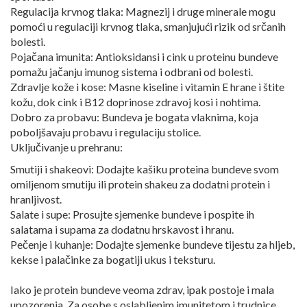
Regulacija krvnog tlaka: Magnezij i druge minerale mogu
pomoći u regulaciji krvnog tlaka, smanjujući rizik od srčanih
bolesti.
Pojačana imunita: Antioksidansi i cink u proteinu bundeve
pomažu jačanju imunog sistema i odbrani od bolesti.
Zdravlje kože i kose: Masne kiseline i vitamin E hrane i štite
kožu, dok cink i B12 doprinose zdravoj kosi i nohtima.
Dobro za probavu: Bundeva je bogata vlaknima, koja
poboljšavaju probavu i regulaciju stolice.
Uključivanje u prehranu:
Smutiji i shakeovi: Dodajte kašiku proteina bundeve svom
omiljenom smutiju ili protein shakeu za dodatni protein i
hranljivost.
Salate i supe: Prosujte sjemenke bundeve i pospite ih
salatama i supama za dodatnu hrskavost i hranu.
Pečenje i kuhanje: Dodajte sjemenke bundeve tijestu za hljeb,
kekse i palačinke za bogatiji ukus i teksturu.
Iako je protein bundeve veoma zdrav, ipak postoje i mala
upozorenja. Za osobe s oslabljenim imunitetom i trudnice,