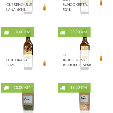
CIJEĐENO ULJE
SUNCOKRETA,
LANA, 50ML
50ML
10,00 KM
20,00 KM
ULJE
ULJE ORAHA,
INDUSTRIJSKE
50ML
KONOPLJE, 50ML
10,00 KM
18,00 KM