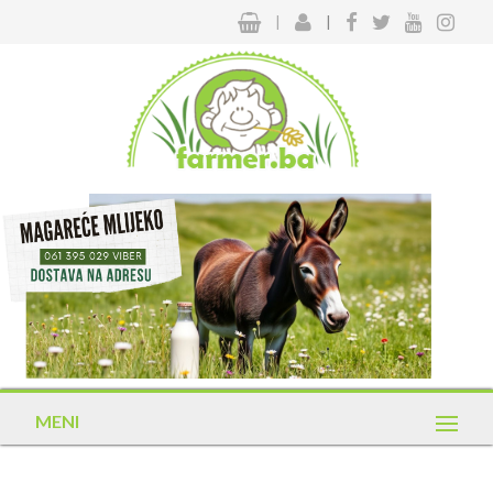
|
|
MENI