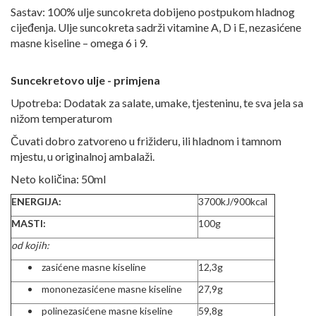
Sastav: 100% ulje suncokreta dobijeno postpukom hladnog
cijeđenja. Ulje suncokreta sadrži vitamine A, D i E, nezasićene
masne kiseline – omega 6 i 9.
Suncekretovo ulje - primjena
Upotreba: Dodatak za salate, umake, tjesteninu, te sva jela sa
nižom temperaturom
Čuvati dobro zatvoreno u frižideru, ili hladnom i tamnom
mjestu, u originalnoj ambalaži.
Neto količina: 50ml
ENERGIJA:
3700kJ/900kcal
MASTI:
100g
od kojih:
zasićene masne kiseline
12,3g
mononezasićene masne kiseline
27,9g
polinezasićene masne kiseline
59,8g