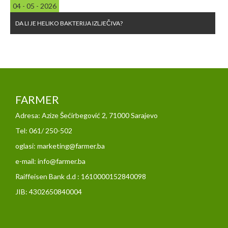
04 - 05 - 2026
DA LI JE HELIKO BAKTERIJA IZLJEČIVA?
FARMER
Adresa: Azize Šećirbegović 2, 71000 Sarajevo
Tel: 061/ 250-502
oglasi: marketing@farmer.ba
e-mail: info@farmer.ba
Raiffeisen Bank d.d : 1610000152840098
JIB: 4302650840004