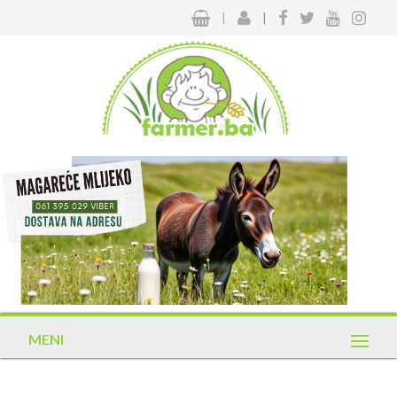
|
|
MENI