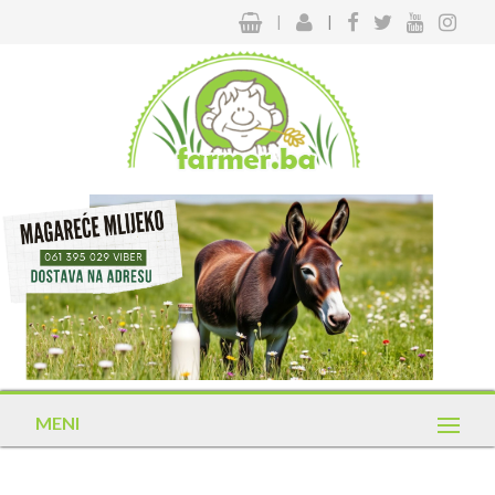
|
|
MENI