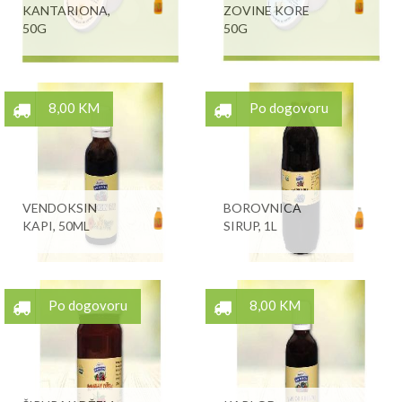
KANTARIONA,
ZOVINE KORE
50G
50G
8,00 KM
Po dogovoru
VENDOKSIN
BOROVNICA
KAPI, 50ML
SIRUP, 1L
Po dogovoru
8,00 KM