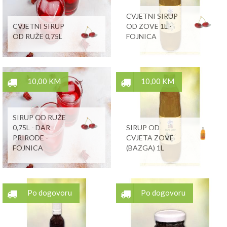
CVJETNI SIRUP
CVJETNI SIRUP
OD ZOVE 1L -
OD RUŽE 0,75L
FOJNICA
10,00 KM
10,00 KM
SIRUP OD RUŽE
0,75L - DAR
SIRUP OD
PRIRODE -
CVJETA ZOVE
FOJNICA
(BAZGA) 1L
Po dogovoru
Po dogovoru