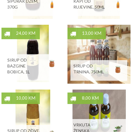
ŠIPURAK DŽEM,
KAPI OD
370G
RUJEVINE, 50ML
24,00 KM
13,00 KM
SIRUP OD
BAZGINE
SIRUP OD
BOBICA, 1L
TRNINA, 750ML
10,00 KM
8,00 KM
VRKUTA -
SIRUP OD ZOVE,
ŽENSKA