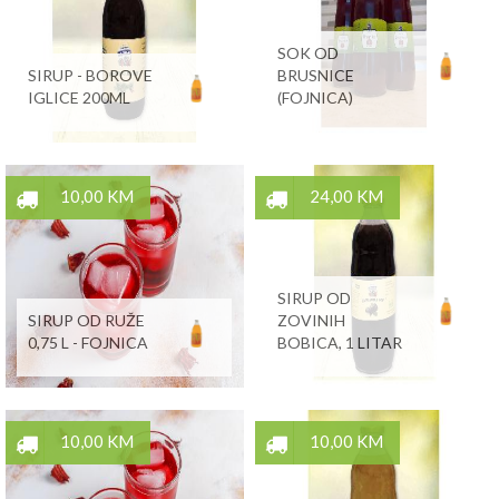
SOK OD
SIRUP - BOROVE
BRUSNICE
IGLICE 200ML
(FOJNICA)
10,00 KM
24,00 KM
SIRUP OD
SIRUP OD RUŽE
ZOVINIH
0,75 L - FOJNICA
BOBICA, 1 LITAR
10,00 KM
10,00 KM