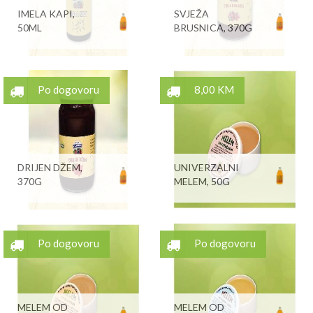
IMELA KAPI,
SVJEŽA
50ML
BRUSNICA, 370G
Po dogovoru
8,00 KM
DRIJEN DŽEM,
UNIVERZALNI
370G
MELEM, 50G
Po dogovoru
Po dogovoru
MELEM OD
MELEM OD