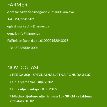
FARMER
Adresa: Azize Šećirbegović 2, 71000 Sarajevo
Tel: 061/ 250-502
oglasi: marketing@farmer.ba
e-mail: info@farmer.ba
Raiffeisen Bank d.d : 1610000152840098
JIB: 4302650840004
NOVI OGLASI
PERGA 30g - SPECIJALNA LJETNA PONUDA 31.07
Chia sjemenke - ulje 20.02
Chia ulje prodaja - 0.5L 20.02
Hladno cijeđeno ulje ricinusa 1L - 38 KM - staklena
ambalaža 10.02