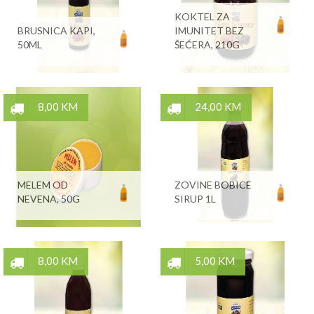
KOKTEL ZA
BRUSNICA KAPI,
IMUNITET BEZ
50ML
ŠEĆERA, 210G
8,00 KM
24,00 KM
MELEM OD
ZOVINE BOBICE
NEVENA, 50G
SIRUP 1L
8,00 KM
5,00 KM