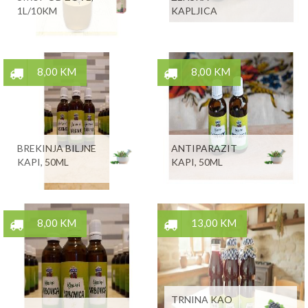
1L/10KM
KAPLJICA
8,00 KM
8,00 KM
BREKINJA BILJNE
ANTIPARAZIT
KAPI, 50ML
KAPI, 50ML
8,00 KM
13,00 KM
TRNINA KAO