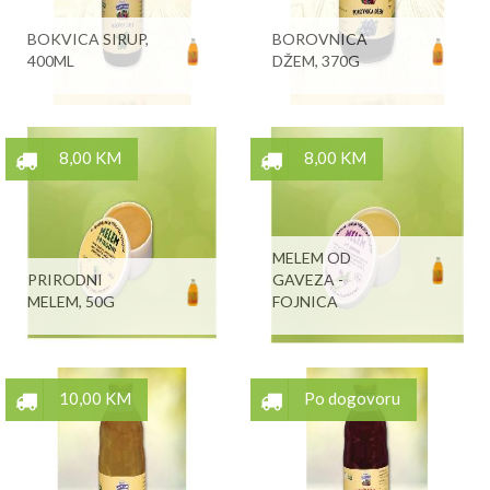
BOKVICA SIRUP,
BOROVNICA
400ML
DŽEM, 370G
8,00 KM
8,00 KM
MELEM OD
PRIRODNI
GAVEZA -
MELEM, 50G
FOJNICA
10,00 KM
Po dogovoru