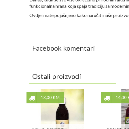
funkcionalna hrana koja spaja tradiciju sa moderni
Ovdje imate pojašnjeno kako naručiti naše proizv
Facebook komentari
Ostali proizvodi
13,00 KM
14,00