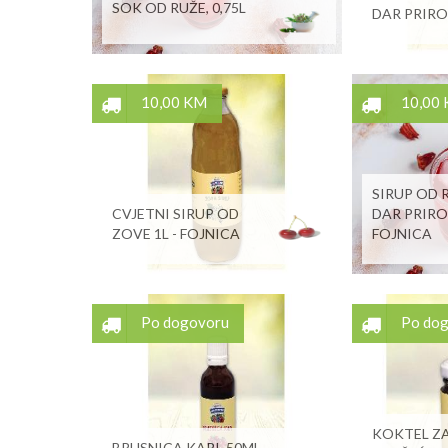
SOK OD RUŽE, 0,75L
DAR PRIR
10,00 KM
10,00
SIRUP OD R
CVJETNI SIRUP OD
DAR PRIRO
ZOVE 1L - FOJNICA
FOJNICA
Po dogovoru
Po do
KOKTEL ZA
BRUSNICA KAPI, 50ML