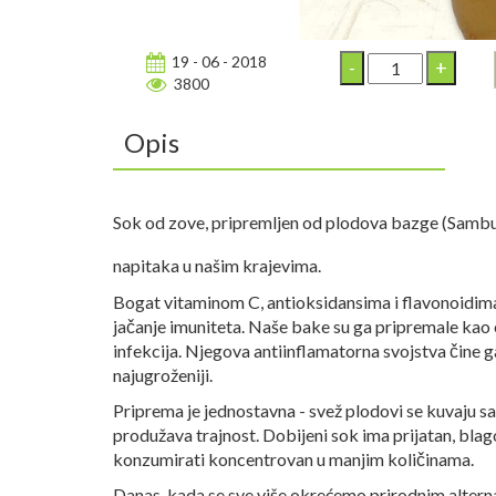
19 - 06 - 2018
3800
Opis
Sok od zove, pripremljen od plodova bazge (Sambucu
napitaka u našim krajevima.
Bogat vitaminom C, antioksidansima i flavonoidim
jačanje imuniteta. Naše bake su ga pripremale kao e
infekcija. Njegova antiinflamatorna svojstva čine
najugroženiji.
Priprema je jednostavna - svež plodovi se kuvaju s
produžava trajnost. Dobijeni sok ima prijatan, blag
konzumirati koncentrovan u manjim količinama.
Danas, kada se sve više okrećemo prirodnim altern