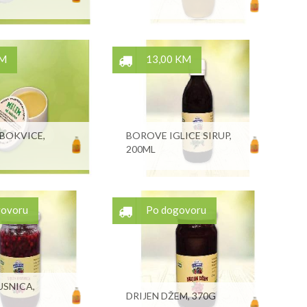
KM
13,00 KM
BOKVICE,
BOROVE IGLICE SIRUP,
200ML
govoru
Po dogovoru
USNICA,
DRIJEN DŽEM, 370G