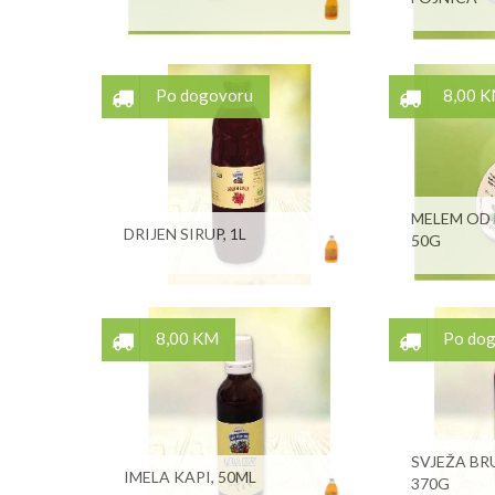
Po dogovoru
8,00 
MELEM OD 
DRIJEN SIRUP, 1L
50G
8,00 KM
Po do
SVJEŽA BR
IMELA KAPI, 50ML
370G