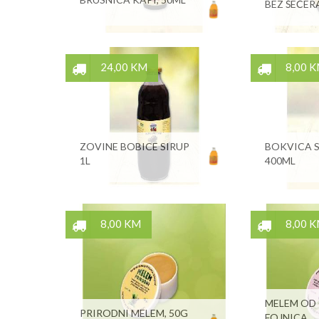
BEZ ŠEĆER
24,00 KM
8,00 
ZOVINE BOBICE SIRUP
BOKVICA S
1L
400ML
8,00 KM
8,00 
MELEM OD 
PRIRODNI MELEM, 50G
FOJNICA