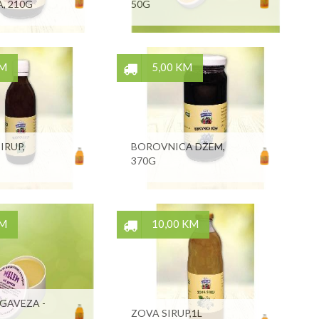
A, 210G
50G
KM
5,00 KM
IRUP,
BOROVNICA DŽEM,
370G
KM
10,00 KM
GAVEZA -
ZOVA SIRUP,1L