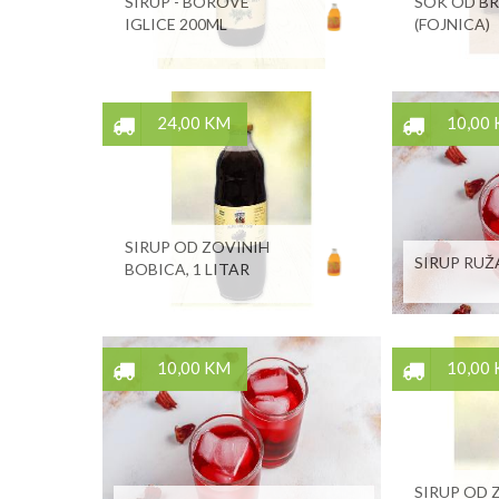
SIRUP - BOROVE
SOK OD B
IGLICE 200ML
(FOJNICA)
24,00 KM
10,00
SIRUP OD ZOVINIH
SIRUP RUŽ
BOBICA, 1 LITAR
10,00 KM
10,00
SIRUP OD Z