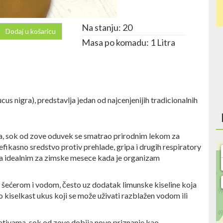
Na stanju: 20
Dodaj u košaricu
Masa po komadu: 1 Litra
s nigra), predstavlja jedan od najcenjenijih tradicionalnih
a, sok od zove oduvek se smatrao prirodnim lekom za
fikasno sredstvo protiv prehlade, gripa i drugih respiratory
 ga idealnim za zimske mesece kada je organizam
a šećerom i vodom, često uz dodatak limunske kiseline koja
o kiselkast ukus koji se može uživati razblažen vodom ili
ativama, sok od zove dobija novo priznanje kao