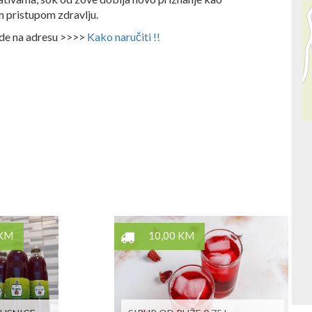
m pristupom zdravlju.
ode na adresu >>>>
Kako naručiti !!
 KM
10,00 KM