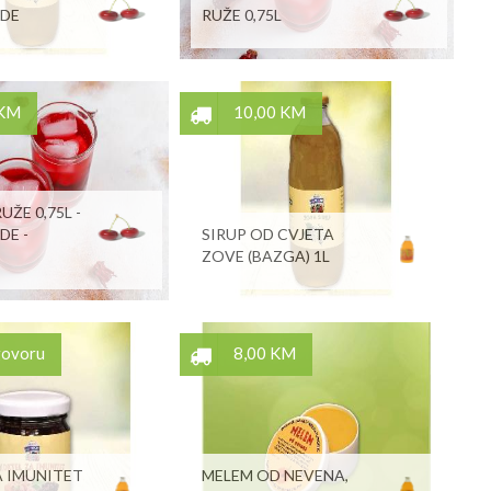
ODE
RUŽE 0,75L
 KM
10,00 KM
UŽE 0,75L -
DE -
SIRUP OD CVJETA
ZOVE (BAZGA) 1L
govoru
8,00 KM
 IMUNITET
MELEM OD NEVENA,