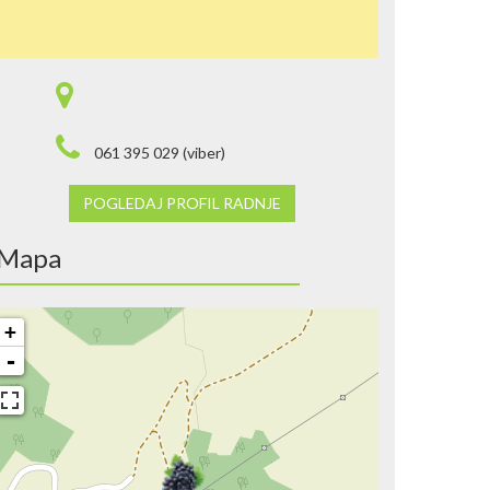
061 395 029 (viber)
POGLEDAJ PROFIL RADNJE
Mapa
+
-