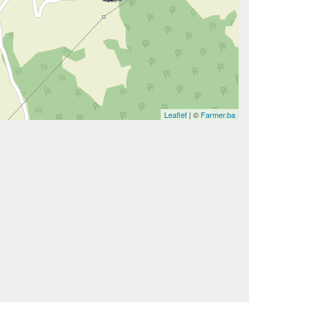
Leaflet
| ©
Farmer.ba