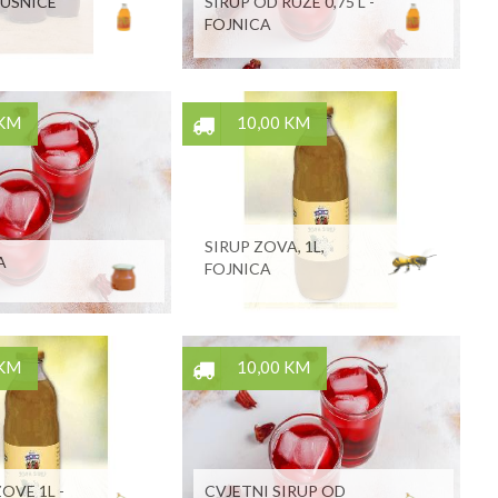
RUSNICE
SIRUP OD RUŽE 0,75 L -
FOJNICA
 KM
10,00 KM
SIRUP ZOVA, 1L,
A
FOJNICA
 KM
10,00 KM
OVE 1L -
CVJETNI SIRUP OD