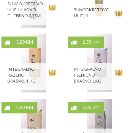
SUNCOKRETOVO
ULJE, HLADNO
SUNCOKRETOVO
CIJEĐENO 0,75ML
ULJE, 1L
3,80 KM
2,55 KM
INTEGRALNO
INTEGRALNO
RAŽENO
PŠENIČNO
BRAŠNO, 1 KG
BRAŠNO, 1KG
2,90 KM
2,35 KM