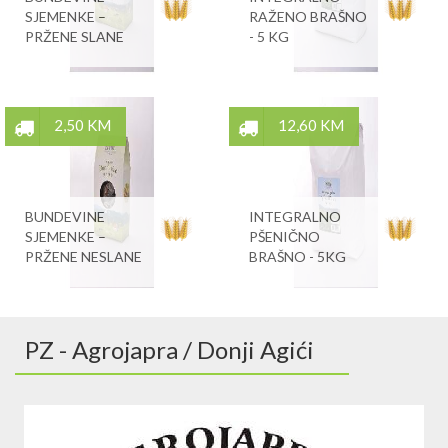
SJEMENKE –
RAŽENO BRAŠNO
PRŽENE SLANE
- 5 KG
2,50 KM
12,60 KM
BUNDEVINE
INTEGRALNO
SJEMENKE –
PŠENIČNO
PRŽENE NESLANE
BRAŠNO - 5KG
PZ - Agrojapra / Donji Agići