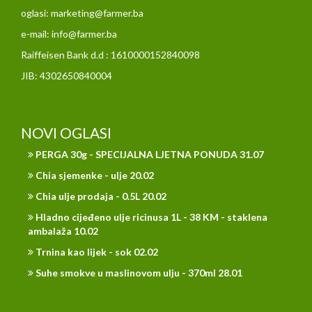
oglasi: marketing@farmer.ba
e-mail: info@farmer.ba
Raiffeisen Bank d.d : 1610000152840098
JIB: 4302650840004
NOVI OGLASI
PERGA 30g - SPECIJALNA LJETNA PONUDA 31.07
Chia sjemenke - ulje 20.02
Chia ulje prodaja - 0.5L 20.02
Hladno cijeđeno ulje ricinusa 1L - 38 KM - staklena
ambalaža 10.02
Trnina kao lijek - sok 02.02
Suhe smokve u maslinovom ulju - 370ml 28.01