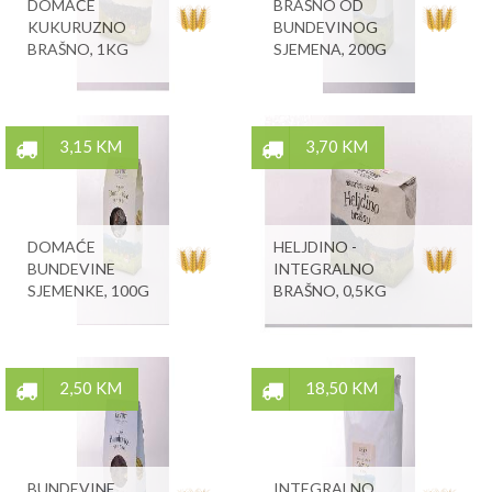
DOMAĆE
BRAŠNO OD
KUKURUZNO
BUNDEVINOG
BRAŠNO, 1KG
SJEMENA, 200G
3,15 KM
3,70 KM
DOMAĆE
HELJDINO -
BUNDEVINE
INTEGRALNO
SJEMENKE, 100G
BRAŠNO, 0,5KG
2,50 KM
18,50 KM
BUNDEVINE
INTEGRALNO