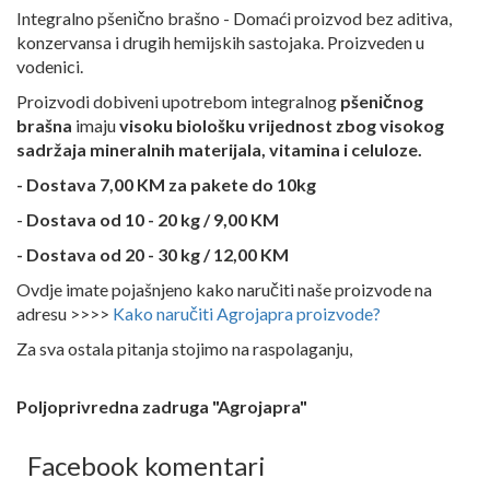
Integralno pšenično brašno -
Domaći proizvod bez aditiva,
konzervansa i drugih hemijskih sastojaka. Proizveden u
vodenici.
Proizvodi dobiveni upotrebom integralnog
pšeničnog
brašna
imaju
visoku biološku vrijednost zbog visokog
sadržaja mineralnih materijala, vitamina i celuloze.
- Dostava 7,00 KM za pakete do 10kg
Dostava od 10 - 20 kg / 9,00 KM
-
- Dostava od 20 - 30 kg / 12,00 KM
Ovdje imate pojašnjeno kako naručiti naše proizvode na
adresu >>>>
Kako naručiti Agrojapra proizvode?
Za sva ostala pitanja stojimo na raspolaganju,
Poljoprivredna zadruga "Agrojapra"
Facebook komentari