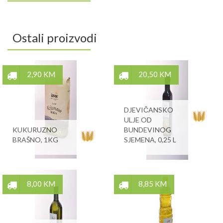
Ostali proizvodi
2,90 KM
20,50 KM
DJEVIČANSKO
ULJE OD
KUKURUZNO
BUNDEVINOG
BRAŠNO, 1KG
SJEMENA, 0,25 L
8,00 KM
8,85 KM