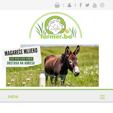
|
|
MENI