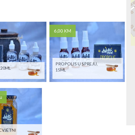
6,00 KM
PROPOLIS U SPREJU,
 20ML
15ML
u
CVJETNI