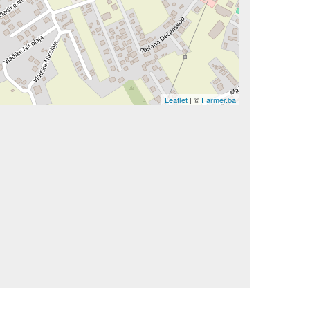
Leaflet
| ©
Farmer.ba