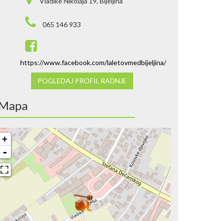
Vladike Nikolaja 19, Bijeljina
065 146 933
https://www.facebook.com/laletovmedbijeljina/
POGLEDAJ PROFIL RADNJE
Mapa
+
-