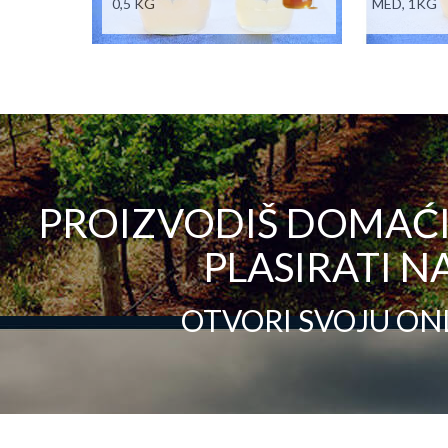
0,5 KG
MED, 1KG
PROIZVODIŠ DOMAĆI 
PLASIRATI NA
OTVORI SVOJU ON