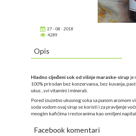
27 - 08 - 2018
4289
Opis
Hladno cijeđeni sok od višnje maraske-sirup
je 
100% prirodan bez konzervansa, bez kuvanja, past
ukus , svi vitamini i minerali.
Pored izuzetno ukusnog soka sa punom aromom višn
soda vodom ovaj sirup se koristi i za pravljenje voćn
mnogim kafićima i restoranima kao omiljeni napitak
Facebook komentari