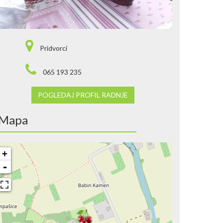
Pridvorci
065 193 235
POGLEDAJ PROFIL RADNJE
Mapa
+
-