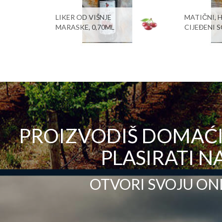
LIKER OD VIŠNJE
MATIČNI, 
MARASKE, 0,70ML
CIJEĐENI S
PROIZVODIŠ DOMAĆI 
PLASIRATI NA
OTVORI SVOJU ON