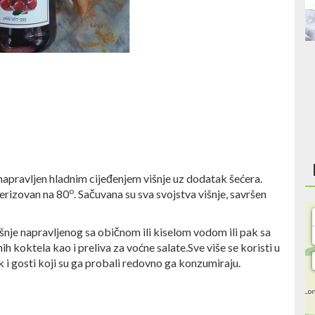
napravljen hladnim cijeđenjem višnje uz dodatak šećera.
o
erizovan na 80
. Sačuvana su sva svojstva višnje, savršen
je napravljenog sa običnom ili kiselom vodom ili pak sa
ih koktela kao i preliva za voćne salate.Sve više se koristi u
 i gosti koji su ga probali redovno ga konzumiraju.