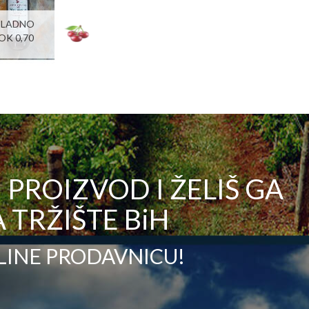
HLADNO
OK 0,70
PROIZVOD I ŽELIŠ GA
 TRŽIŠTE BiH
LINE PRODAVNICU!