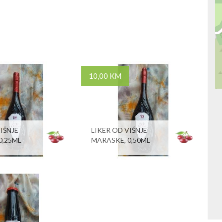
10,00 KM
IŠNJE
LIKER OD VIŠNJE
0,25ML
MARASKE, 0,50ML