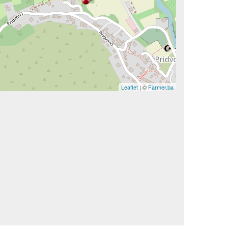
Leaflet
| ©
Farmer.ba