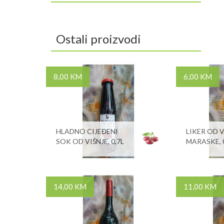
Ostali proizvodi
8,00 KM
6,00 KM
HLADNO CIJEĐENI
LIKER OD V
SOK OD VIŠNJE, 0,7L
MARASKE, 
14,00 KM
11,00 KM