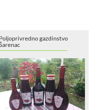
Poljoprivredno gazdinstvo
Šarenac