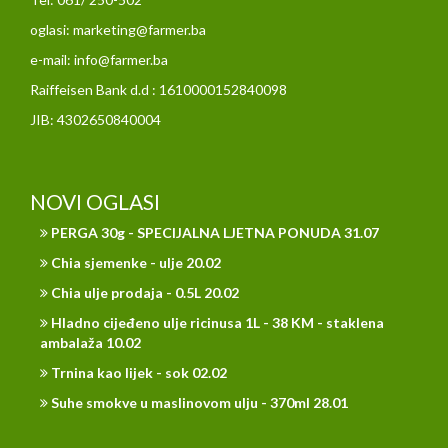
oglasi: marketing@farmer.ba
e-mail: info@farmer.ba
Raiffeisen Bank d.d : 1610000152840098
JIB: 4302650840004
NOVI OGLASI
PERGA 30g - SPECIJALNA LJETNA PONUDA 31.07
Chia sjemenke - ulje 20.02
Chia ulje prodaja - 0.5L 20.02
Hladno cijeđeno ulje ricinusa 1L - 38 KM - staklena
ambalaža 10.02
Trnina kao lijek - sok 02.02
Suhe smokve u maslinovom ulju - 370ml 28.01