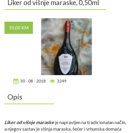
Liker od višnje maraske, 0,50ml
10,00 KM
30 - 08 - 2018
3249
Opis
Liker od višnje maraske
je napravljen na tradicionalan način,
a njegov sastav je višnja maraska, šećer i vrhunska domaća