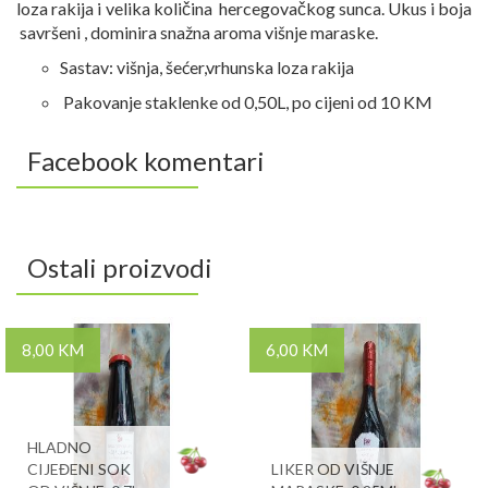
loza rakija i
velika količina hercegovačkog sunca. Ukus i boja
savršeni , dominira snažna aroma višnje maraske.
Sastav: višnja, šećer,vrhunska loza rakija
Pakovanje staklenke od 0,50L, po cijeni od 10 KM
Facebook komentari
Ostali proizvodi
8,00 KM
6,00 KM
HLADNO
CIJEĐENI SOK
LIKER OD VIŠNJE