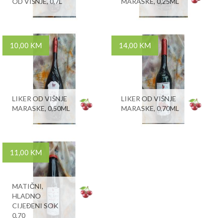
OD VIŠNJE, 0,7L
MARASKE, 0,25ML
10,00 KM
14,00 KM
LIKER OD VIŠNJE
LIKER OD VIŠNJE
MARASKE, 0,50ML
MARASKE, 0,70ML
11,00 KM
MATIČNI,
HLADNO
CIJEĐENI SOK
0,70