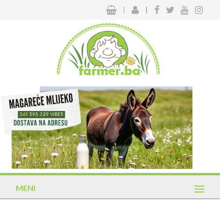
|
|
MENI