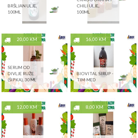
BRŠLJAN ULJE,
CHILI ULJE,
100ML
100ML
20,00 KM
16,00 KM
SERUM OD
DIVLJE RUŽE
BIOVITAL SIRUP -
(ŠIPKA), 30 ML
TIM-MED
12,00 KM
8,00 KM