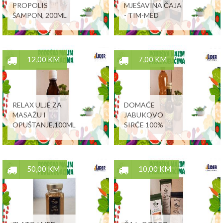
PROPOLIS
MJEŠAVINA ČAJA
ŠAMPON, 200ML
- TIM-MED
12,00 KM
7,00 KM
RELAX ULJE ZA
DOMAĆE
MASAŽU I
JABUKOVO
OPUŠTANJE,100ML
SIRĆE 100%
50,00 KM
10,00 KM