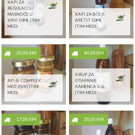
KAPI ZA
REGULACIJU
MASNOĆE U
KAPI ZA BOLJI
KRVI 50ML (TIM-
APETIT 50ML
MED)
(TIM-MED)
20,00 KM
40,00 KM
SIRUP ZA
API-B-COMPLEX
OTAPANJE
MED 250G (TIM-
KAMENCA 0,5L
MED)
(TIM-MED)
17,00 KM
20,00 KM