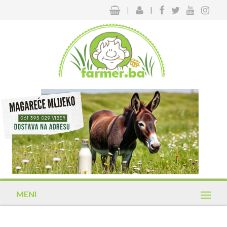
|
|
MENI