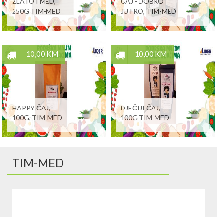
ZLATO I MED,
ČAJ - DOBRO
250G TIM-MED
JUTRO, TIM-MED
10,00 KM
10,00 KM
HAPPY ČAJ,
DJEČIJI ČAJ,
100G, TIM-MED
100G TIM-MED
TIM-MED