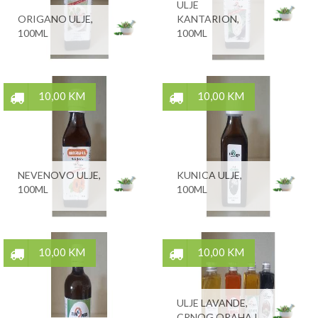
ULJE
ORIGANO ULJE,
KANTARION,
100ML
100ML
10,00 KM
10,00 KM
NEVENOVO ULJE,
KUNICA ULJE,
100ML
100ML
10,00 KM
10,00 KM
ULJE LAVANDE,
CRNOG ORAHA I