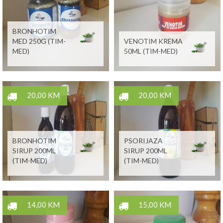
BRONHOTIM
MED 250G (TIM-
VENOTIM KREMA
MED)
50ML (TIM-MED)
20,00 KM
20,00 KM
BRONHOTIM
PSORIJAZA
SIRUP 200ML
SIRUP 200ML
(TIM-MED)
(TIM-MED)
14,00 KM
15,00 KM