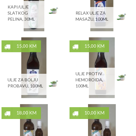
KAPI/ULJE
SLATKOG
RELAX ULJE ZA
PELINA, 30ML
MASAŽU, 100ML
15,00 KM
15,00 KM
ULJE PROTIV
ULJE ZA BOLJU
HEMOROIDA,
PROBAVU, 100ML
100ML
18,00 KM
10,00 KM