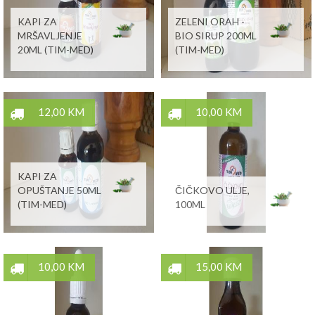
KAPI ZA
ZELENI ORAH -
MRŠAVLJENJE
BIO SIRUP 200ML
20ML (TIM-MED)
(TIM-MED)
12,00 KM
10,00 KM
KAPI ZA
OPUŠTANJE 50ML
ČIČKOVO ULJE,
(TIM-MED)
100ML
10,00 KM
15,00 KM