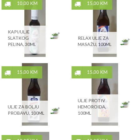
10,00 KM
15,00 KM
KAPI/ULJE
SLATKOG
RELAX ULJE ZA
PELINA, 30ML
MASAŽU, 100ML
15,00 KM
15,00 KM
ULJE PROTIV
ULJE ZA BOLJU
HEMOROIDA,
PROBAVU, 100ML
100ML