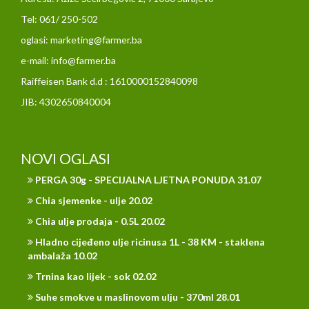
Tel: 061/ 250-502
oglasi: marketing@farmer.ba
e-mail: info@farmer.ba
Raiffeisen Bank d.d : 1610000152840098
JIB: 4302650840004
NOVI OGLASI
PERGA 30g - SPECIJALNA LJETNA PONUDA 31.07
Chia sjemenke - ulje 20.02
Chia ulje prodaja - 0.5L 20.02
Hladno cijeđeno ulje ricinusa 1L - 38 KM - staklena
ambalaža 10.02
Trnina kao lijek - sok 02.02
Suhe smokve u maslinovom ulju - 370ml 28.01