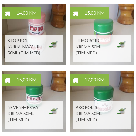
14,00 KM
15,00 KM
STOP BOL -
HEMOROIDI
KURKUMA/CHILI
KREMA 50ML
50ML (TIM-MED)
(TIM-MED)
15,00 KM
17,00 KM
NEVEN-MRKVA
PROPOLIS
KREMA 50ML
KREMA 50ML
(TIM-MED)
(TIM-MED)