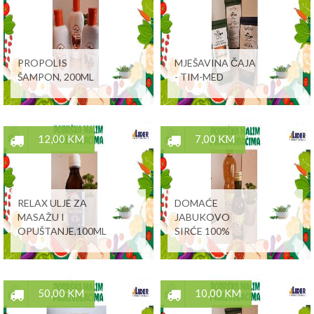
PROPOLIS
MJEŠAVINA ČAJA
ŠAMPON, 200ML
- TIM-MED
12,00 KM
7,00 KM
RELAX ULJE ZA
DOMAĆE
MASAŽU I
JABUKOVO
OPUŠTANJE,100ML
SIRĆE 100%
50,00 KM
10,00 KM