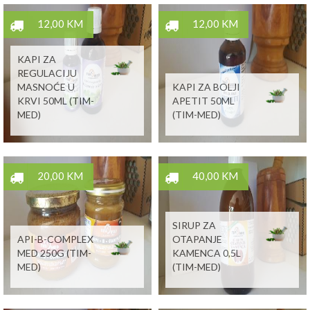
12,00 KM
12,00 KM
KAPI ZA
REGULACIJU
MASNOĆE U
KAPI ZA BOLJI
KRVI 50ML (TIM-
APETIT 50ML
MED)
(TIM-MED)
20,00 KM
40,00 KM
SIRUP ZA
API-B-COMPLEX
OTAPANJE
MED 250G (TIM-
KAMENCA 0,5L
MED)
(TIM-MED)