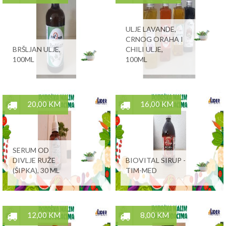
ULJE LAVANDE,
CRNOG ORAHA I
BRŠLJAN ULJE,
CHILI ULJE,
100ML
100ML
20,00 KM
16,00 KM
SERUM OD
DIVLJE RUŽE
BIOVITAL SIRUP -
(ŠIPKA), 30 ML
TIM-MED
12,00 KM
8,00 KM