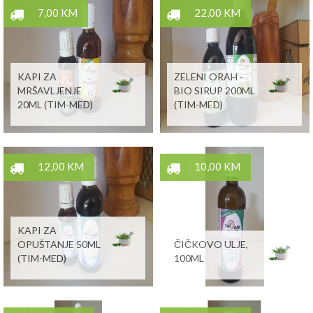
7,00 KM
22,00 KM
KAPI ZA
ZELENI ORAH -
MRŠAVLJENJE
BIO SIRUP 200ML
20ML (TIM-MED)
(TIM-MED)
12,00 KM
10,00 KM
KAPI ZA
OPUŠTANJE 50ML
ČIČKOVO ULJE,
(TIM-MED)
100ML