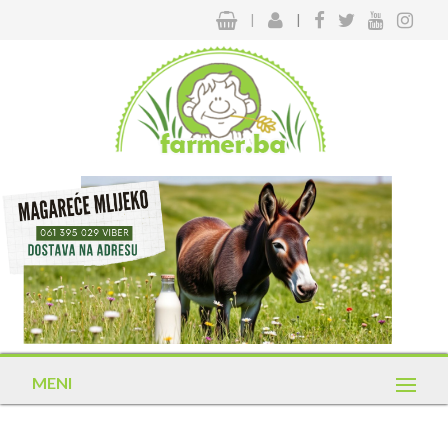
|
|
MENI