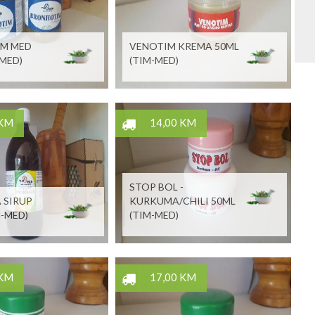
M MED
VENOTIM KREMA 50ML
-MED)
(TIM-MED)
 KM
14,00 KM
STOP BOL -
 SIRUP
KURKUMA/CHILI 50ML
M-MED)
(TIM-MED)
 KM
17,00 KM