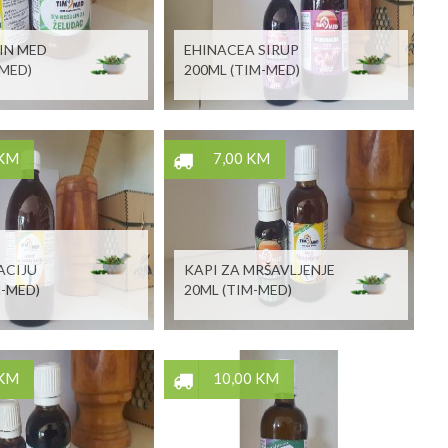
IN MED
EHINACEA SIRUP
-MED)
200ML (TIM-MED)
 KM
7,00 KM
ACIJU
KAPI ZA MRŠAVLJENJE
M-MED)
20ML (TIM-MED)
 KM
10,00 KM