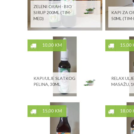
ZELENI ORAH - BIO
SIRUP 200ML (TIM-
KAPI ZA O
MED)
50ML (TIM
10,00 KM
15,00
KAPI/ULJE SLATKOG
RELAX ULJ
PELINA, 30ML
MASAŽU, 1
15,00 KM
18,00