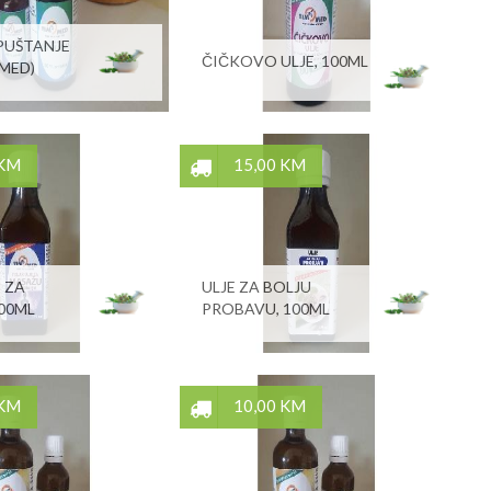
PUŠTANJE
ČIČKOVO ULJE, 100ML
-MED)
 KM
15,00 KM
E ZA
ULJE ZA BOLJU
00ML
PROBAVU, 100ML
 KM
10,00 KM