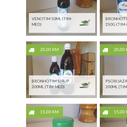
VENOTIM 50ML (TIM-
BRONHOTI
MED)
250G (TIM
20,00 KM
20,00
BRONHOTIM SIRUP
PSORIJAZA
200ML (TIM-MED)
200ML (TI
15,00 KM
15,00