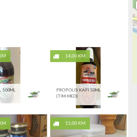
 KM
14,00 KM
, 500ML
PROPOLIS KAPI 50ML
(TIM-MED)
 KM
15,00 KM