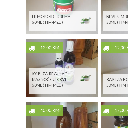
HEMOROIDI KREMA
NEVEN-MR
50ML (TIM-MED)
50ML (TIM
12,00 KM
12,00
KAPI ZA REGULACIJU
MASNOĆE U KRVI
KAPI ZA B
50ML (TIM-MED)
50ML (TIM
40,00 KM
17,00