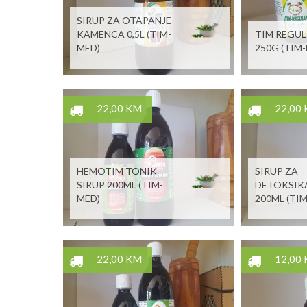
SIRUP ZA OTAPANJE
KAMENCA 0,5L (TIM-
TIM REGUL
MED)
250G (TIM
22,00 KM
22,00
HEMOTIM TONIK
SIRUP ZA
SIRUP 200ML (TIM-
DETOKSIK
MED)
200ML (TI
22,00 KM
12,00