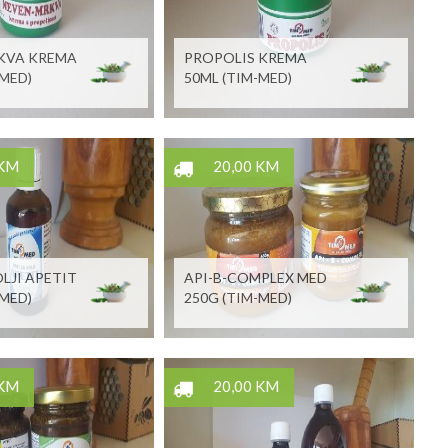
KVA KREMA
PROPOLIS KREMA
-MED)
50ML (TIM-MED)
 KM
20,00 KM
OLJI APETIT
API-B-COMPLEX MED
-MED)
250G (TIM-MED)
 KM
20,00 KM