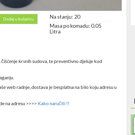
Na stanju: 20
Dodaj u košaricu
Masa po komadu: 0.05
Litra
, čišćenje krvnih sudova, te preventivno djeluje kod
aganju.
aše web radnje, dostava je besplatna na bilo koju adresu u
ode na adresu >>>>
Kako naručiti !!