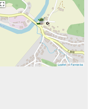
Leaflet
| ©
Farmer.ba