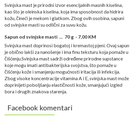
Svinjska mast je prirodni izvor esencijalnih masnih kiselina,
kao što je oleinska kiselina, koja ima sposobnost da hidrira
kožu, čineći je mekom i glatkom. Zbog ovih osobina, sapuni
od svinjske masti su odlični za suvu kožu.
Sapun od svinjske masti ... 70 g - 7,00 KM
Svinjska mast doprinosi bogatoj i kremastoj pjeni. Ovaj sapun
je obično lakši za nanošenje i ima finu teksturu koja pomaže u
čišćenju.Svinjska mast sadrži određene prirodne supstance
koje mogu imati antibakterijska svojstva, što pomaže u
čišćenju kože i smanjenju mogućnosti iritacija ili infekcija.
Zbog visoke koncentracije vitamina A i E, svinjska mast može
doprinijeti poboljšanju elastičnosti kože, smanjujući izgled
bora i drugih znakova starenja.
Facebook komentari