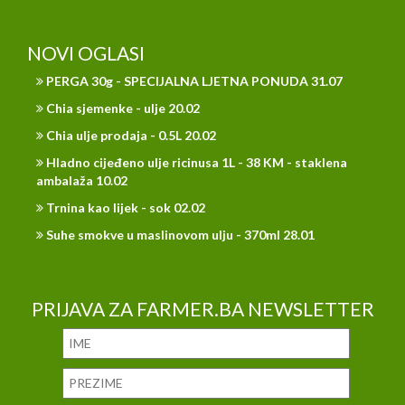
NOVI OGLASI
PERGA 30g - SPECIJALNA LJETNA PONUDA 31.07
Chia sjemenke - ulje 20.02
Chia ulje prodaja - 0.5L 20.02
Hladno cijeđeno ulje ricinusa 1L - 38 KM - staklena
ambalaža 10.02
Trnina kao lijek - sok 02.02
Suhe smokve u maslinovom ulju - 370ml 28.01
PRIJAVA ZA FARMER.BA NEWSLETTER