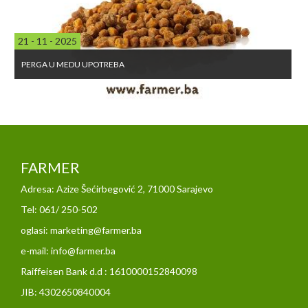
21 - 11 - 2025
PERGA U MEDU UPOTREBA
FARMER
Adresa: Azize Šećirbegović 2, 71000 Sarajevo
Tel: 061/ 250-502
oglasi: marketing@farmer.ba
e-mail: info@farmer.ba
Raiffeisen Bank d.d : 1610000152840098
JIB: 4302650840004