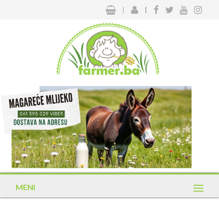
|
|
MENI