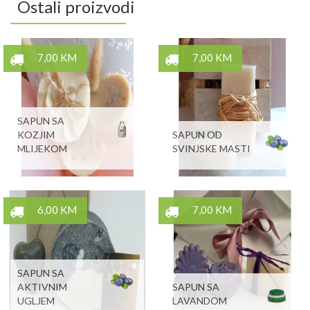
Ostali proizvodi
7,00 KM
7,00 KM
SAPUN SA
KOZJIM
SAPUN OD
MLIJEKOM
SVINJSKE MASTI
6,00 KM
7,00 KM
SAPUN SA
AKTIVNIM
SAPUN SA
UGLJEM
LAVANDOM