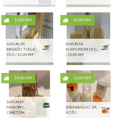
12,00 KM
10,00 KM
SAPUN ZA
SAPUN SA
MASAŽU TIJELA
KURKUMOM 10 G
10 G / 12,00 KM
/ 10,00 KM
10,00 KM
12,00 KM
SAPUN SA
MAKOM I
SHEA MASLAC ZA
CIMETOM
KOŽU