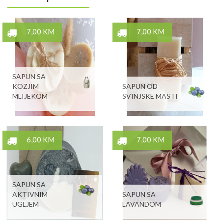
7,00 KM
7,00 KM
SAPUN SA
KOZJIM
SAPUN OD
MLIJEKOM
SVINJSKE MASTI
6,00 KM
7,00 KM
SAPUN SA
AKTIVNIM
SAPUN SA
UGLJEM
LAVANDOM