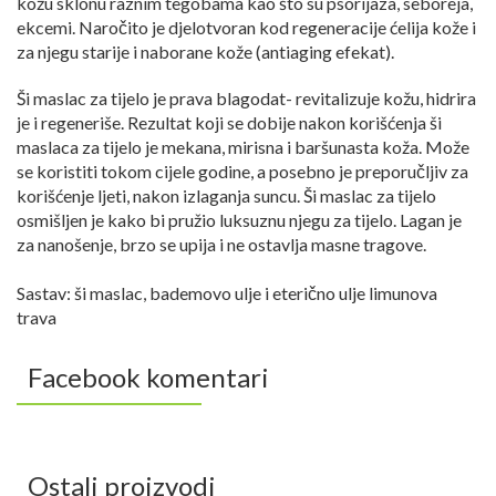
kožu sklonu raznim tegobama kao što su psorijaza, seboreja,
ekcemi. Naročito je djelotvoran kod regeneracije ćelija kože i
za njegu starije i naborane kože (antiaging efekat).
Ši maslac za tijelo je prava blagodat- revitalizuje kožu, hidrira
je i regeneriše. Rezultat koji se dobije nakon korišćenja ši
maslaca za tijelo je mekana, mirisna i baršunasta koža. Može
se koristiti tokom cijele godine, a posebno je preporučljiv za
korišćenje ljeti, nakon izlaganja suncu. Ši maslac za tijelo
osmišljen je kako bi pružio luksuznu njegu za tijelo. Lagan je
za nanošenje, brzo se upija i ne ostavlja masne tragove.
Sastav: ši maslac, bademovo ulje i eterično ulje limunova
trava
Facebook komentari
Ostali proizvodi