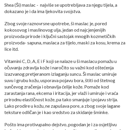
Shea (Ši) maslac - najviše se upotrebljava za njegu tijela, a
dokazano je i da ima ljekovita svojstva.
Zbog svoje raznovrsne upotrebe, ši maslac je, pored
kokosovog i maslinovog ulja, jedan od najcjenjenijih
proizvoda prirode i ključni sastojak mnogih kozmetičkih
proizvoda- sapuna, maslaca za tijelo, maski za kosu, krema za
lice itd.
Vitamini C, D, A, E i F koji se nalaze u ši maslacu pomažu u
očuvanju zdravlja kože i naročito su važni kod oštećenja
izazvanog pretjeranom izlaganju suncu. Ši maslac umiruje
suvu i grubu kožu, usporava pojavu bora, štiti od štetnog
sunčevog zračenja i obnavlja ćelije kože. Pomaže kod
zarastanja rana, ekcema i iritacija, jer vlaži i umiruje i vraća
prirodnu elastičnost kože, pa tako smanjuje i pojavu strija.
Lako prodire u kožu, ne zapušava pore, a zbog svoje lagane
teksture odličan je i kao sredstvo za skidanje šminke.
Pošto ima protivupalno dejstvo, pogodan je i za osjetljivu