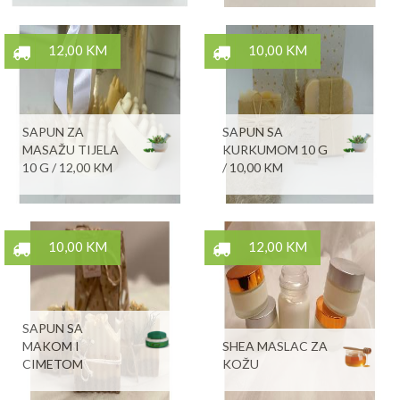
12,00 KM
10,00 KM
SAPUN ZA
SAPUN SA
MASAŽU TIJELA
KURKUMOM 10 G
10 G / 12,00 KM
/ 10,00 KM
10,00 KM
12,00 KM
SAPUN SA
MAKOM I
SHEA MASLAC ZA
CIMETOM
KOŽU