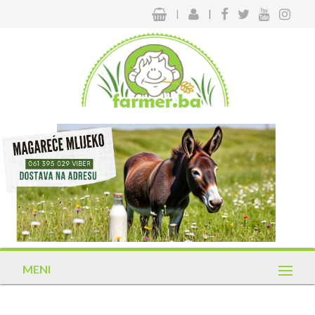
|
|
MENI