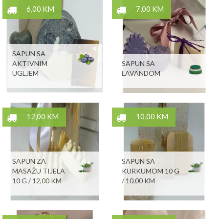
6,00 KM
7,00 KM
SAPUN SA
AKTIVNIM
SAPUN SA
UGLJEM
LAVANDOM
12,00 KM
10,00 KM
SAPUN ZA
SAPUN SA
MASAŽU TIJELA
KURKUMOM 10 G
10 G / 12,00 KM
/ 10,00 KM