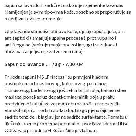
Sapun sa lavandom sadrži etarsko ulje i sjemenke lavande.
Namijenjen je svim tipovima kože, posebno se preporučuje za
osjetljivu kožu jer je umiruje.
Ulje lavande stimuliše obnovu kože, djeluje opuštajuće, ali i
antiseptički ( smanjuje upalne procese ), protivupalno i
antifungalno (smiruje manje opekotine, ugrize kukaca i
ubrzava zacjeljivanje zatvorenih rana).
Sapun od lavande ... 70 g - 7,00 KM
Prirodni sapuni MS ,,Princess'' su pravljeni hladnim
postupkom od maslinovog, kokosovog, palminog,
ricinusovog, bademovog i još nekih biljnih ulja, kakao i shea
maslaca, ponekad uz dodatke mineralnih boja u prahu
predviđenih isključivo za upotrebu na koži, terapeutskih
etarskih ulja i prirodnih dodataka. Blago pjenušaju jer ne
sadrže tenzide i blagi su jer ne sadrže surfaktante. Pomažu u
liječenju kožnih problema poput akni, psorijaze i dermatitisa.
Održavaju prirodni pH kože i čine je vlažnom.