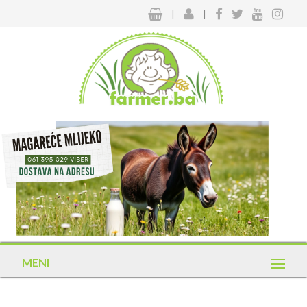
|
|
MENI