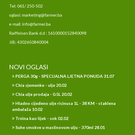
Tel: 061/ 250-502
oglasi: marketing@farmer.ba
e-mail: info@farmer.ba
Raiffeisen Bank d.d : 1610000152840098
JIB: 4302650840004
NOVI OGLASI
PERGA 30g - SPECIJALNA LJETNA PONUDA 31.07
Chia sjemenke - ulje 20.02
Chia ulje prodaja - 0.5L 20.02
Hladno cijeđeno ulje ricinusa 1L - 38 KM - staklena
ambalaža 10.02
Trnina kao lijek - sok 02.02
Suhe smokve u maslinovom ulju - 370ml 28.01