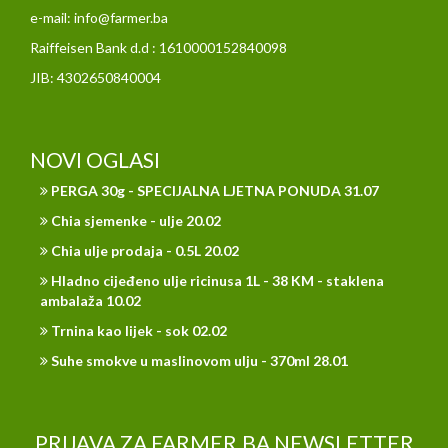
e-mail: info@farmer.ba
Raiffeisen Bank d.d : 1610000152840098
JIB: 4302650840004
NOVI OGLASI
PERGA 30g - SPECIJALNA LJETNA PONUDA 31.07
Chia sjemenke - ulje 20.02
Chia ulje prodaja - 0.5L 20.02
Hladno cijeđeno ulje ricinusa 1L - 38 KM - staklena
ambalaža 10.02
Trnina kao lijek - sok 02.02
Suhe smokve u maslinovom ulju - 370ml 28.01
PRIJAVA ZA FARMER.BA NEWSLETTER