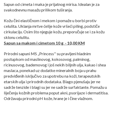
Sapun od cimeta i maka je prijatnog mirisa. Idealan je za
svakodnevnu masažu prilikom tuširanja.
Kožu čini elastičnom i mekom i pomaže u borbi protiv
celulita. Uklanja mrtve ćelije kože vršeći piling, podstiče
cirkulaciju. Osim što njeguje kožu, preporučuje se i za kožu
sklonu celulitu.
Sapun sa makom i cimetom 10 g - 10,00 KM
Prirodni sapuni MS ,,Princess'' su pravljeni hladnim
postupkom od maslinovog, kokosovog, palminog,
ricinusovog, bademovog i još nekih biljnih ulja, kakao i shea
maslaca, ponekad uz dodatke mineralnih boja u prahu
predviđenih isključivo za upotrebu na koži, terapeutskih
etarskih ulja i prirodnih dodataka. Blago pjenušaju jer ne
sadrže tenzide i blagi su jer ne sadrže surfaktante. Pomažu u
liječenju kožnih problema poput akni, psorijaze i dermatitisa.
Održavaju prirodni pH kože, hrane je i čine vlažnom.