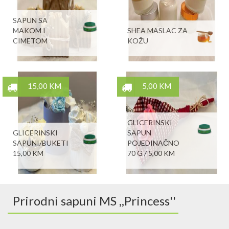
SAPUN SA
MAKOM I
SHEA MASLAC ZA
CIMETOM
KOŽU
15,00 KM
5,00 KM
GLICERINSKI
GLICERINSKI
SAPUN
SAPUNI/BUKETI
POJEDINAČNO
15,00 KM
70 G / 5,00 KM
Prirodni sapuni MS ,,Princess''