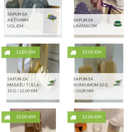
SAPUN SA
AKTIVNIM
SAPUN SA
UGLJEM
LAVANDOM
12,00 KM
10,00 KM
SAPUN ZA
SAPUN SA
MASAŽU TIJELA
KURKUMOM 10 G
10 G / 12,00 KM
/ 10,00 KM
10,00 KM
12,00 KM