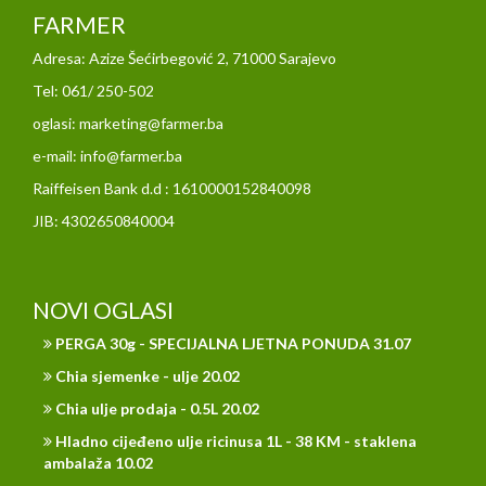
FARMER
Adresa: Azize Šećirbegović 2, 71000 Sarajevo
Tel: 061/ 250-502
oglasi: marketing@farmer.ba
e-mail: info@farmer.ba
Raiffeisen Bank d.d : 1610000152840098
JIB: 4302650840004
NOVI OGLASI
PERGA 30g - SPECIJALNA LJETNA PONUDA 31.07
Chia sjemenke - ulje 20.02
Chia ulje prodaja - 0.5L 20.02
Hladno cijeđeno ulje ricinusa 1L - 38 KM - staklena
ambalaža 10.02