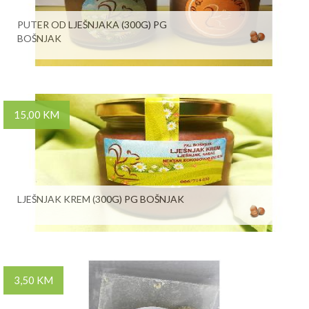
PUTER OD LJEŠNJAKA (300G) PG
BOŠNJAK
15,00 KM
LJEŠNJAK KREM (300G) PG BOŠNJAK
3,50 KM