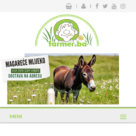
|
|
MENI