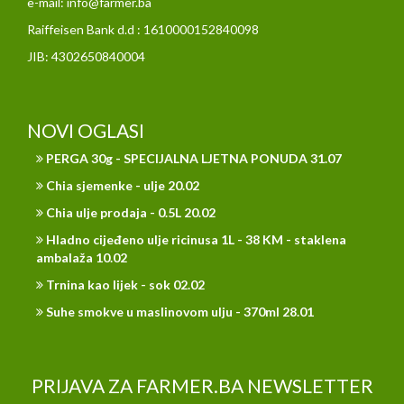
e-mail: info@farmer.ba
Raiffeisen Bank d.d : 1610000152840098
JIB: 4302650840004
NOVI OGLASI
PERGA 30g - SPECIJALNA LJETNA PONUDA 31.07
Chia sjemenke - ulje 20.02
Chia ulje prodaja - 0.5L 20.02
Hladno cijeđeno ulje ricinusa 1L - 38 KM - staklena
ambalaža 10.02
Trnina kao lijek - sok 02.02
Suhe smokve u maslinovom ulju - 370ml 28.01
PRIJAVA ZA FARMER.BA NEWSLETTER