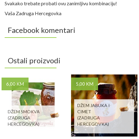
Svakako trebate probati ovu zanimljivu kombinaciju!
Vaša Zadruga Hercegovka
Facebook komentari
Ostali proizvodi
6,00 KM
5,00 KM
DŽEM JABUKA I
DŽEM SMOKVA
CIMET
(ZADRUGA
(ZADRUGA
HERCEGOVKA)
HERCEGOVKA)