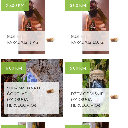
25,00 KM
3,00 KM
SUŠENI
SUŠENI
PARADAJZ, 1 KG.
PARADAJZ 100 G.
6,00 KM
5,00 KM
SUHA SMOKVA U
ČOKOLADI
DŽEM OD VIŠNJE
(ZADRUGA
(ZADRUGA
HERCEGOVKA)
HERCEGOVKA)