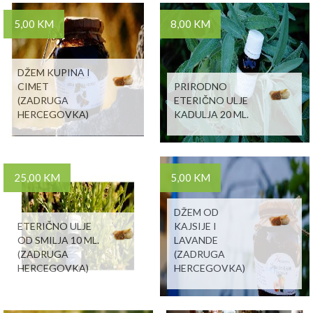
5,00 KM
8,00 KM
DŽEM KUPINA I
CIMET
PRIRODNO
(ZADRUGA
ETERIČNO ULJE
HERCEGOVKA)
KADULJA 20 ML.
25,00 KM
5,00 KM
DŽEM OD
ETERIČNO ULJE
KAJSIJE I
OD SMILJA 10 ML.
LAVANDE
(ZADRUGA
(ZADRUGA
HERCEGOVKA)
HERCEGOVKA)