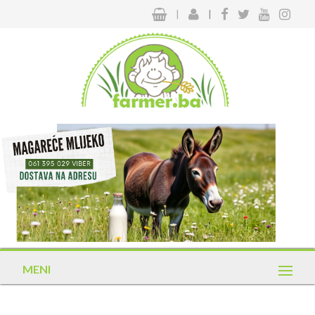
|
|
MENI