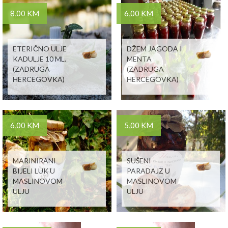
8,00 KM
6,00 KM
ETERIČNO ULJE
DŽEM JAGODA I
KADULJE 10 ML.
MENTA
(ZADRUGA
(ZADRUGA
HERCEGOVKA)
HERCEGOVKA)
6,00 KM
5,00 KM
MARINIRANI
SUŠENI
BIJELI LUK U
PARADAJZ U
MASLINOVOM
MASLINOVOM
ULJU
ULJU