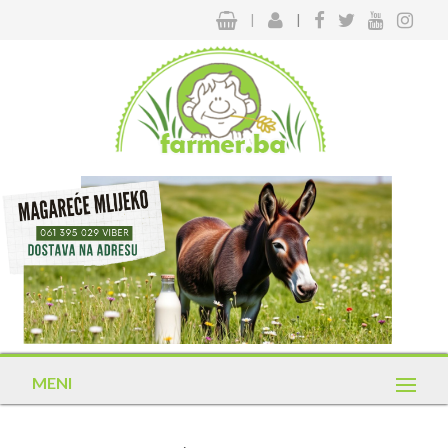
|
|
MENI