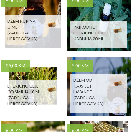
5,00 KM
8,00 KM
DŽEM KUPINA I
CIMET
PRIRODNO
(ZADRUGA
ETERIČNO ULJE
HERCEGOVKA)
KADULJA 20 ML.
25,00 KM
5,00 KM
DŽEM OD
ETERIČNO ULJE
KAJSIJE I
OD SMILJA 10 ML.
LAVANDE
(ZADRUGA
(ZADRUGA
HERCEGOVKA)
HERCEGOVKA)
8,00 KM
6,00 KM