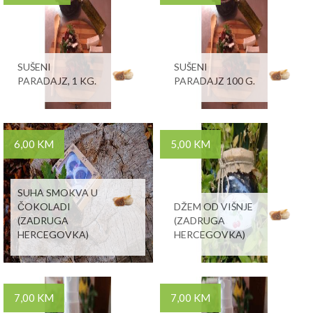
SUŠENI
SUŠENI
PARADAJZ, 1 KG.
PARADAJZ 100 G.
6,00 KM
5,00 KM
SUHA SMOKVA U
ČOKOLADI
DŽEM OD VIŠNJE
(ZADRUGA
(ZADRUGA
HERCEGOVKA)
HERCEGOVKA)
7,00 KM
7,00 KM