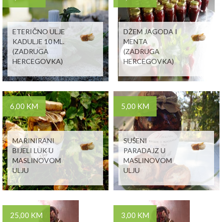
ETERIČNO ULJE
DŽEM JAGODA I
KADULJE 10 ML.
MENTA
(ZADRUGA
(ZADRUGA
HERCEGOVKA)
HERCEGOVKA)
6,00 KM
5,00 KM
MARINIRANI
SUŠENI
BIJELI LUK U
PARADAJZ U
MASLINOVOM
MASLINOVOM
ULJU
ULJU
25,00 KM
3,00 KM