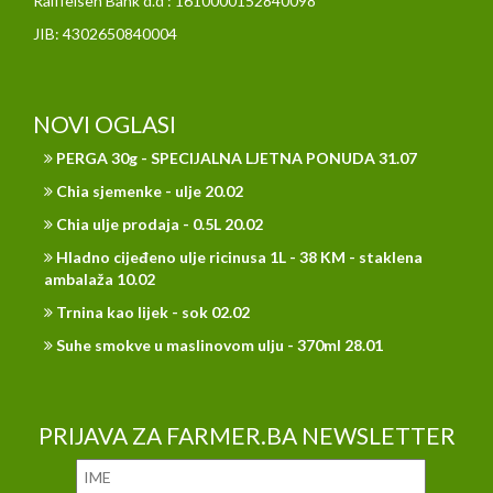
Raiffeisen Bank d.d : 1610000152840098
JIB: 4302650840004
NOVI OGLASI
PERGA 30g - SPECIJALNA LJETNA PONUDA 31.07
Chia sjemenke - ulje 20.02
Chia ulje prodaja - 0.5L 20.02
Hladno cijeđeno ulje ricinusa 1L - 38 KM - staklena
ambalaža 10.02
Trnina kao lijek - sok 02.02
Suhe smokve u maslinovom ulju - 370ml 28.01
PRIJAVA ZA FARMER.BA NEWSLETTER