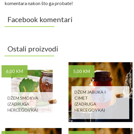
komentara nakon što ga probate!
Facebook komentari
Ostali proizvodi
6,00 KM
5,00 KM
DŽEM JABUKA I
DŽEM SMOKVA
CIMET
(ZADRUGA
(ZADRUGA
HERCEGOVKA)
HERCEGOVKA)