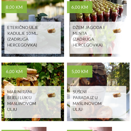
8,00 KM
6,00 KM
ETERIČNO ULJE
DŽEM JAGODA I
KADULJE 10 ML.
MENTA
(ZADRUGA
(ZADRUGA
HERCEGOVKA)
HERCEGOVKA)
6,00 KM
5,00 KM
MARINIRANI
SUŠENI
BIJELI LUK U
PARADAJZ U
MASLINOVOM
MASLINOVOM
ULJU
ULJU