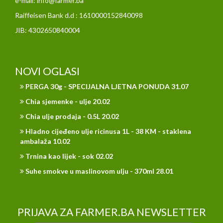
e-mail: info@farmer.ba
Raiffeisen Bank d.d : 1610000152840098
JIB: 4302650840004
NOVI OGLASI
PERGA 30g - SPECIJALNA LJETNA PONUDA 31.07
Chia sjemenke - ulje 20.02
Chia ulje prodaja - 0.5L 20.02
Hladno cijeđeno ulje ricinusa 1L - 38 KM - staklena
ambalaža 10.02
Trnina kao lijek - sok 02.02
Suhe smokve u maslinovom ulju - 370ml 28.01
PRIJAVA ZA FARMER.BA NEWSLETTER