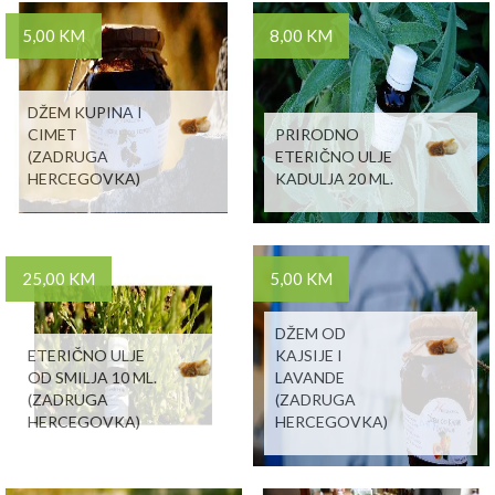
5,00 KM
8,00 KM
DŽEM KUPINA I
CIMET
PRIRODNO
(ZADRUGA
ETERIČNO ULJE
HERCEGOVKA)
KADULJA 20 ML.
25,00 KM
5,00 KM
DŽEM OD
ETERIČNO ULJE
KAJSIJE I
OD SMILJA 10 ML.
LAVANDE
(ZADRUGA
(ZADRUGA
HERCEGOVKA)
HERCEGOVKA)