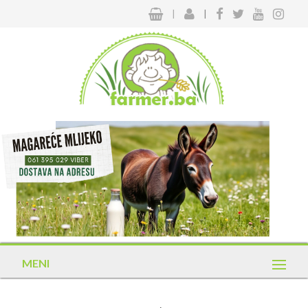
|
|
MENI