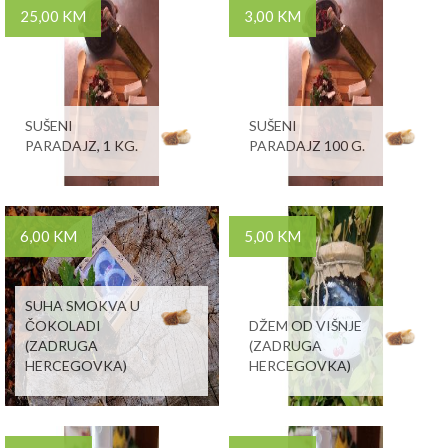
25,00 KM
3,00 KM
SUŠENI
SUŠENI
PARADAJZ, 1 KG.
PARADAJZ 100 G.
6,00 KM
5,00 KM
SUHA SMOKVA U
ČOKOLADI
DŽEM OD VIŠNJE
(ZADRUGA
(ZADRUGA
HERCEGOVKA)
HERCEGOVKA)