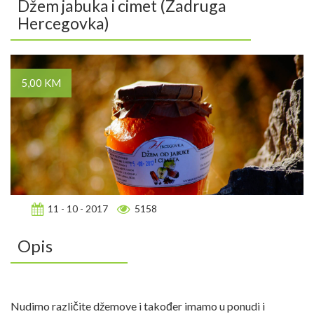
Džem jabuka i cimet (Zadruga
Hercegovka)
5,00 KM
11 - 10 - 2017
5158
Opis
Nudimo različite džemove i također imamo u ponudi i