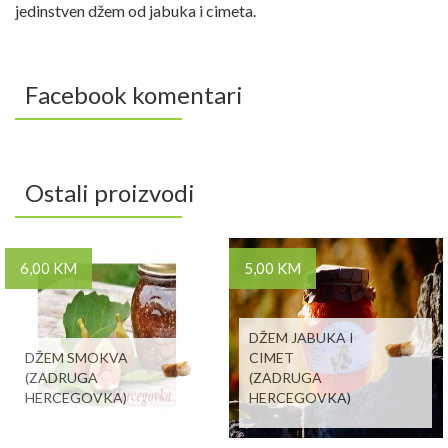
jedinstven džem od jabuka i cimeta.
Facebook komentari
Ostali proizvodi
6,00 KM
5,00 KM
DŽEM JABUKA I
DŽEM SMOKVA
CIMET
(ZADRUGA
(ZADRUGA
HERCEGOVKA)
HERCEGOVKA)