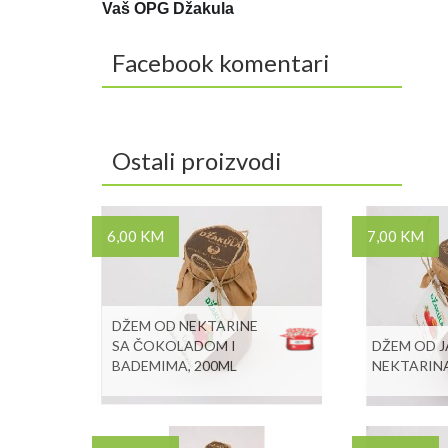
Vaš OPG Džakula
Facebook komentari
Ostali proizvodi
6,00 KM
7,00 KM
DŽEM OD NEKTARINE
SA ČOKOLADOM I
DŽEM OD J
BADEMIMA, 200ML
NEKTARINA