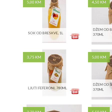
5,00 KM
4,50 KM
DŽEM OD B
SOK OD BRESKVE, 1L
370ML
3,75 KM
5,00 KM
DŽEM OD ŠL
LJUTI FEFERONI, 780ML
370ML