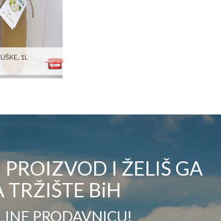
UŠKE, 1L
PROIZVOD I ŽELIŠ GA
 TRŽIŠTE BiH
LINE PRODAVNICU!