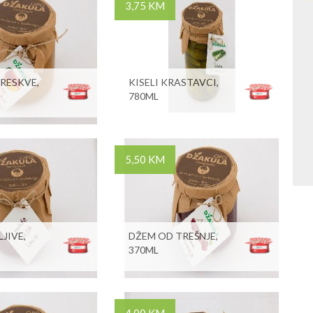
3,75 KM
RESKVE,
KISELI KRASTAVCI,
780ML
5,50 KM
JIVE,
DŽEM OD TREŠNJE,
370ML