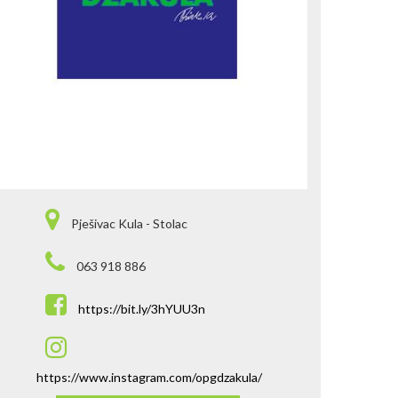
Pješivac Kula - Stolac
063 918 886
https://bit.ly/3hYUU3n
https://www.instagram.com/opgdzakula/