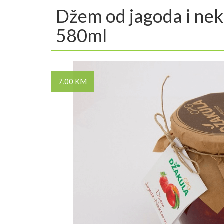
Džem od jagoda i nek
580ml
7,00 KM