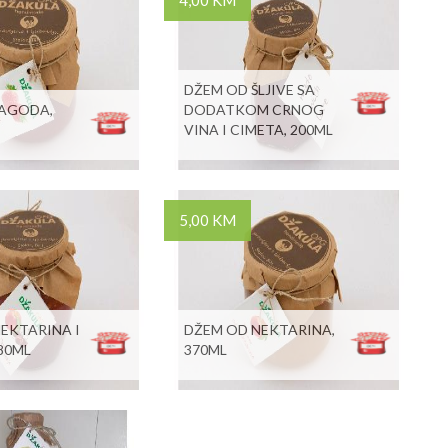
4,00 KM
DŽEM OD ŠLJIVE SA
JAGODA,
DODATKOM CRNOG
VINA I CIMETA, 200ML
5,00 KM
EKTARINA I
DŽEM OD NEKTARINA,
580ML
370ML