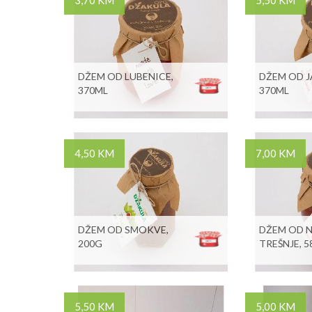
3,70 KM
5,50 KM
DŽEM OD LUBENICE,
DŽEM OD 
370ML
370ML
4,50 KM
7,00 KM
DŽEM OD SMOKVE,
DŽEM OD N
200G
TREŠNJE, 
5,50 KM
5,00 KM