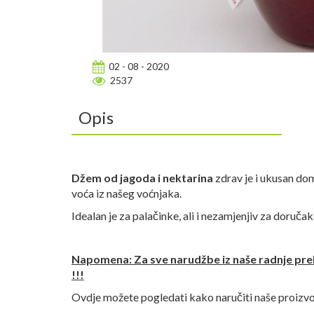
02 - 08 - 2020
2537
Opis
Džem od jagoda i nektarina
zdrav je i ukusan do
voća iz našeg voćnjaka.
Idealan je za palačinke, ali i nezamjenjiv za doručak
Napomena: Za sve narudžbe iz naše radnje pre
!!!
Ovdje možete pogledati kako naručiti naše proizv