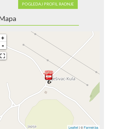
POGLEDAJ PROFIL RADNJE
Mapa
+
-
Leaflet
| ©
Farmer.ba