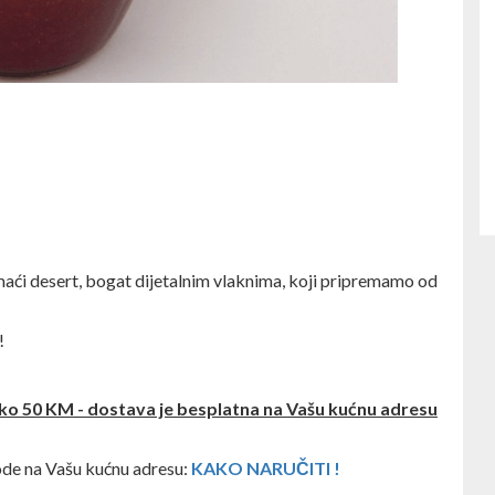
maći desert, bogat dijetalnim vlaknima, koji pripremamo od
!
ko 50 KM - dostava je besplatna na Vašu kućnu adresu
ode na Vašu kućnu adresu:
KAKO NARUČITI !