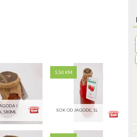
5,50 KM
AGODA I
SOK OD JAGODE, 1L
, 580ML