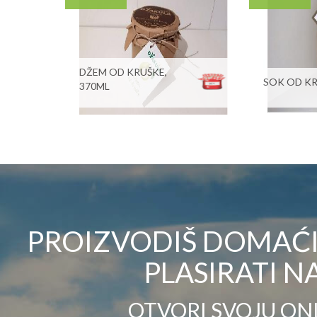
DŽEM OD KRUŠKE,
SOK OD KR
370ML
PROIZVODIŠ DOMAĆI 
PLASIRATI NA
OTVORI SVOJU ON