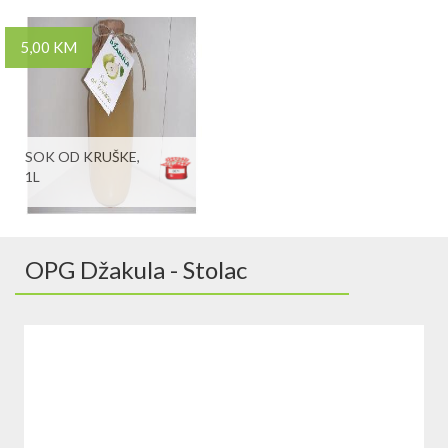
5,00 KM
SOK OD KRUŠKE,
1L
OPG Džakula - Stolac