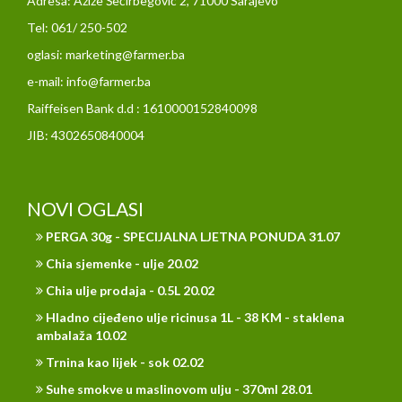
Adresa: Azize Šećirbegović 2, 71000 Sarajevo
Tel: 061/ 250-502
oglasi: marketing@farmer.ba
e-mail: info@farmer.ba
Raiffeisen Bank d.d : 1610000152840098
JIB: 4302650840004
NOVI OGLASI
PERGA 30g - SPECIJALNA LJETNA PONUDA 31.07
Chia sjemenke - ulje 20.02
Chia ulje prodaja - 0.5L 20.02
Hladno cijeđeno ulje ricinusa 1L - 38 KM - staklena
ambalaža 10.02
Trnina kao lijek - sok 02.02
Suhe smokve u maslinovom ulju - 370ml 28.01