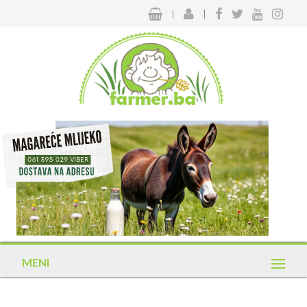
|
|
MENI