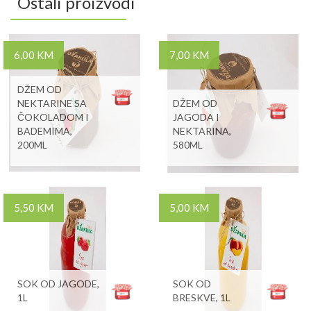
Ostali proizvodi
6,00 KM
7,00 KM
DŽEM OD
NEKTARINE SA
DŽEM OD
ČOKOLADOM I
JAGODA I
BADEMIMA,
NEKTARINA,
200ML
580ML
5,50 KM
5,00 KM
SOK OD JAGODE,
SOK OD
1L
BRESKVE, 1L