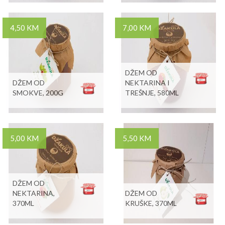
4,50 KM
7,00 KM
DŽEM OD
DŽEM OD
NEKTARINA I
SMOKVE, 200G
TREŠNJE, 580ML
5,00 KM
5,50 KM
DŽEM OD
NEKTARINA,
DŽEM OD
370ML
KRUŠKE, 370ML