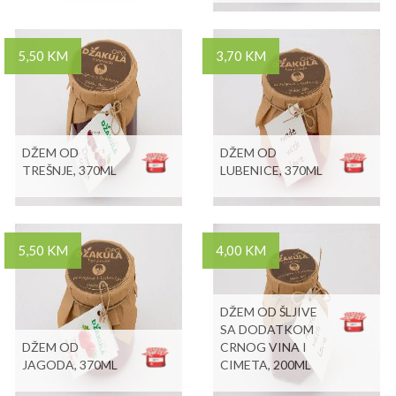
5,50 KM
3,70 KM
DŽEM OD
DŽEM OD
TREŠNJE, 370ML
LUBENICE, 370ML
5,50 KM
4,00 KM
DŽEM OD ŠLJIVE
SA DODATKOM
DŽEM OD
CRNOG VINA I
JAGODA, 370ML
CIMETA, 200ML