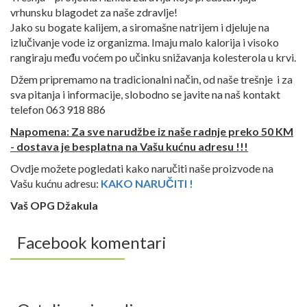
vrhunsku blagodet za naše zdravlje!
Jako su bogate kalijem, a siromašne natrijem i djeluje na
izlučivanje vode iz organizma. Imaju malo kalorija i visoko
rangiraju među voćem po učinku snižavanja kolesterola u krvi.
Džem pripremamo na tradicionalni način, od naše trešnje i za
sva pitanja i informacije, slobodno se javite na naš kontakt
telefon 063 918 886
Napomena: Za sve narudžbe iz naše radnje preko 50 KM
- dostava je besplatna na Vašu kućnu adresu !!!
Ovdje možete pogledati kako naručiti naše proizvode na
Vašu kućnu adresu:
KAKO NARUČITI !
Vaš OPG Džakula
Facebook komentari