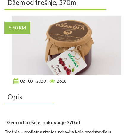
Džem od trešnje, 370ml
5,50 KM
02 - 08 - 2020
2618
Opis
Džem od trešnje, pakovanje 370ml.
Trešnja – proljetna riznica zdravlja koje predstavljaju