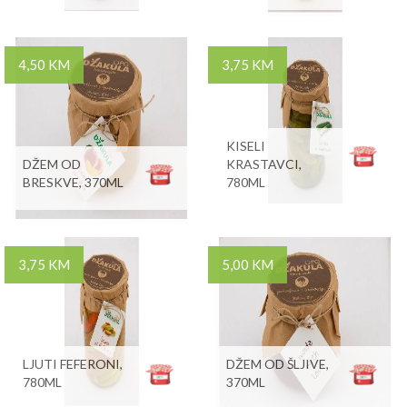
4,50 KM
3,75 KM
KISELI
DŽEM OD
KRASTAVCI,
BRESKVE, 370ML
780ML
3,75 KM
5,00 KM
LJUTI FEFERONI,
DŽEM OD ŠLJIVE,
780ML
370ML