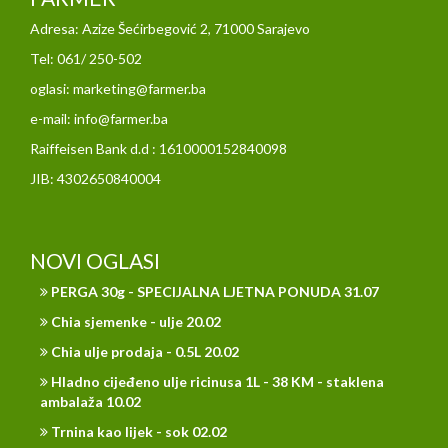
Adresa: Azize Šećirbegović 2, 71000 Sarajevo
Tel: 061/ 250-502
oglasi: marketing@farmer.ba
e-mail: info@farmer.ba
Raiffeisen Bank d.d : 1610000152840098
JIB: 4302650840004
NOVI OGLASI
PERGA 30g - SPECIJALNA LJETNA PONUDA 31.07
Chia sjemenke - ulje 20.02
Chia ulje prodaja - 0.5L 20.02
Hladno cijeđeno ulje ricinusa 1L - 38 KM - staklena
ambalaža 10.02
Trnina kao lijek - sok 02.02