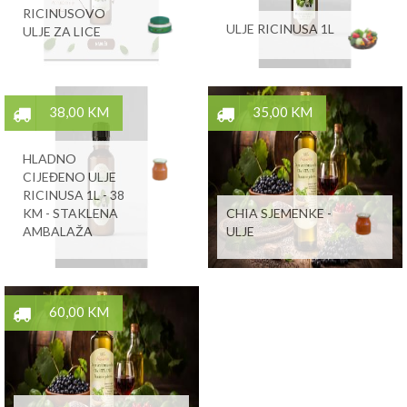
RICINUSOVO
ULJE RICINUSA 1L
ULJE ZA LICE
38,00 KM
35,00 KM
HLADNO
CIJEĐENO ULJE
RICINUSA 1L - 38
KM - STAKLENA
CHIA SJEMENKE -
AMBALAŽA
ULJE
60,00 KM