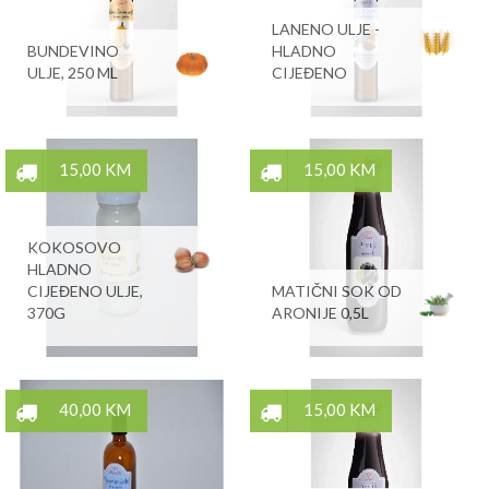
LANENO ULJE -
BUNDEVINO
HLADNO
ULJE, 250 ML
CIJEĐENO
15,00 KM
15,00 KM
KOKOSOVO
HLADNO
CIJEĐENO ULJE,
MATIČNI SOK OD
370G
ARONIJE 0,5L
40,00 KM
15,00 KM