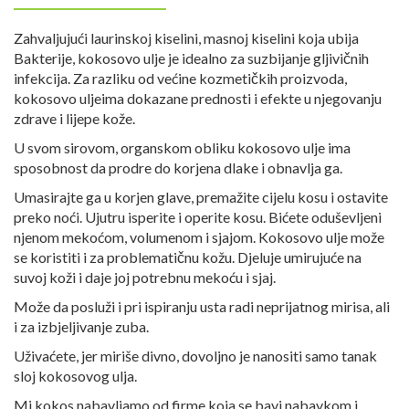
Zahvaljujući laurinskoj kiselini, masnoj kiselini koja ubija
Bakterije, kokosovo ulje je idealno za suzbijanje gljivičnih
infekcija. Za razliku od većine kozmetičkih proizvoda,
kokosovo uljeima dokazane prednosti i efekte u njegovanju
zdrave i lijepe kože.
U svom sirovom, organskom obliku kokosovo ulje ima
sposobnost da prodre do korjena dlake i obnavlja ga.
Umasirajte ga u korjen glave, premažite cijelu kosu i ostavite
preko noći. Ujutru isperite i operite kosu. Bićete oduševljeni
njenom mekoćom, volumenom i sjajom. Kokosovo ulje može
se koristiti i za problematičnu kožu. Djeluje umirujuće na
suvoj koži i daje joj potrebnu mekoću i sjaj.
Može da posluži i pri ispiranju usta radi neprijatnog mirisa, ali
i za izbjeljivanje zuba.
Uživaćete, jer miriše divno, dovoljno je nanositi samo tanak
sloj kokosovog ulja.
Mi kokos nabavljamo od firme koja se bavi nabavkom i