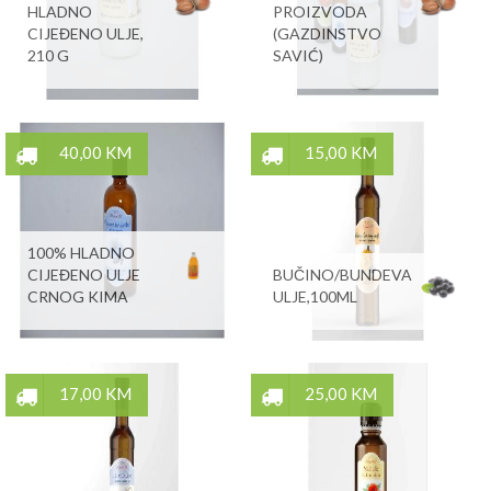
HLADNO
PROIZVODA
CIJEĐENO ULJE,
(GAZDINSTVO
210 G
SAVIĆ)
40,00 KM
15,00 KM
100% HLADNO
CIJEĐENO ULJE
BUČINO/BUNDEVA
CRNOG KIMA
ULJE,100ML
17,00 KM
25,00 KM