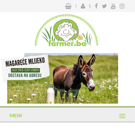
|
|
MENI