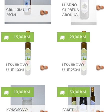
HLADNO
CRNI KIM ULJE -
CIJEĐENA
250ML
ARONIJA
15,00 KM
28,00 KM
LEŠNJIKOVO
LEŠNJIKOVO
ULJE 100ML
ULJE 250ML
10,00 KM
50,00 KM
KOKOSOVO
PAKET