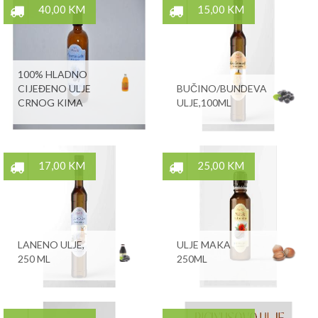
40,00 KM
15,00 KM
100% HLADNO
CIJEĐENO ULJE
BUČINO/BUNDEVA
CRNOG KIMA
ULJE,100ML
17,00 KM
25,00 KM
LANENO ULJE,
ULJE MAKA
250 ML
250ML