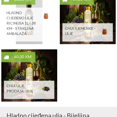
HLADNO
CIJEĐENO ULJE
RICINUSA 1L - 38
KM - STAKLENA
CHIA SJEMENKE -
AMBALAŽA
ULJE
60,00 KM
CHIA ULJE
PRODAJA - 0.5L
Hladno cijeđena ulja - Bijeljina