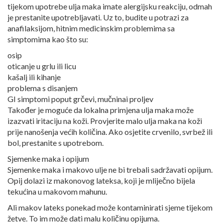
tijekom upotrebe ulja maka imate alergijsku reakciju, odmah
je prestanite upotrebljavati. Uz to, budite u potrazi za
anafilaksijom, hitnim medicinskim problemima sa
simptomima kao što su:
osip
oticanje u grlu ili licu
kašalj ili kihanje
problema s disanjem
GI simptomi poput grčevi, mučninai proljev
Također je moguće da lokalna primjena ulja maka može
izazvati iritaciju na koži. Provjerite malo ulja maka na koži
prije nanošenja većih količina. Ako osjetite crvenilo, svrbež ili
bol, prestanite s upotrebom.
Sjemenke maka i opijum
Sjemenke maka i makovo ulje ne bi trebali sadržavati opijum.
Opij dolazi iz makonovog lateksa, koji je mliječno bijela
tekućina u makovom mahunu.
Ali makov lateks ponekad može kontaminirati sjeme tijekom
žetve. To im može dati malu količinu opijuma.