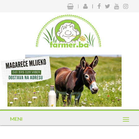
|
|
MENI