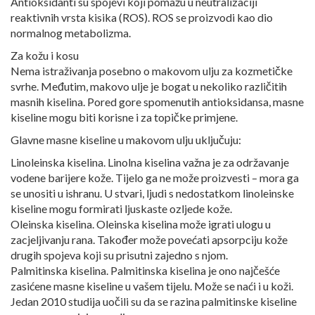
Antioksidanti su spojevi koji pomažu u neutralizaciji
reaktivnih vrsta kisika (ROS). ROS se proizvodi kao dio
normalnog metabolizma.
Za kožu i kosu
Nema istraživanja posebno o makovom ulju za kozmetičke
svrhe. Međutim, makovo ulje je bogat u nekoliko različitih
masnih kiselina. Pored gore spomenutih antioksidansa, masne
kiseline mogu biti korisne i za topičke primjene.
Glavne masne kiseline u makovom ulju uključuju:
Linoleinska kiselina. Linolna kiselina važna je za održavanje
vodene barijere kože. Tijelo ga ne može proizvesti – mora ga
se unositi u ishranu. U stvari, ljudi s nedostatkom linoleinske
kiseline mogu formirati ljuskaste ozljede kože.
Oleinska kiselina. Oleinska kiselina može igrati ulogu u
zacjeljivanju rana. Također može povećati apsorpciju kože
drugih spojeva koji su prisutni zajedno s njom.
Palmitinska kiselina. Palmitinska kiselina je ono najčešće
zasićene masne kiseline u vašem tijelu. Može se naći i u koži.
Jedan 2010 studija uočili su da se razina palmitinske kiseline