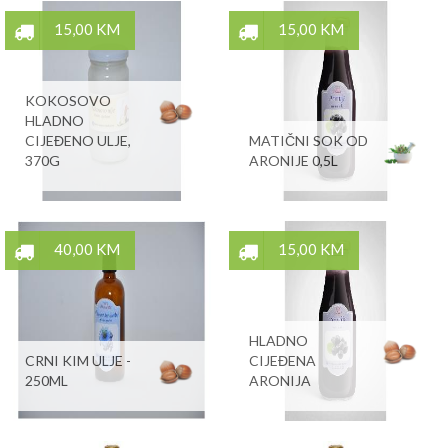
15,00 KM
15,00 KM
KOKOSOVO
HLADNO
CIJEĐENO ULJE,
MATIČNI SOK OD
370G
ARONIJE 0,5L
40,00 KM
15,00 KM
HLADNO
CRNI KIM ULJE -
CIJEĐENA
250ML
ARONIJA