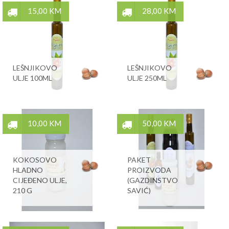
15,00 KM
28,00 KM
LEŠNJIKOVO
LEŠNJIKOVO
ULJE 100ML
ULJE 250ML
10,00 KM
50,00 KM
KOKOSOVO
PAKET
HLADNO
PROIZVODA
CIJEĐENO ULJE,
(GAZDINSTVO
210 G
SAVIĆ)