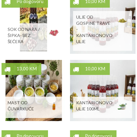
Po dogovoru
10,00 KM
ULJE OD
GOSPINE TRAVE
SOK OD NARA /
-
ŠIPKA- BEZ
KANTARIONOVO
ŠEĆERA
ULJE
13,00 KM
10,00 KM
MAST OD
KANTARIONOVO
ČUVARKUĆE
ULJE 100ML
Po dogovoru
Po dogovoru