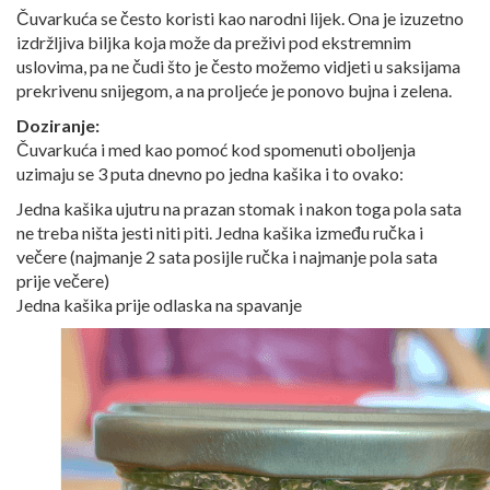
Čuvarkuća se često koristi kao narodni lijek. Ona je izuzetno
izdržljiva biljka koja može da preživi pod ekstremnim
uslovima, pa ne čudi što je često možemo vidjeti u saksijama
prekrivenu snijegom, a na proljeće je ponovo bujna i zelena.
Doziranje:
Čuvarkuća i med kao pomoć kod spomenuti oboljenja
uzimaju se 3 puta dnevno po jedna kašika i to ovako:
Jedna kašika ujutru na prazan stomak i nakon toga pola sata
ne treba ništa jesti niti piti. Jedna kašika između ručka i
večere (najmanje 2 sata posijle ručka i najmanje pola sata
prije večere)
Jedna kašika prije odlaska na spavanje