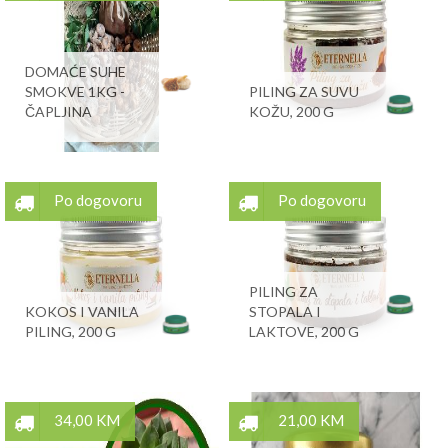
DOMAĆE SUHE
SMOKVE 1KG -
PILING ZA SUVU
ČAPLJINA
KOŽU, 200 G
Po dogovoru
Po dogovoru
PILING ZA
KOKOS I VANILA
STOPALA I
PILING, 200 G
LAKTOVE, 200 G
34,00 KM
21,00 KM