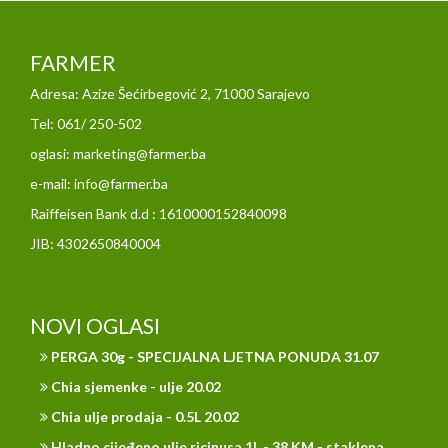
FARMER
Adresa: Azize Šećirbegović 2, 71000 Sarajevo
Tel: 061/ 250-502
oglasi: marketing@farmer.ba
e-mail: info@farmer.ba
Raiffeisen Bank d.d : 1610000152840098
JIB: 4302650840004
NOVI OGLASI
PERGA 30g - SPECIJALNA LJETNA PONUDA 31.07
Chia sjemenke - ulje 20.02
Chia ulje prodaja - 0.5L 20.02
Hladno cijeđeno ulje ricinusa 1L - 38 KM - staklena