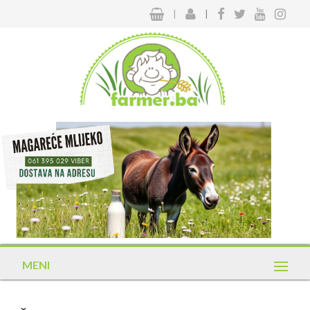
|
|
MENI