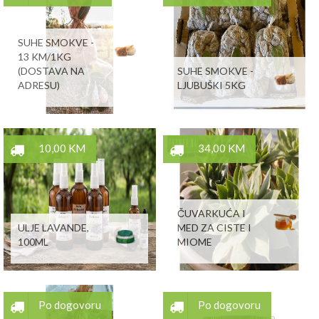
SUHE SMOKVE -
13 KM/1KG
(DOSTAVA NA
SUHE SMOKVE -
ADRESU)
LJUBUŠKI 5KG
10,00 KM
34,00 KM
ČUVARKUĆA I
ULJE LAVANDE,
MED ZA CISTE I
100ML
MIOME
Po dogovoru
Po dogovoru