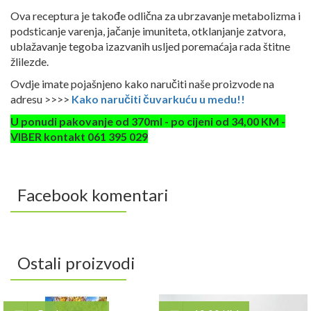
Ova receptura je takođe odlična za ubrzavanje metabolizma i
podsticanje varenja, jačanje imuniteta, otklanjanje zatvora,
ublažavanje tegoba izazvanih usljed poremaćaja rada štitne
žlilezde.
Ovdje imate pojašnjeno kako naručiti naše proizvode na
adresu >>>>
Kako naručiti čuvarkuću u medu!!
U ponudi pakovanje od 370ml - po cijeni od 34,00 KM -
VIBER kontakt 061 395 029
Facebook komentari
Ostali proizvodi