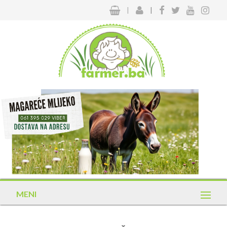
|
|
MENI