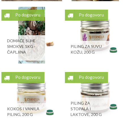
Po dogovoru
Po dogovoru
DOMAĆE SUHE
SMOKVE 1KG -
PILING ZA SUVU
ČAPLJINA
KOŽU, 200 G
Po dogovoru
Po dogovoru
PILING ZA
KOKOS I VANILA
STOPALA I
PILING, 200 G
LAKTOVE, 200 G