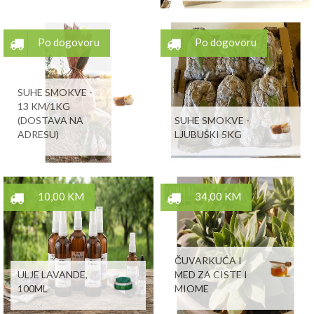
Po dogovoru
Po dogovoru
SUHE SMOKVE -
13 KM/1KG
(DOSTAVA NA
SUHE SMOKVE -
ADRESU)
LJUBUŠKI 5KG
10,00 KM
34,00 KM
ČUVARKUĆA I
ULJE LAVANDE,
MED ZA CISTE I
100ML
MIOME