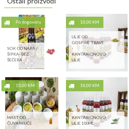
Ostali proizvodi
Po dogovoru
10,00 KM
ULJE OD
GOSPINE TRAVE
SOK OD NARA /
-
ŠIPKA- BEZ
KANTARIONOVO
ŠEĆERA
ULJE
13,00 KM
10,00 KM
MAST OD
KANTARIONOVO
ČUVARKUĆE
ULJE 100ML