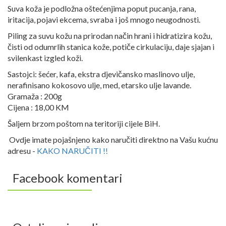
Suva koža je podložna oštećenjima poput pucanja, rana,
iritacija, pojavi ekcema, svraba i još mnogo neugodnosti.
Piling za suvu kožu na prirodan način hrani i hidratizira kožu,
čisti od odumrlih stanica kože, potiče cirkulaciju, daje sjajan i
svilenkast izgled koži.
Sastojci: šećer, kafa, ekstra djevičansko maslinovo ulje,
nerafinisano kokosovo ulje, med, etarsko ulje lavande.
Gramaža : 200g
Cijena : 18,00 KM
Šaljem brzom poštom na teritoriji cijele BiH.
Ovdje imate pojašnjeno kako naručiti direktno na Vašu kućnu
adresu -
KAKO NARUČITI !!
Facebook komentari