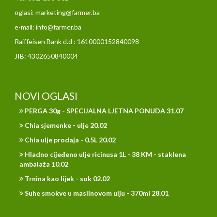
oglasi: marketing@farmer.ba
e-mail: info@farmer.ba
Raiffeisen Bank d.d : 1610000152840098
JIB: 4302650840004
NOVI OGLASI
PERGA 30g - SPECIJALNA LJETNA PONUDA 31.07
Chia sjemenke - ulje 20.02
Chia ulje prodaja - 0.5L 20.02
Hladno cijeđeno ulje ricinusa 1L - 38 KM - staklena
ambalaža 10.02
Trnina kao lijek - sok 02.02
Suhe smokve u maslinovom ulju - 370ml 28.01