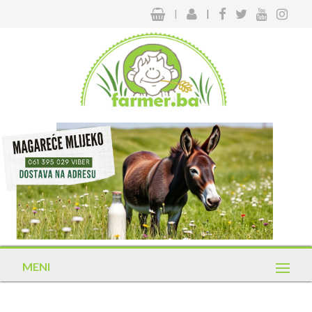
|
|
MENI