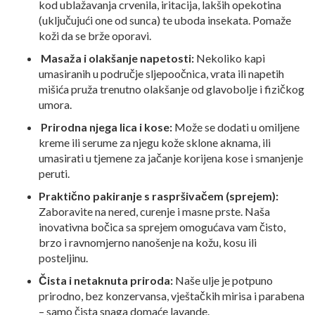
kod ublažavanja crvenila, iritacija, lakših opekotina
(uključujući one od sunca) te uboda insekata. Pomaže
koži da se brže oporavi.
Masaža i olakšanje napetosti:
Nekoliko kapi
umasiranih u područje sljepoočnica, vrata ili napetih
mišića pruža trenutno olakšanje od glavobolje i fizičkog
umora.
Prirodna njega lica i kose:
Može se dodati u omiljene
kreme ili serume za njegu kože sklone aknama, ili
umasirati u tjemene za jačanje korijena kose i smanjenje
peruti.
Praktično pakiranje s raspršivačem (sprejem):
Zaboravite na nered, curenje i masne prste. Naša
inovativna bočica sa sprejem omogućava vam čisto,
brzo i ravnomjerno nanošenje na kožu, kosu ili
posteljinu.
Čista i netaknuta priroda:
Naše ulje je potpuno
prirodno, bez konzervansa, vještačkih mirisa i parabena
– samo čista snaga domaće lavande.