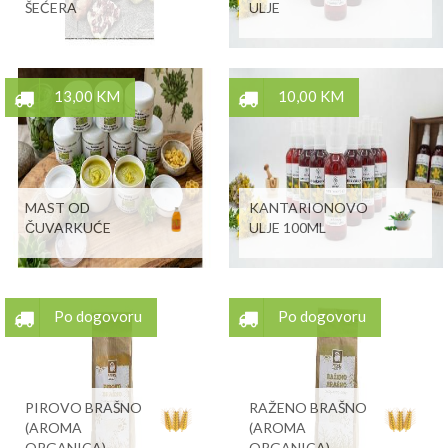
ŠEĆERA
ULJE
13,00 KM
10,00 KM
MAST OD
KANTARIONOVO
ČUVARKUĆE
ULJE 100ML
Po dogovoru
Po dogovoru
PIROVO BRAŠNO
RAŽENO BRAŠNO
(AROMA
(AROMA
ORGANICA)
ORGANICA)