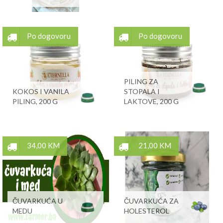
Po dogovoru
Po dogovoru
PILING ZA
KOKOS I VANILA
STOPALA I
PILING, 200 G
LAKTOVE, 200 G
34,00 KM
21,00 KM
ČUVARKUĆA U
ČUVARKUĆA ZA
MEDU
HOLESTEROL