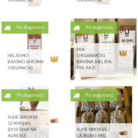
Po dogovoru
Po dogovoru
MIX
HELJDINO
ORGANSKOG
BRAŠNO (AROMA
BRAŠNA (HELJDA,
ORGANICA)
PIR, RAŽ)
Po dogovoru
Po dogovoru
SUHE SMOKVE -
13 KM/1KG
(DOSTAVA NA
SUHE SMOKVE -
ADRESU)
LJUBUŠKI 5KG