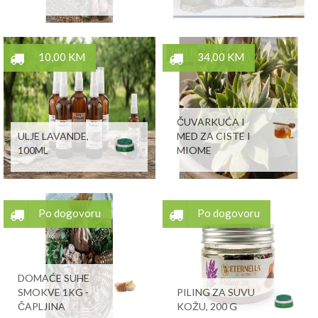
10,00 KM
34,00 KM
ČUVARKUĆA I
ULJE LAVANDE,
MED ZA CISTE I
100ML
MIOME
Po dogovoru
Po dogovoru
DOMAĆE SUHE
SMOKVE 1KG -
PILING ZA SUVU
ČAPLJINA
KOŽU, 200 G