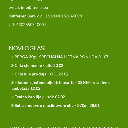
e-mail: info@farmer.ba
Raiffeisen Bank d.d : 1610000152840098
JIB: 4302650840004
NOVI OGLASI
PERGA 30g - SPECIJALNA LJETNA PONUDA 31.07
Chia sjemenke - ulje 20.02
Chia ulje prodaja - 0.5L 20.02
Hladno cijeđeno ulje ricinusa 1L - 38 KM - staklena
ambalaža 10.02
Trnina kao lijek - sok 02.02
Suhe smokve u maslinovom ulju - 370ml 28.01