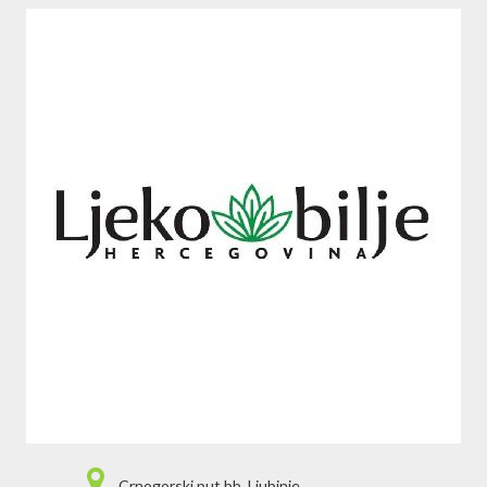
Crnogorski put bb, Ljubinje