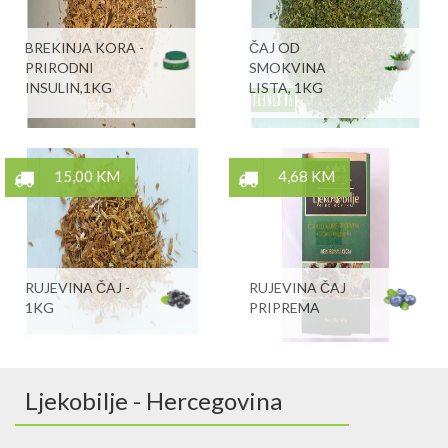
BREKINJA KORA -
ČAJ OD
PRIRODNI
SMOKVINA
INSULIN,1KG
LISTA, 1KG
15,00 KM
4,68 KM
RUJEVINA ČAJ -
RUJEVINA ČAJ
1KG
PRIPREMA
Ljekobilje - Hercegovina