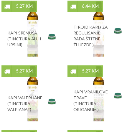
5,27 KM
6,44 KM
TIROID KAPI ( ZA
KAPI SREMUŠA
REGULISANJE
(TINCTURA ALLII
RADA ŠTITNE
URSINI)
ŽLIJEZDE )
5,27 KM
5,27 KM
KAPI VRANILOVE
KAPI VALERIJANE
TRAVE
(TINCTURA
(TINCTURA
VALEIANAE)
ORIGANUM )