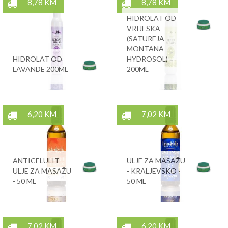
8,78 KM
8,78 KM
HIDROLAT OD
VRIJESKA
(SATUREJA
MONTANA
HIDROLAT OD
HYDROSOL)
LAVANDE 200ML
200ML
6,20 KM
7,02 KM
ANTICELULIT -
ULJE ZA MASAŽU
ULJE ZA MASAŽU
- KRALJEVSKO -
- 50 ML
50 ML
7,02 KM
6,20 KM