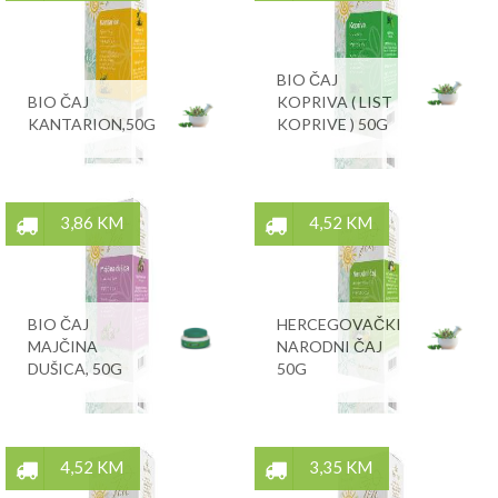
BIO ČAJ
BIO ČAJ
KOPRIVA ( LIST
KANTARION,50G
KOPRIVE ) 50G
3,86 KM
4,52 KM
BIO ČAJ
HERCEGOVAČKI
MAJČINA
NARODNI ČAJ
DUŠICA, 50G
50G
4,52 KM
3,35 KM