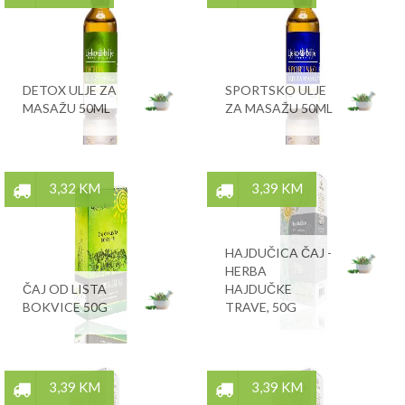
DETOX ULJE ZA
SPORTSKO ULJE
MASAŽU 50ML
ZA MASAŽU 50ML
3,32 KM
3,39 KM
HAJDUČICA ČAJ -
HERBA
ČAJ OD LISTA
HAJDUČKE
BOKVICE 50G
TRAVE, 50G
3,39 KM
3,39 KM