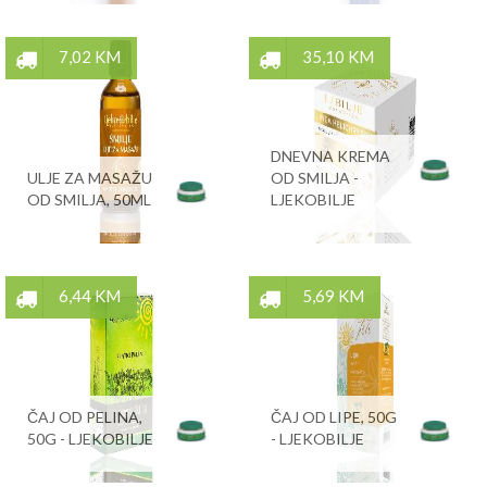
7,02 KM
35,10 KM
DNEVNA KREMA
ULJE ZA MASAŽU
OD SMILJA -
OD SMILJA, 50ML
LJEKOBILJE
6,44 KM
5,69 KM
ČAJ OD PELINA,
ČAJ OD LIPE, 50G
50G - LJEKOBILJE
- LJEKOBILJE