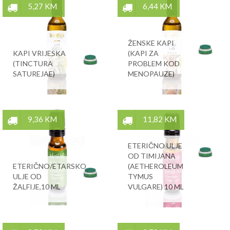
5,27 KM
6,44 KM
ŽENSKE KAPI
KAPI VRIJESKA
(KAPI ZA
(TINCTURA
PROBLEM KOD
SATUREJAE)
MENOPAUZE)
9,36 KM
11,82 KM
ETERIČNO ULJE
OD TIMIJANA
ETERIČNO/ETARSKO
(AETHEROLEUM
ULJE OD
TYMUS
ŽALFIJE,10 ML
VULGARE) 10 ML