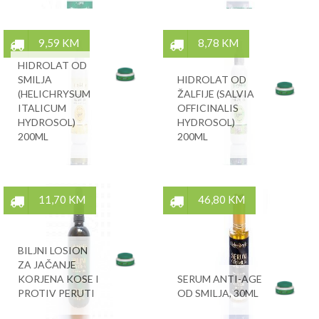
9,59 KM
8,78 KM
HIDROLAT OD
SMILJA
HIDROLAT OD
(HELICHRYSUM
ŽALFIJE (SALVIA
ITALICUM
OFFICINALIS
HYDROSOL)
HYDROSOL)
200ML
200ML
11,70 KM
46,80 KM
BILJNI LOSION
ZA JAČANJE
KORJENA KOSE I
SERUM ANTI-AGE
PROTIV PERUTI
OD SMILJA, 30ML