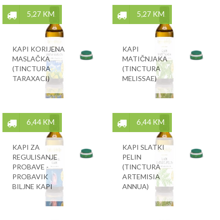
5,27 KM
5,27 KM
KAPI KORIJENA
KAPI
MASLAČKA
MATIČNJAKA
(TINCTURA
(TINCTURA
TARAXACI)
MELISSAE)
6,44 KM
6,44 KM
KAPI ZA
KAPI SLATKI
REGULISANJE
PELIN
PROBAVE -
(TINCTURA
PROBAVIK
ARTEMISIA
BILJNE KAPI
ANNUA)