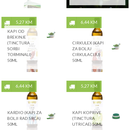
5,27 KM
6,44 KM
KAPI OD
BREKINJE
(TINCTURA
CIRKULEX (KAPI
SORBI
ZA BOLJU
TORMINALI)
CIRKULACIJU)
50ML
50ML
6,44 KM
5,27 KM
KARDIO (KAPI ZA
KAPI KOPRIVE
BOLJI RAD SRCA)
(TINCTURA
50ML
UTRICAE) 50ML