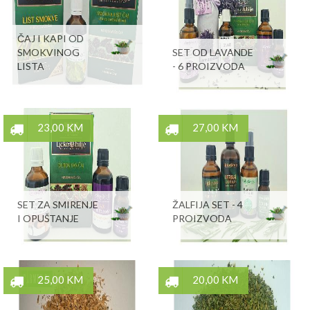
ČAJ I KAPI OD
SMOKVINOG
SET OD LAVANDE
LISTA
- 6 PROIZVODA
23,00 KM
27,00 KM
SET ZA SMIRENJE
ŽALFIJA SET - 4
I OPUŠTANJE
PROIZVODA
25,00 KM
20,00 KM