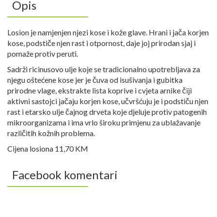
Opis
Losion je namjenjen njezi kose i kože glave. Hrani i jača korjen
kose, podstiče njen rast i otpornost, daje joj prirodan sjaj i
pomaže protiv peruti.
Sadrži ricinusovo ulje koje se tradicionalno upotrebljava za
njegu oštećene kose jer je čuva od isušivanja i gubitka
prirodne vlage, ekstrakte lista koprive i cvjeta arnike čiji
aktivni sastojci jačaju korjen kose, učvršćuju je i podstiču njen
rast i etarsko ulje čajnog drveta koje djeluje protiv patogenih
mikroorganizama i ima vrlo široku primjenu za ublažavanje
različitih kožnih problema.
Cijena losiona 11,70 KM
Facebook komentari