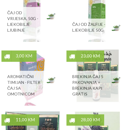
ČAJ OD
VRIJESKA, 50G -
LJEKOBILJE
ČAJ OD ŽALFIJE -
LJUBINJE
LJEKOBILJE 50G
3,00 KM
23,00 KM
AROMATIČNI
BREKINJA ČAJ 5
TIMIJAN - FILTER
PAKOVANJA +
ČAJ SA
BREKINJA KAPI
OMOTNICOM
GRATIS
11,00 KM
28,00 KM