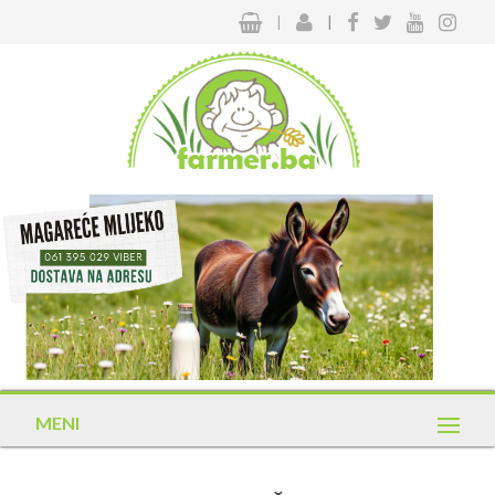
|
|
MENI