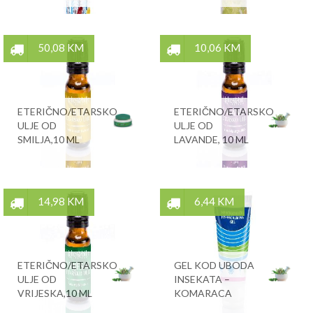
50,08 KM
10,06 KM
ETERIČNO/ETARSKO
ETERIČNO/ETARSKO
ULJE OD
ULJE OD
SMILJA,10 ML
LAVANDE, 10 ML
14,98 KM
6,44 KM
ETERIČNO/ETARSKO
GEL KOD UBODA
ULJE OD
INSEKATA –
VRIJESKA,10 ML
KOMARACA