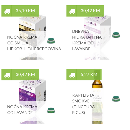
35,10 KM
30,42 KM
DNEVNA
NOĆNA KREMA
HIDRATANTNA
OD SMILJA -
KREMA OD
LJEKOBILJE/HERCEGOVINA
LAVANDE
30,42 KM
5,27 KM
KAPI LISTA
SMOKVE
NOĆNA KREMA
(TINCTURA
OD LAVANDE
FICUS)