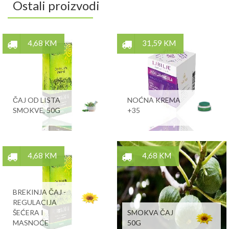
Ostali proizvodi
4,68 KM
31,59 KM
ČAJ OD LISTA
NOĆNA KREMA
SMOKVE, 50G
+35
4,68 KM
4,68 KM
BREKINJA ČAJ -
REGULACIJA
ŠEĆERA I
SMOKVA ČAJ
MASNOĆE
50G