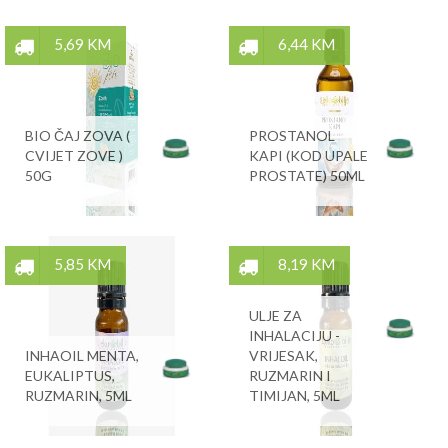
5,69 KM
6,44 KM
BIO ČAJ ZOVA (
PROSTANOL
CVIJET ZOVE )
KAPI (KOD UPALE
50G
PROSTATE) 50ML
5,85 KM
8,19 KM
ULJE ZA
INHALACIJU -
INHAOIL MENTA,
VRIJESAK,
EUKALIPTUS,
RUZMARIN I
RUZMARIN, 5ML
TIMIJAN, 5ML