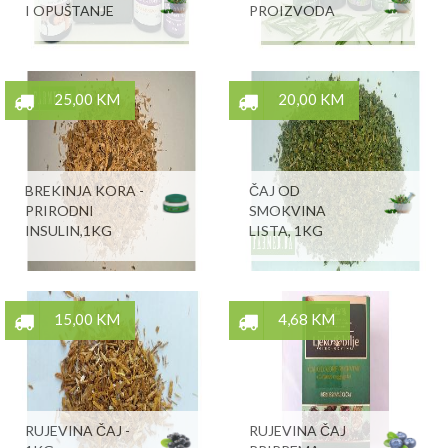
I OPUŠTANJE
PROIZVODA
25,00 KM
20,00 KM
BREKINJA KORA -
ČAJ OD
PRIRODNI
SMOKVINA
INSULIN,1KG
LISTA, 1KG
15,00 KM
4,68 KM
RUJEVINA ČAJ -
RUJEVINA ČAJ