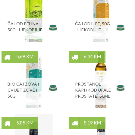
ČAJ OD PELINA,
ČAJ OD LIPE, 50G
50G - LJEKOBILJE
- LJEKOBILJE
5,69 KM
6,44 KM
BIO ČAJ ZOVA (
PROSTANOL
CVIJET ZOVE )
KAPI (KOD UPALE
50G
PROSTATE) 50ML
5,85 KM
8,19 KM