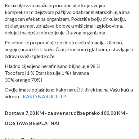
Relax ulje za masažu je prirodno ulje koje svojim
kompleksnim dejstvom pažljivo odabranih etarskih ulja ima
dragocen efekat na organizam. Podstiče bolju cirkulaciju,
otklanja umor, ublažava bolove u mišićima i zglobovima,
delujući na opšte okrepljenje čitavog organizma.
Posebno se preporučuje posle stresnih situacija. Ujedno,
neguje, hrani i štiti kožu. Čini je mekom i glatkom, ostavljajući
zdrav i svež izgled kože.
Hladno cijedjeno nerafinisano biljno ulje 98 %
Tocoferol 1 % Etarsko ulje 1 % ( lavanda
30%,orange 70%)
Ovdje imate pojašnjeno kako naručiti direktno na Vašu kućnu
adresu -
KAKO NARUČITI !!
Dostava 7,00 KM - za sve narudžbe preko 100,00 KM -
DOSTAVA BESPLATNA!