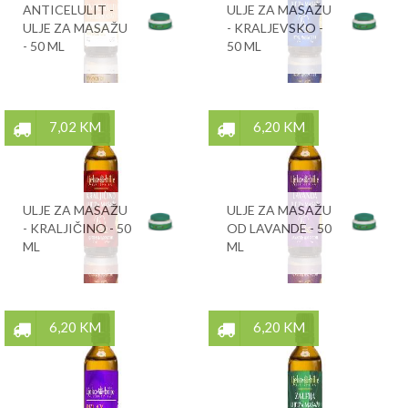
ANTICELULIT -
ULJE ZA MASAŽU
ULJE ZA MASAŽU
- KRALJEVSKO -
- 50 ML
50 ML
7,02 KM
6,20 KM
ULJE ZA MASAŽU
ULJE ZA MASAŽU
- KRALJIČINO - 50
OD LAVANDE - 50
ML
ML
6,20 KM
6,20 KM