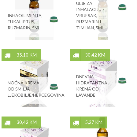
ULJE ZA
INHALACIJU -
INHAOIL MENTA,
VRIJESAK,
EUKALIPTUS,
RUZMARIN I
RUZMARIN, 5ML
TIMIJAN, 5ML
35,10 KM
30,42 KM
DNEVNA
NOĆNA KREMA
HIDRATANTNA
OD SMILJA -
KREMA OD
LJEKOBILJE/HERCEGOVINA
LAVANDE
30,42 KM
5,27 KM