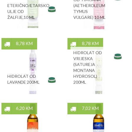
ETERIČNO/ETARSKO
(AETHEROLEUM
ULJE OD
TYMUS
ŽALFIJE,10 ML
VULGARE) 10 ML
8,78 KM
8,78 KM
HIDROLAT OD
VRIJESKA
(SATUREJA
MONTANA
HIDROLAT OD
HYDROSOL)
LAVANDE 200ML
200ML
6,20 KM
7,02 KM