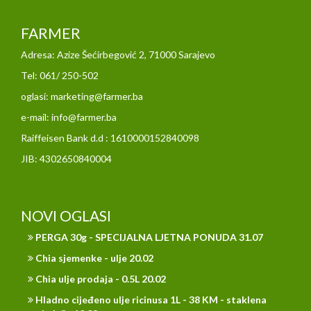
FARMER
Adresa: Azize Šećirbegović 2, 71000 Sarajevo
Tel: 061/ 250-502
oglasi: marketing@farmer.ba
e-mail: info@farmer.ba
Raiffeisen Bank d.d : 1610000152840098
JIB: 4302650840004
NOVI OGLASI
PERGA 30g - SPECIJALNA LJETNA PONUDA 31.07
Chia sjemenke - ulje 20.02
Chia ulje prodaja - 0.5L 20.02
Hladno cijeđeno ulje ricinusa 1L - 38 KM - staklena