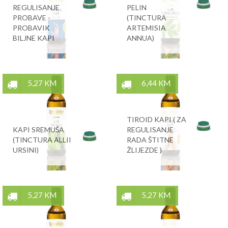
REGULISANJE
PELIN
PROBAVE -
(TINCTURA
PROBAVIK
ARTEMISIA
BILJNE KAPI
ANNUA)
5,27 KM
6,44 KM
TIROID KAPI ( ZA
KAPI SREMUŠA
REGULISANJE
(TINCTURA ALLII
RADA ŠTITNE
URSINI)
ŽLIJEZDE )
5,27 KM
5,27 KM