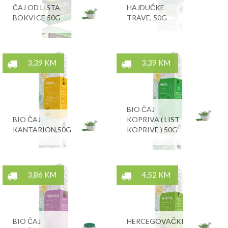
ČAJ OD LISTA
HAJDUČKE
BOKVICE 50G
TRAVE, 50G
3,39 KM
3,39 KM
BIO ČAJ
BIO ČAJ
KOPRIVA ( LIST
KANTARION,50G
KOPRIVE ) 50G
3,86 KM
4,52 KM
BIO ČAJ
HERCEGOVAČKI