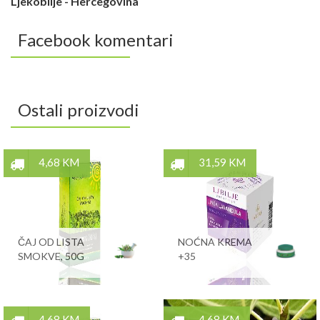
Ljekobilje - Hercegovina
Facebook komentari
Ostali proizvodi
4,68 KM
31,59 KM
ČAJ OD LISTA
NOĆNA KREMA
SMOKVE, 50G
+35
4,68 KM
4,68 KM