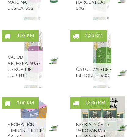
MAJČINA
NARODNI ČAJ
DUŠICA, 50G
50G
4,52 KM
3,35 KM
ČAJ OD
VRIJESKA, 50G -
LJEKOBILJE
ČAJ OD ŽALFIJE -
LJUBINJE
LJEKOBILJE 50G
3,00 KM
23,00 KM
AROMATIČNI
BREKINJA ČAJ 5
TIMIJAN - FILTER
PAKOVANJA +
ČAJ SA
BREKINJA KAPI