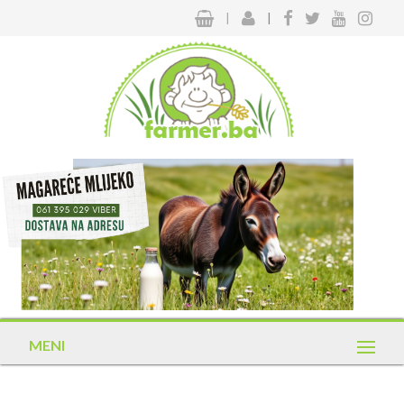
|
|
MENI