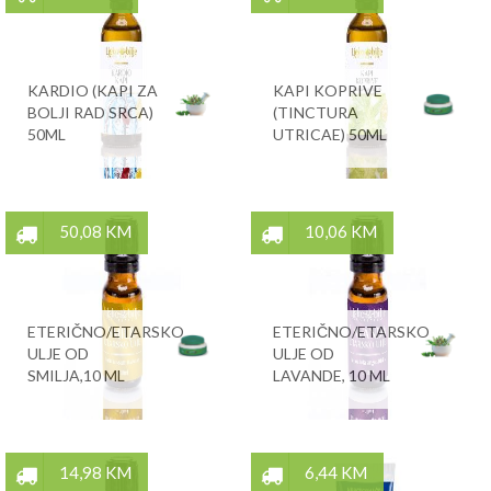
KARDIO (KAPI ZA
KAPI KOPRIVE
BOLJI RAD SRCA)
(TINCTURA
50ML
UTRICAE) 50ML
50,08 KM
10,06 KM
ETERIČNO/ETARSKO
ETERIČNO/ETARSKO
ULJE OD
ULJE OD
SMILJA,10 ML
LAVANDE, 10 ML
14,98 KM
6,44 KM