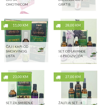
OMOTNICOM
GRATIS
11,00 KM
28,00 KM
ČAJ I KAPI OD
SMOKVINOG
SET OD LAVANDE
LISTA
- 6 PROIZVODA
23,00 KM
27,00 KM
SET ZA SMIRENJE
ŽALFIJA SET - 4