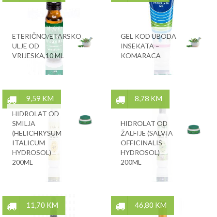
ETERIČNO/ETARSKO
GEL KOD UBODA
ULJE OD
INSEKATA –
VRIJESKA,10 ML
KOMARACA
9,59 KM
8,78 KM
HIDROLAT OD
SMILJA
HIDROLAT OD
(HELICHRYSUM
ŽALFIJE (SALVIA
ITALICUM
OFFICINALIS
HYDROSOL)
HYDROSOL)
200ML
200ML
11,70 KM
46,80 KM