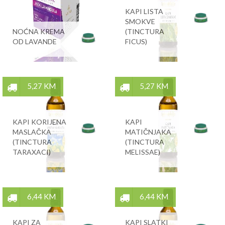
KAPI LISTA
SMOKVE
NOĆNA KREMA
(TINCTURA
OD LAVANDE
FICUS)
5,27 KM
5,27 KM
KAPI KORIJENA
KAPI
MASLAČKA
MATIČNJAKA
(TINCTURA
(TINCTURA
TARAXACI)
MELISSAE)
6,44 KM
6,44 KM
KAPI ZA
KAPI SLATKI