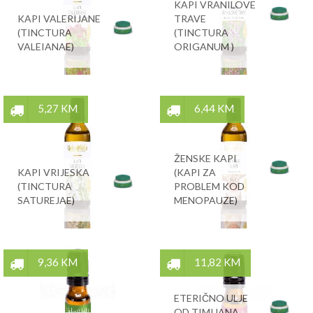
KAPI VRANILOVE
KAPI VALERIJANE
TRAVE
(TINCTURA
(TINCTURA
VALEIANAE)
ORIGANUM )
5,27 KM
6,44 KM
ŽENSKE KAPI
KAPI VRIJESKA
(KAPI ZA
(TINCTURA
PROBLEM KOD
SATUREJAE)
MENOPAUZE)
9,36 KM
11,82 KM
ETERIČNO ULJE
OD TIMIJANA