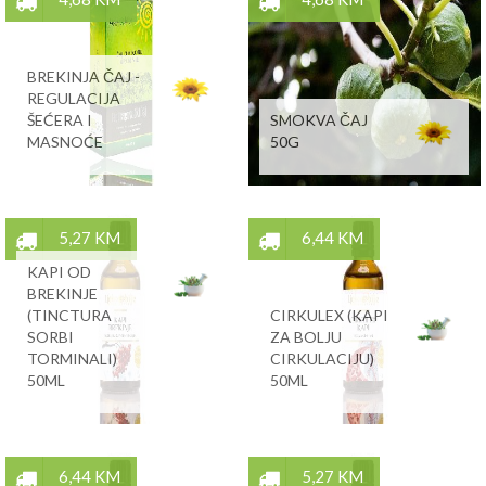
BREKINJA ČAJ -
REGULACIJA
ŠEĆERA I
SMOKVA ČAJ
MASNOĆE
50G
5,27 KM
6,44 KM
KAPI OD
BREKINJE
(TINCTURA
CIRKULEX (KAPI
SORBI
ZA BOLJU
TORMINALI)
CIRKULACIJU)
50ML
50ML
6,44 KM
5,27 KM