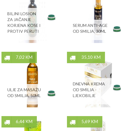
BILJNI LOSION
ZA JAČANJE
KORJENA KOSE I
SERUM ANTI-AGE
PROTIV PERUTI
OD SMILJA, 30ML
7,02 KM
35,10 KM
DNEVNA KREMA
ULJE ZA MASAŽU
OD SMILJA -
OD SMILJA, 50ML
LJEKOBILJE
6,44 KM
5,69 KM