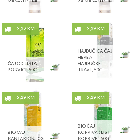
MASAŽU 50ML
ZA MASAŽU 50ML
3,32 KM
3,39 KM
HAJDUČICA ČAJ -
HERBA
ČAJ OD LISTA
HAJDUČKE
BOKVICE 50G
TRAVE, 50G
3,39 KM
3,39 KM
BIO ČAJ
BIO ČAJ
KOPRIVA ( LIST
KANTARION,50G
KOPRIVE ) 50G