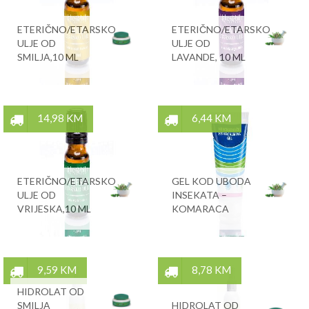
ETERIČNO/ETARSKO
ETERIČNO/ETARSKO
ULJE OD
ULJE OD
SMILJA,10 ML
LAVANDE, 10 ML
14,98 KM
6,44 KM
ETERIČNO/ETARSKO
GEL KOD UBODA
ULJE OD
INSEKATA –
VRIJESKA,10 ML
KOMARACA
9,59 KM
8,78 KM
HIDROLAT OD
SMILJA
HIDROLAT OD