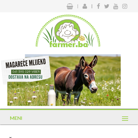
|
|
MENI