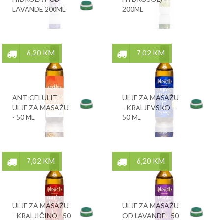
LAVANDE 200ML
200ML
6,20 KM
7,02 KM
ANTICELULIT -
ULJE ZA MASAŽU
ULJE ZA MASAŽU
- KRALJEVSKO -
- 50 ML
50 ML
7,02 KM
6,20 KM
ULJE ZA MASAŽU
ULJE ZA MASAŽU
- KRALJIČINO - 50
OD LAVANDE - 50