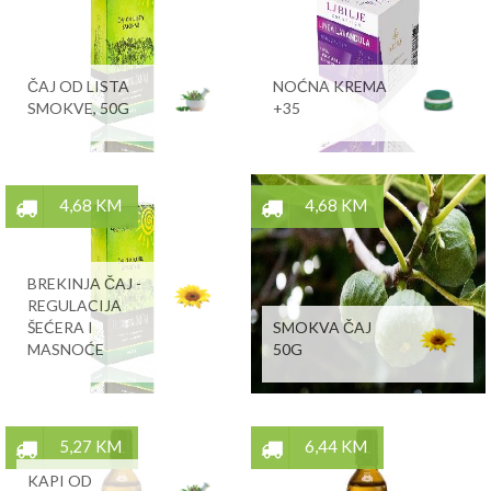
ČAJ OD LISTA
NOĆNA KREMA
SMOKVE, 50G
+35
4,68 KM
4,68 KM
BREKINJA ČAJ -
REGULACIJA
ŠEĆERA I
SMOKVA ČAJ
MASNOĆE
50G
5,27 KM
6,44 KM
KAPI OD