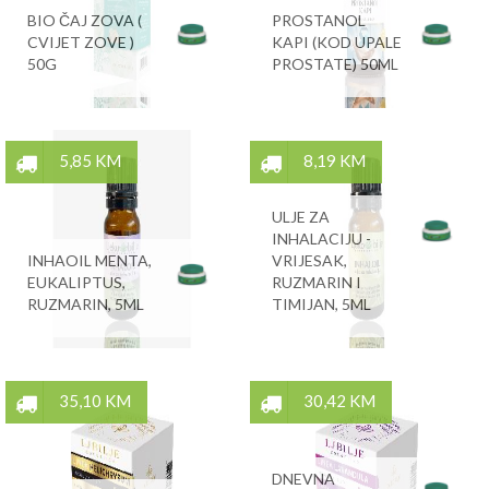
BIO ČAJ ZOVA (
PROSTANOL
CVIJET ZOVE )
KAPI (KOD UPALE
50G
PROSTATE) 50ML
5,85 KM
8,19 KM
ULJE ZA
INHALACIJU -
INHAOIL MENTA,
VRIJESAK,
EUKALIPTUS,
RUZMARIN I
RUZMARIN, 5ML
TIMIJAN, 5ML
35,10 KM
30,42 KM
DNEVNA