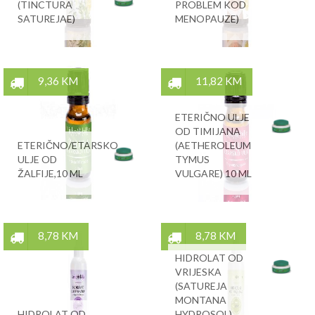
(TINCTURA
PROBLEM KOD
SATUREJAE)
MENOPAUZE)
9,36 KM
11,82 KM
ETERIČNO ULJE
OD TIMIJANA
ETERIČNO/ETARSKO
(AETHEROLEUM
ULJE OD
TYMUS
ŽALFIJE,10 ML
VULGARE) 10 ML
8,78 KM
8,78 KM
HIDROLAT OD
VRIJESKA
(SATUREJA
MONTANA
HIDROLAT OD
HYDROSOL)