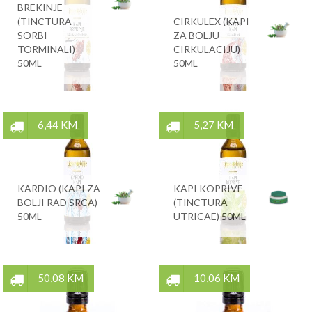
BREKINJE
(TINCTURA
CIRKULEX (KAPI
SORBI
ZA BOLJU
TORMINALI)
CIRKULACIJU)
50ML
50ML
6,44 KM
5,27 KM
KARDIO (KAPI ZA
KAPI KOPRIVE
BOLJI RAD SRCA)
(TINCTURA
50ML
UTRICAE) 50ML
50,08 KM
10,06 KM