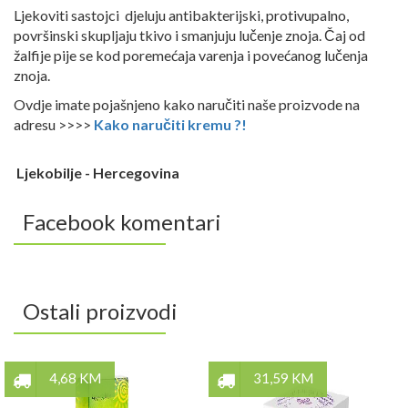
Ljekoviti sastojci djeluju antibakterijski, protivupalno,
površinski skupljaju tkivo i smanjuju lučenje znoja. Čaj od
žalfije pije se kod poremećaja varenja i povećanog lučenja
znoja.
Ovdje imate pojašnjeno kako naručiti naše proizvode na
adresu >>>>
Kako naručiti kremu ?!
Ljekobilje - Hercegovina
Facebook komentari
Ostali proizvodi
4,68 KM
31,59 KM