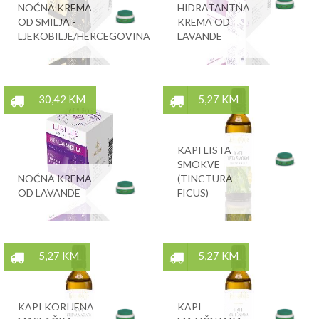
NOĆNA KREMA
HIDRATANTNA
OD SMILJA -
KREMA OD
LJEKOBILJE/HERCEGOVINA
LAVANDE
30,42 KM
5,27 KM
KAPI LISTA
SMOKVE
NOĆNA KREMA
(TINCTURA
OD LAVANDE
FICUS)
5,27 KM
5,27 KM
KAPI KORIJENA
KAPI