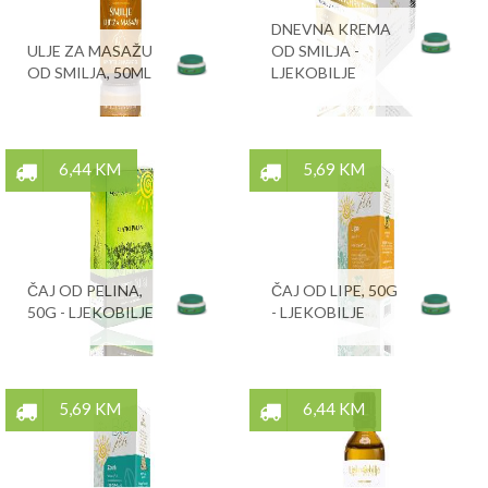
DNEVNA KREMA
ULJE ZA MASAŽU
OD SMILJA -
OD SMILJA, 50ML
LJEKOBILJE
6,44 KM
5,69 KM
ČAJ OD PELINA,
ČAJ OD LIPE, 50G
50G - LJEKOBILJE
- LJEKOBILJE
5,69 KM
6,44 KM