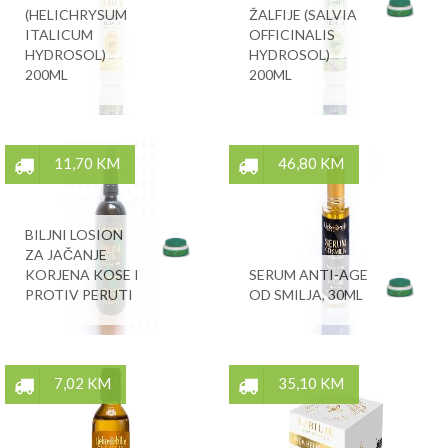
(HELICHRYSUM
ŽALFIJE (SALVIA
ITALICUM
OFFICINALIS
HYDROSOL)
HYDROSOL)
200ML
200ML
11,70 KM
46,80 KM
BILJNI LOSION
ZA JAČANJE
KORJENA KOSE I
SERUM ANTI-AGE
PROTIV PERUTI
OD SMILJA, 30ML
7,02 KM
35,10 KM