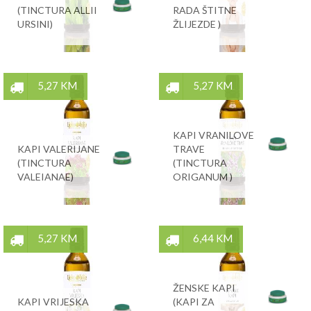
(TINCTURA ALLII
RADA ŠTITNE
URSINI)
ŽLIJEZDE )
5,27 KM
5,27 KM
KAPI VRANILOVE
KAPI VALERIJANE
TRAVE
(TINCTURA
(TINCTURA
VALEIANAE)
ORIGANUM )
5,27 KM
6,44 KM
ŽENSKE KAPI
KAPI VRIJESKA
(KAPI ZA