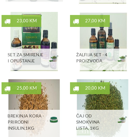
23,00 KM
27,00 KM
SET ZA SMIRENJE
ŽALFIJA SET - 4
I OPUŠTANJE
PROIZVODA
25,00 KM
20,00 KM
BREKINJA KORA -
ČAJ OD
PRIRODNI
SMOKVINA
INSULIN,1KG
LISTA, 1KG