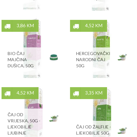
3,86 KM
4,52 KM
BIO ČAJ
HERCEGOVAČKI
MAJČINA
NARODNI ČAJ
DUŠICA, 50G
50G
4,52 KM
3,35 KM
ČAJ OD
VRIJESKA, 50G -
LJEKOBILJE
ČAJ OD ŽALFIJE -
LJUBINJE
LJEKOBILJE 50G