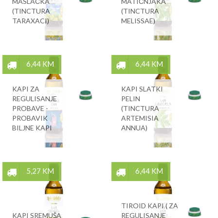
MASLAČKA
MATIČNJAKA
(TINCTURA
(TINCTURA
TARAXACI)
MELISSAE)
6,44 KM
6,44 KM
KAPI ZA
KAPI SLATKI
REGULISANJE
PELIN
PROBAVE -
(TINCTURA
PROBAVIK
ARTEMISIA
BILJNE KAPI
ANNUA)
5,27 KM
6,44 KM
TIROID KAPI ( ZA
KAPI SREMUŠA
REGULISANJE