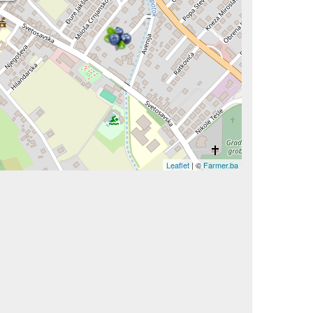
Leaflet
| ©
Farmer.ba