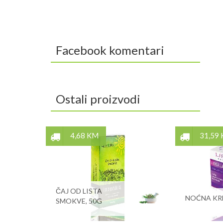
Facebook komentari
Ostali proizvodi
4,68 KM
31,59
ČAJ OD LISTA
NOĆNA KR
SMOKVE, 50G