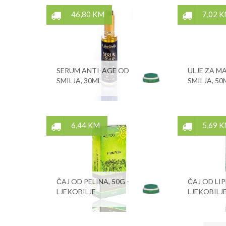
46,80 KM
7,02 
SERUM ANTI-AGE OD
ULJE ZA M
SMILJA, 30ML
SMILJA, 50
6,44 KM
5,69 
ČAJ OD PELINA, 50G -
ČAJ OD LIPE
LJEKOBILJE
LJEKOBILJ