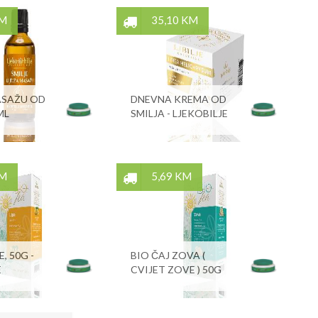
KM
35,10 KM
ASAŽU OD
DNEVNA KREMA OD
ML
SMILJA - LJEKOBILJE
KM
5,69 KM
, 50G -
BIO ČAJ ZOVA (
E
CVIJET ZOVE ) 50G