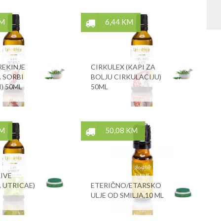
KM
6,44 KM
REKINJE
CIRKULEX (KAPI ZA
 SORBI
BOLJU CIRKULACIJU)
) 50ML
50ML
KM
50,08 KM
IVE
 UTRICAE)
ETERIČNO/ETARSKO
ULJE OD SMILJA,10 ML