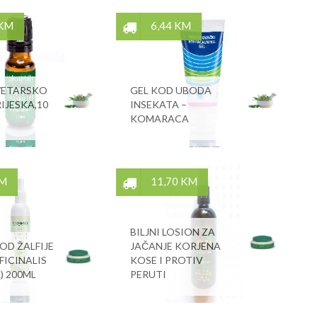
 KM
6,44 KM
/ETARSKO
GEL KOD UBODA
IJESKA,10
INSEKATA –
KOMARACA
KM
11,70 KM
BILJNI LOSION ZA
OD ŽALFIJE
JAČANJE KORJENA
FICINALIS
KOSE I PROTIV
) 200ML
PERUTI