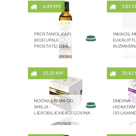
6,44 KM
5,85 
PROSTANOL KAPI
INHAOIL M
(KOD UPALE
EUKALIPTU
PROSTATE) 50ML
RUZMARIN,
35,10 KM
30,42
NOĆNA KREMA OD
DNEVNA
SMILJA -
HIDRATAN
LJEKOBILJE/HERCEGOVINA
OD LAVAN