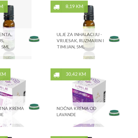
KM
8,19 KM
ENTA,
ULJE ZA INHALACIJU -
S,
VRIJESAK, RUZMARIN I
 5ML
TIMIJAN, 5ML
 KM
30,42 KM
TNA KREMA
NOĆNA KREMA OD
DE
LAVANDE