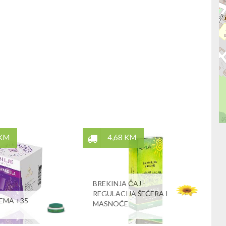
 KM
4,68 KM
BREKINJA ČAJ -
REGULACIJA ŠEĆERA I
EMA +35
MASNOĆE