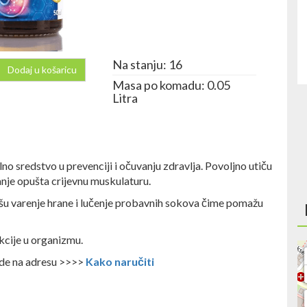
Na stanju: 16
Dodaj u košaricu
Masa po komadu: 0.05
Litra
no sredstvo u prevenciji i očuvanju zdravlja. Povoljno utiču
anje opušta crijevnu muskulaturu.
lišu varenje hrane i lučenje probavnih sokova čime pomažu
nkcije u organizmu.
ode na adresu >>>>
Kako naručiti