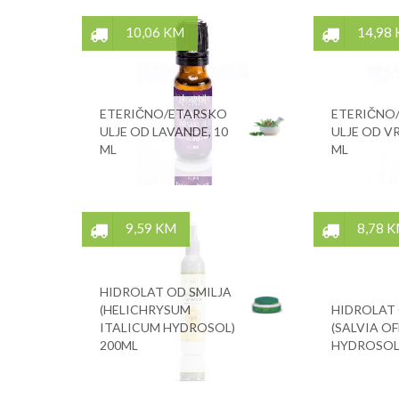
10,06 KM
14,98
ETERIČNO/ETARSKO
ETERIČNO
ULJE OD LAVANDE, 10
ULJE OD VR
ML
ML
9,59 KM
8,78 
HIDROLAT OD SMILJA
(HELICHRYSUM
HIDROLAT 
ITALICUM HYDROSOL)
(SALVIA OF
200ML
HYDROSOL