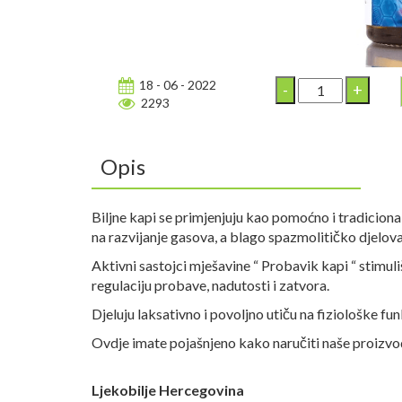
18 - 06 - 2022
2293
Opis
Biljne kapi se primjenjuju kao pomoćno i tradicional
na razvijanje gasova, a blago spazmolitičko djelov
Aktivni sastojci mješavine “ Probavik kapi “ stimu
regulaciju probave, nadutosti i zatvora.
Djeluju laksativno i povoljno utiču na fiziološke fu
Ovdje imate pojašnjeno kako naručiti naše proizv
Ljekobilje Hercegovina