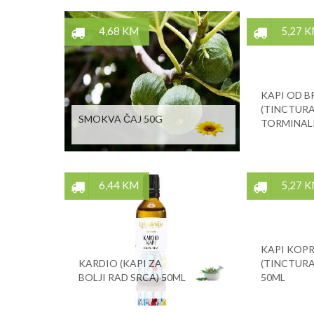
4,68 KM
5,27 
KAPI OD B
(TINCTURA
SMOKVA ČAJ 50G
TORMINALI
6,44 KM
5,27 
KAPI KOPR
KARDIO (KAPI ZA
(TINCTURA
BOLJI RAD SRCA) 50ML
50ML