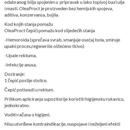
odabranog bilja spojenim u pripravak u lako topivoj bazi ulja
i masti. OleaProct je proizveden bez hemijskih spojeva,
aditiva, konzervansa, bojila.
Kod kojih stanja pomažu
OleaProct čepići pomažu kod slijedećih stanja
-Hemoroida (sprečava svrab, smanjuje osećaj bola, smiruje
upalni proces,regeneriše oštećeno tkivo)
-Upale rektuma,
-Infekcije anusa.
Doziranje:
1 čepić poslije stolice.
Čepić potisnuti u rektum.
Prilikom apliciranja supozitorije koristiti higijensku rukavicu,
jednokratno.
Voditi računa o higijeni.
Nisu utvrđene kontraindikacije, nuspojave i neželjeni efekti