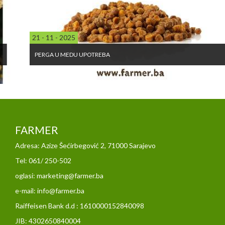
21 - 11 - 2025
PERGA U MEDU UPOTREBA
FARMER
Adresa: Azize Šećirbegović 2, 71000 Sarajevo
Tel: 061/ 250-502
oglasi: marketing@farmer.ba
e-mail: info@farmer.ba
Raiffeisen Bank d.d : 1610000152840098
JIB: 4302650840004