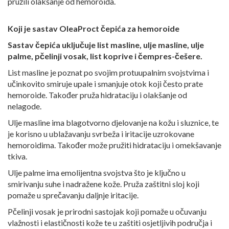
pružili olakšanje od hemoroida.
Koji je sastav OleaProct čepića za hemoroide
Sastav čepića uključuje list masline, ulje masline, ulje
palme, pčelinji vosak, list koprive i čempres-češere.
List masline je poznat po svojim protuupalnim svojstvima i
učinkovito smiruje upale i smanjuje otok koji često prate
hemoroide. Također pruža hidrataciju i olakšanje od
nelagode.
Ulje masline ima blagotvorno djelovanje na kožu i sluznice, te
je korisno u ublažavanju svrbeža i iritacije uzrokovane
hemoroidima. Također može pružiti hidrataciju i omekšavanje
tkiva.
Ulje palme ima emolijentna svojstva što je ključno u
smirivanju suhe i nadražene kože. Pruža zaštitni sloj koji
pomaže u sprečavanju daljnje iritacije.
Pčelinji vosak je prirodni sastojak koji pomaže u očuvanju
vlažnosti i elastičnosti kože te u zaštiti osjetljivih područja i