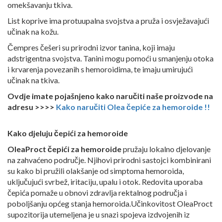
omekšavanju tkiva.
List koprive ima protuupalna svojstva a pruža i osvježavajući
učinak na kožu.
Čempres češeri su prirodni izvor tanina, koji imaju
adstrigentna svojstva. Tanini mogu pomoći u smanjenju otoka
i krvarenja povezanih s hemoroidima, te imaju umirujući
učinak na tkiva.
Ovdje imate pojašnjeno kako naručiti naše proizvode na
adresu >>>>
Kako naručiti Olea čepiće za hemoroide !!
Kako djeluju čepići za hemoroide
OleaProct čepići za hemoroide
pružaju lokalno djelovanje
na zahvaćeno područje. Njihovi prirodni sastojci kombinirani
su kako bi pružili olakšanje od simptoma hemoroida,
uključujući svrbež, iritaciju, upalu i otok. Redovita uporaba
čepića pomaže u obnovi zdravlja rektalnog područja i
poboljšanju općeg stanja hemoroida.Učinkovitost OleaProct
supozitorija utemeljena je u snazi spojeva izdvojenih iz