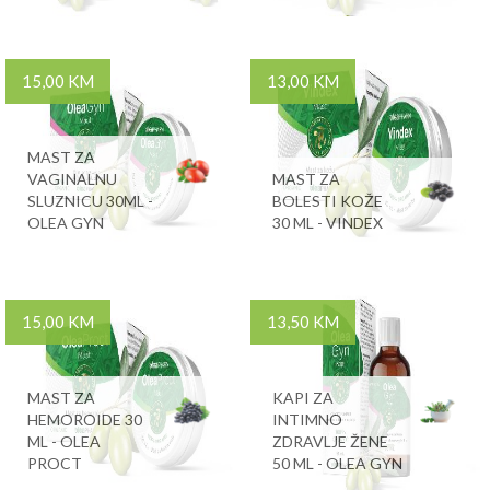
15,00 KM
13,00 KM
MAST ZA
VAGINALNU
MAST ZA
SLUZNICU 30ML -
BOLESTI KOŽE
OLEA GYN
30 ML - VINDEX
15,00 KM
13,50 KM
MAST ZA
KAPI ZA
HEMOROIDE 30
INTIMNO
ML - OLEA
ZDRAVLJE ŽENE
PROCT
50 ML - OLEA GYN