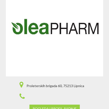
Proleterskih brigada 60, 75213 Lipnica
POGLEDAJ PROFIL RADNJE