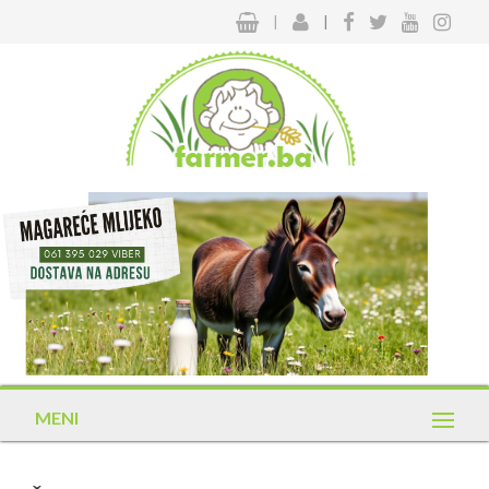
|
|
MENI