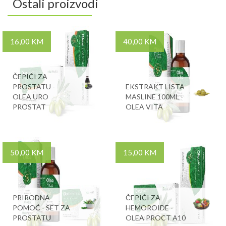
Ostali proizvodi
16,00 KM
40,00 KM
ČEPIĆI ZA
PROSTATU -
EKSTRAKT LISTA
OLEA URO
MASLINE 100ML -
PROSTAT
OLEA VITA
50,00 KM
15,00 KM
PRIRODNA
ČEPIĆI ZA
POMOĆ - SET ZA
HEMOROIDE -
PROSTATU
OLEA PROCT A10