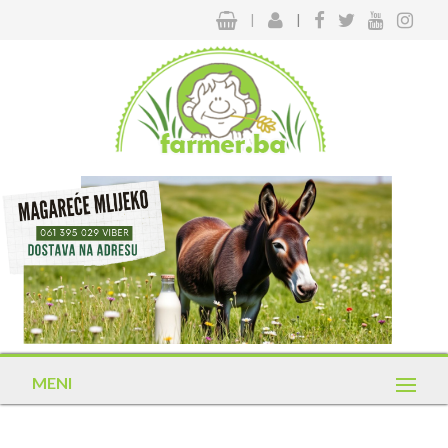
|
|
MENI