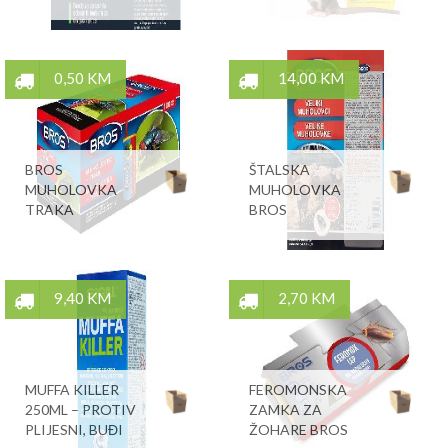
0,50 KM
14,00 KM
BROS
ŠTALSKA
MUHOLOVKA
MUHOLOVKA
TRAKA
BROS
9,40 KM
2,70 KM
MUFFA KILLER
FEROMONSKA
250ML – PROTIV
ZAMKA ZA
PLIJESNI, BUĐI
ŽOHARE BROS