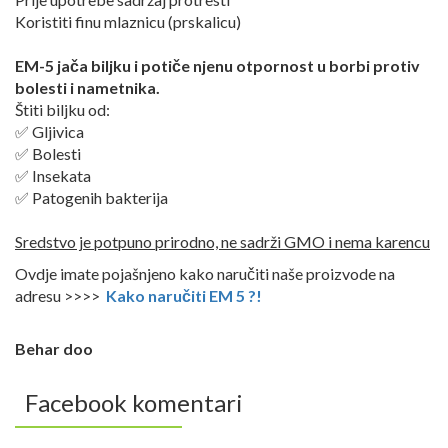
Koristiti finu mlaznicu (prskalicu)
EM-5 jača biljku i potiče njenu otpornost u borbi protiv
bolesti i nametnika.
Štiti biljku od:
✅ Gljivica
✅ Bolesti
✅ Insekata
✅ Patogenih bakterija
Sredstvo je potpuno prirodno, ne sadrži GMO i nema karencu
Ovdje imate pojašnjeno kako naručiti naše proizvode na
adresu >>>>
Kako naručiti EM 5 ?!
Behar doo
Facebook komentari