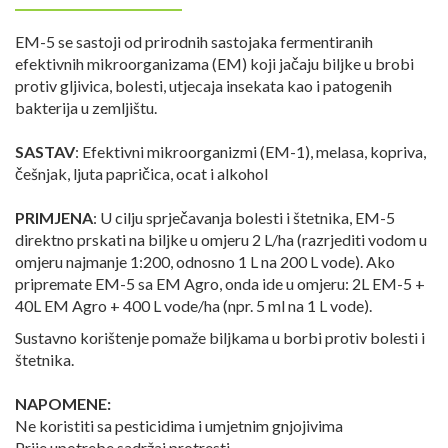
EM-5 se sastoji od prirodnih sastojaka fermentiranih
efektivnih mikroorganizama (EM) koji jačaju biljke u brobi
protiv gljivica, bolesti, utjecaja insekata kao i patogenih
bakterija u zemljištu.
SASTAV
: Efektivni mikroorganizmi (EM-1), melasa, kopriva,
češnjak, ljuta papričica, ocat i alkohol
PRIMJENA
: U cilju sprječavanja bolesti i štetnika, EM-5
direktno prskati na biljke u omjeru 2 L/ha (razrjediti vodom u
omjeru najmanje 1:200, odnosno 1 L na 200 L vode). Ako
pripremate EM-5 sa EM Agro, onda ide u omjeru: 2L EM-5 +
40L EM Agro + 400 L vode/ha (npr. 5 ml na 1 L vode).
Sustavno korištenje pomaže biljkama u borbi protiv bolesti i
štetnika.
NAPOMENE:
Ne koristiti sa pesticidima i umjetnim gnjojivima
Prije upotrebe sadržaj protresti