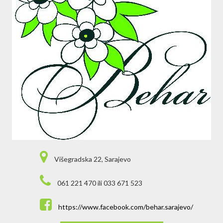
Višegradska 22, Sarajevo
061 221 470 ili 033 671 523
https://www.facebook.com/behar.sarajevo/