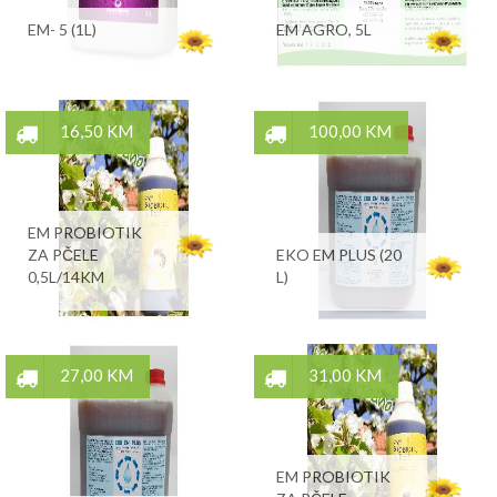
EM- 5 (1L)
EM AGRO, 5L
16,50 KM
100,00 KM
EM PROBIOTIK
ZA PČELE
EKO EM PLUS (20
0,5L/14KM
L)
27,00 KM
31,00 KM
EM PROBIOTIK