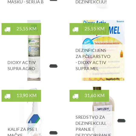
MASKU - SERIJA B
DEZINFEKCIJU!
25,55 KM
25,55 KM
DEZINFICIJENS
ZA PČELARSTVO
DIOXY ACTIV
- DIOXY ACTIV
SUPRA AGRO
SUPRA MEL
13,90 KM
31,60 KM
SREDSTVO ZA
DEZINFEKCIJU,
KALIF ZA PSE I
PRANJE I
MAČKE
DEZODORIRANJE