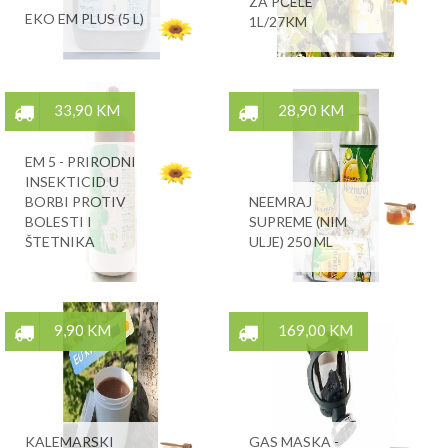
ZA PČELE
EKO EM PLUS (5 L)
1L/27KM
33,90 KM
28,90 KM
EM 5 - PRIRODNI
INSEKTICID U
BORBI PROTIV
NEEMRAJ
BOLESTI I
SUPREME (NIM
ŠTETNIKA
ULJE) 250 ML
9,90 KM
169,00 KM
KALEMARSKI
GAS MASKA -