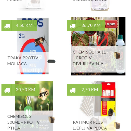
4,50 KM
36,70 KM
CHEMISOL HA 1L
TRAKA PROTIV
– PROTIV
MOLJACA
DIVLJIH SVINJA
30,50 KM
2,70 KM
CHEMISOL S
500ML – PROTIV
RATIMOR PLUS
PTICA
LJEPLJIVA PLOČA