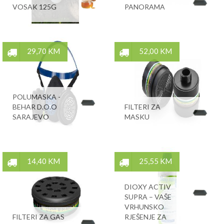
VOSAK 125G
PANORAMA
29,70 KM
52,00 KM
POLUMASKA -
BEHAR D.O.O
FILTERI ZA
SARAJEVO
MASKU
14,40 KM
25,55 KM
DIOXY ACTIV
SUPRA – VAŠE
VRHUNSKO
FILTERI ZA GAS
RJEŠENJE ZA