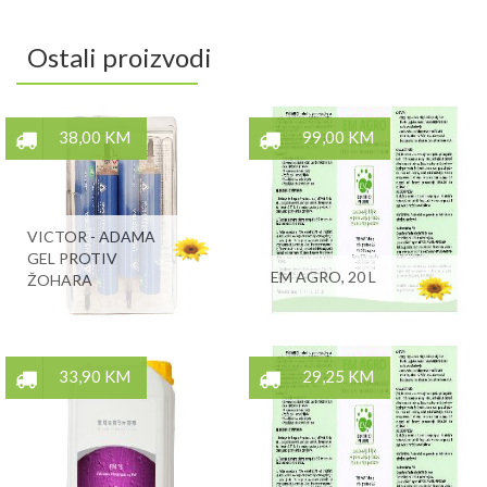
Ostali proizvodi
38,00 KM
99,00 KM
VICTOR - ADAMA
GEL PROTIV
EM AGRO, 20 L
ŽOHARA
33,90 KM
29,25 KM