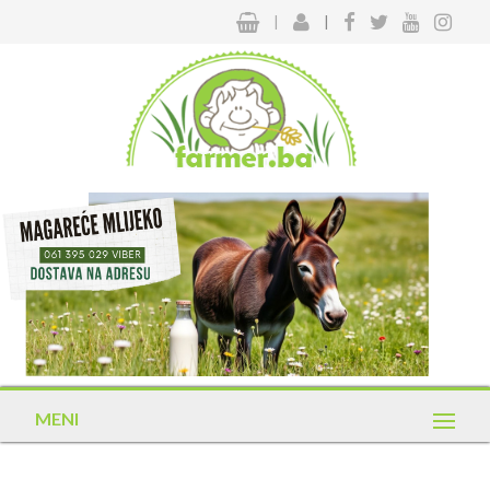
|
|
MENI