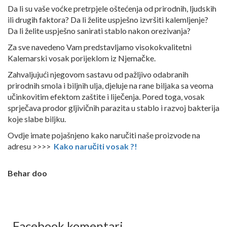
Da li su vaše voćke pretrpjele oštećenja od prirodnih, ljudskih
ili drugih faktora? Da li želite uspješno izvršiti kalemljenje?
Da li želite uspješno sanirati stablo nakon orezivanja?
Za sve navedeno Vam predstavljamo visokokvalitetni
Kalemarski vosak porijeklom iz Njemačke.
Zahvaljujući njegovom sastavu od pažljivo odabranih
prirodnih smola i biljnih ulja, djeluje na rane biljaka sa veoma
učinkovitim efektom zaštite i liječenja. Pored toga, vosak
sprječava prodor gljivičnih parazita u stablo i razvoj bakterija
koje slabe biljku.
Ovdje imate pojašnjeno kako naručiti naše proizvode na
adresu >>>>
Kako naručiti vosak ?!
Behar doo
Facebook komentari