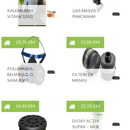
KALEMARSKI
GAS MASKA -
VOSAK 125G
PANORAMA
29,70 KM
52,00 KM
POLUMASKA -
BEHAR D.O.O
FILTERI ZA
SARAJEVO
MASKU
14,40 KM
25,55 KM
DIOXY ACTIV
SUPRA – VAŠE