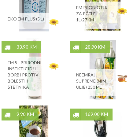
EM PROBIOTIK
ZA PČELE
EKO EM PLUS (5 L)
1L/27KM
33,90 KM
28,90 KM
EM 5 - PRIRODNI
INSEKTICID U
BORBI PROTIV
NEEMRAJ
BOLESTI I
SUPREME (NIM
ŠTETNIKA
ULJE) 250 ML
9,90 KM
169,00 KM