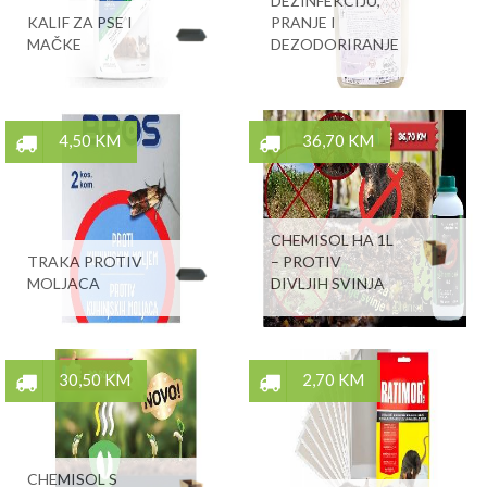
DEZINFEKCIJU,
KALIF ZA PSE I
PRANJE I
MAČKE
DEZODORIRANJE
4,50 KM
36,70 KM
CHEMISOL HA 1L
TRAKA PROTIV
– PROTIV
MOLJACA
DIVLJIH SVINJA
30,50 KM
2,70 KM
CHEMISOL S