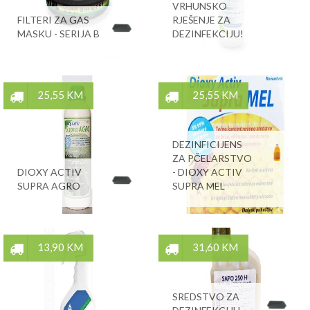
VRHUNSKO
FILTERI ZA GAS
RJEŠENJE ZA
MASKU - SERIJA B
DEZINFEKCIJU!
25,55 KM
25,55 KM
DEZINFICIJENS
ZA PČELARSTVO
DIOXY ACTIV
- DIOXY ACTIV
SUPRA AGRO
SUPRA MEL
13,90 KM
31,60 KM
SREDSTVO ZA