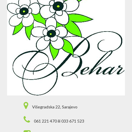
Višegradska 22, Sarajevo
061 221 470 ili 033 671 523