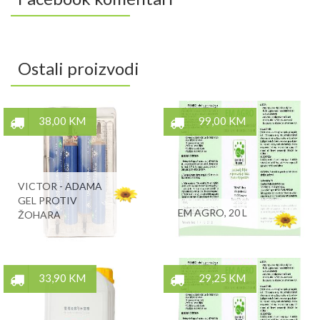
Ostali proizvodi
38,00 KM
99,00 KM
VICTOR - ADAMA
GEL PROTIV
EM AGRO, 20 L
ŽOHARA
33,90 KM
29,25 KM