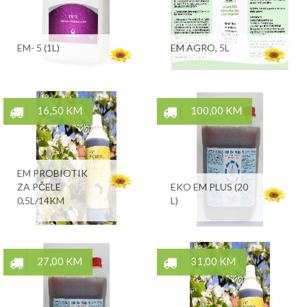
EM- 5 (1L)
EM AGRO, 5L
16,50 KM
100,00 KM
EM PROBIOTIK
ZA PČELE
EKO EM PLUS (20
0,5L/14KM
L)
27,00 KM
31,00 KM