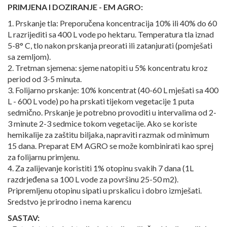
PRIMJENA I DOZIRANJE - EM AGRO:
1. Prskanje tla: Preporučena koncentracija 10% ili 40% do 60
L razrijediti sa 400 L vode po hektaru. Temperatura tla iznad
5-8° C, tlo nakon prskanja preorati ili zatanjurati (pomješati
sa zemljom).
2. Tretman sjemena: sjeme natopiti u 5% koncentratu kroz
period od 3-5 minuta.
3. Folijarno prskanje: 10% koncentrat (40-60 L mješati sa 400
L - 600 L vode) po ha prskati tijekom vegetacije 1 puta
sedmično. Prskanje je potrebno provoditi u intervalima od 2-
3 minute 2-3 sedmice tokom vegetacije. Ako se koriste
hemikalije za zaštitu biljaka, napraviti razmak od minimum
15 dana. Preparat EM AGRO se može kombinirati kao sprej
za folijarnu primjenu.
4. Za zalijevanje koristiti 1% otopinu svakih 7 dana (1L
razdrjeđena sa 100 L vode za površinu 25-50 m2).
Pripremljenu otopinu sipati u prskalicu i dobro izmješati.
Sredstvo je prirodno i nema karencu
SASTAV: