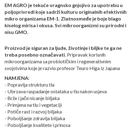
EM AGRO je tekuće oragnsko gnjojivo za upotrebu u
poljoprivredi koje sadrži kulturu originalnih efektivnih
mikro organizama EM-1. Zlatnosmeđe je boje blago
kiselog mirisa i okusa. Svi mikroorganizmi su prirodni i
nisu GMO.
Proizvod je siguran za ljude, životinje i biljke te ga ne
treba posebno označavati.
Pripravak korisnih
mikroorganizama sa probiotičkim i regenerativnim
svojstvima koje je razvio profesor Teuro Higa iz Japana
NAMJENA:
- Popravlja strukturu tla
- Ubrzava raspadanje ostataka u tlu nakon usjeva
- Brže i jače nicanje biljaka
- Primjena na tlu i vegetaciji
- Potiče rast i razvoj biljaka
- Poboljšanje zdravlja biljaka
- Poboljšanje kvalitete i prinosa