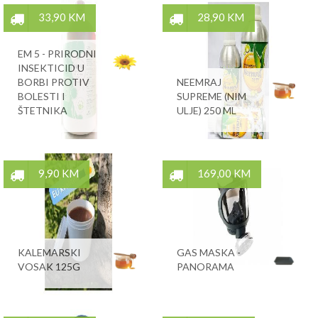
33,90 KM
28,90 KM
EM 5 - PRIRODNI
INSEKTICID U
BORBI PROTIV
NEEMRAJ
BOLESTI I
SUPREME (NIM
ŠTETNIKA
ULJE) 250 ML
9,90 KM
169,00 KM
KALEMARSKI
GAS MASKA -
VOSAK 125G
PANORAMA