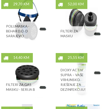
29,70 KM
52,00 KM
POLUMASKA -
BEHAR D.O.O
FILTERI ZA
SARAJEVO
MASKU
14,40 KM
25,55 KM
DIOXY ACTIV
SUPRA – VAŠE
VRHUNSKO
FILTERI ZA GAS
RJEŠENJE ZA
MASKU - SERIJA B
DEZINFEKCIJU!