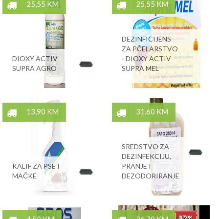
25,55 KM
25,55 KM
DEZINFICIJENS
ZA PČELARSTVO
DIOXY ACTIV
- DIOXY ACTIV
SUPRA AGRO
SUPRA MEL
13,90 KM
31,60 KM
SREDSTVO ZA
DEZINFEKCIJU,
KALIF ZA PSE I
PRANJE I
MAČKE
DEZODORIRANJE