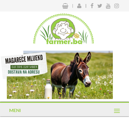
|
|
MENI