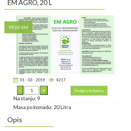
EM AGRO, 20 L
99,00 KM
01 - 03 - 2019
4217
Dodaj u košaricu
Na stanju: 9
Masa po komadu: 20 Litra
Opis