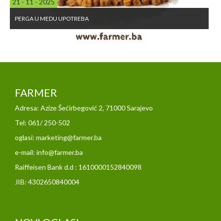
04 - 05 - 2026
DA LI JE HELIKO BAKTERIJA IZLJEČIVA?
FARMER
Adresa: Azize Šećirbegović 2, 71000 Sarajevo
Tel: 061/ 250-502
oglasi: marketing@farmer.ba
e-mail: info@farmer.ba
Raiffeisen Bank d.d : 1610000152840098
JIB: 4302650840004