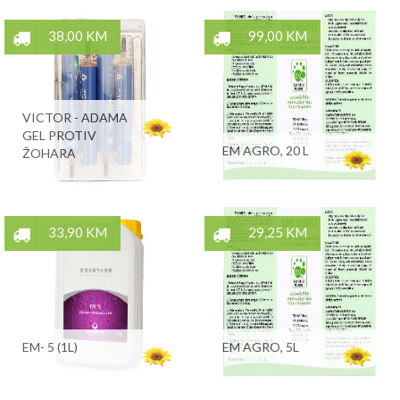
38,00 KM
99,00 KM
VICTOR - ADAMA
GEL PROTIV
EM AGRO, 20 L
ŽOHARA
33,90 KM
29,25 KM
EM- 5 (1L)
EM AGRO, 5L