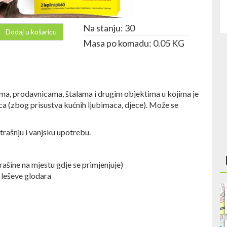
Na stanju: 30
Dodaj u košaricu
Masa po komadu: 0.05 KG
ma, prodavnicama, štalama i drugim objektima u kojima je
 (zbog prisustva kućnih ljubimaca, djece). Može se
rašnju i vanjsku upotrebu.
ašine na mjestu gdje se primjenjuje)
 leševe glodara