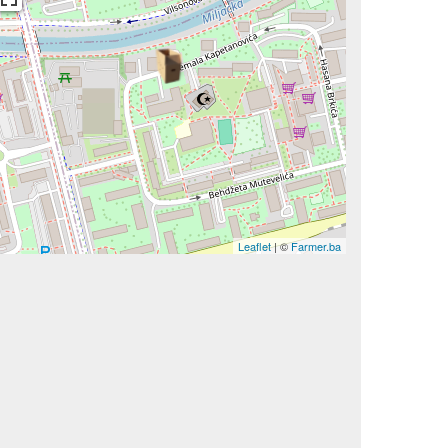
Leaflet
| ©
Farmer.ba