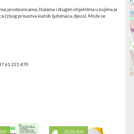
ma, prodavnicama, štalama i drugim objektima u kojima je
 (zbog prisustva kućnih ljubimaca, djece). Može se
387 61 221 470
 KM
33,90 KM