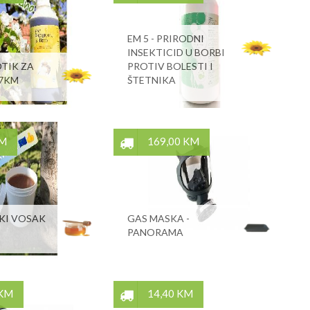
EM 5 - PRIRODNI
INSEKTICID U BORBI
TIK ZA
PROTIV BOLESTI I
27KM
ŠTETNIKA
KM
169,00 KM
KI VOSAK
GAS MASKA -
PANORAMA
 KM
14,40 KM