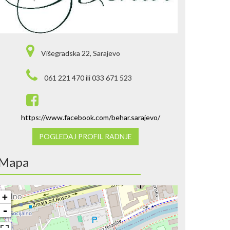
Višegradska 22, Sarajevo
061 221 470 ili 033 671 523
https://www.facebook.com/behar.sarajevo/
POGLEDAJ PROFIL RADNJE
Mapa
+
-