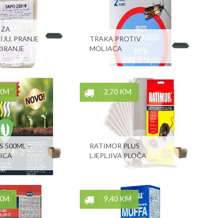
 ZA
IJU, PRANJE
TRAKA PROTIV
IRANJE
MOLJACA
 KM
2,70 KM
S 500ML –
RATIMOR PLUS
ICA
LJEPLJIVA PLOČA
 KM
9,40 KM