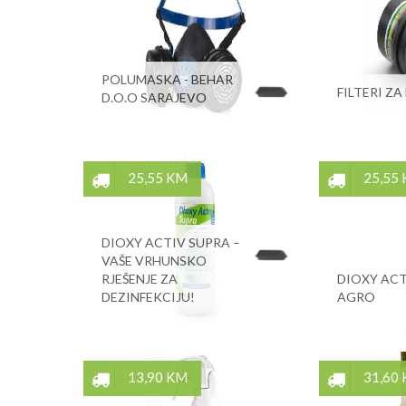
POLUMASKA - BEHAR
FILTERI Z
D.O.O SARAJEVO
25,55 KM
25,55
DIOXY ACTIV SUPRA –
VAŠE VRHUNSKO
RJEŠENJE ZA
DIOXY ACT
DEZINFEKCIJU!
AGRO
13,90 KM
31,60