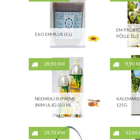
EM PROBIO
EKO EM PLUS (5 L)
PČELE 1L/
28,90 KM
9,90 
NEEMRAJ SUPREME
KALEMARS
(NIM ULJE) 250 ML
125G
29,70 KM
52,00