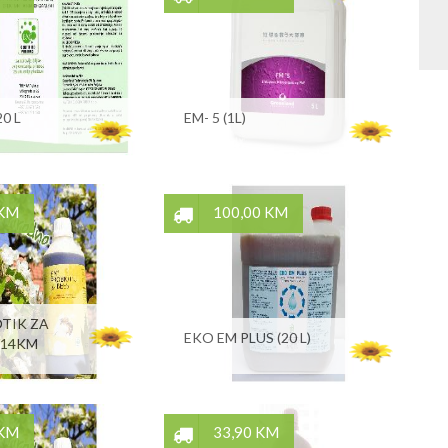
0 L
EM- 5 (1L)
 KM
100,00 KM
TIK ZA
EKO EM PLUS (20 L)
/14KM
 KM
33,90 KM