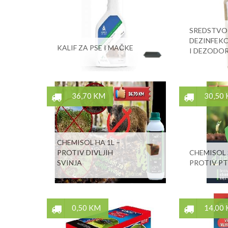
SREDSTVO
DEZINFEKC
KALIF ZA PSE I MAČKE
I DEZODOR
36,70 KM
30,50
CHEMISOL HA 1L –
PROTIV DIVLJIH
CHEMISOL 
SVINJA
PROTIV PT
0,50 KM
14,00