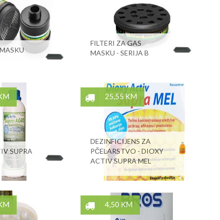
FILTERI ZA GAS
A MASKU
MASKU - SERIJA B
 KM
25,55 KM
DEZINFICIJENS ZA
IV SUPRA
PČELARSTVO - DIOXY
ACTIV SUPRA MEL
 KM
4,50 KM