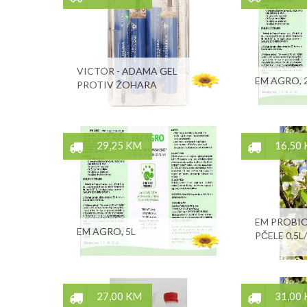
VICTOR - ADAMA GEL
EM AGRO, 2
PROTIV ŽOHARA
29,25 KM
16,50
EM PROBIO
EM AGRO, 5L
PČELE 0,5L
27,00 KM
31,00