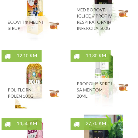
MED BOROVE
IGLICE // PROTIV
ECOVIT® MEDNI
RESPIRATORNIH
SIRUP
INFEKCIJA 500G
12,10 KM
13,30 KM
PROPOLIS SPREJ
POLIFLORNI
SA MENTOM
POLEN 100G
20ML
14,50 KM
27,70 KM