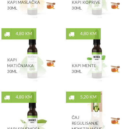
KAPI MASLAČKA
KAPI KOPRIVE
30ML
30ML
4,80 KM
4,80 KM
KAPI
MATIČNJAKA
KAPI MENTE
30ML
30ML
4,80 KM
5,20 KM
ČAJ
REGULISANJE
KAPI SRIJEMOŠA
MENSTRUACIJE