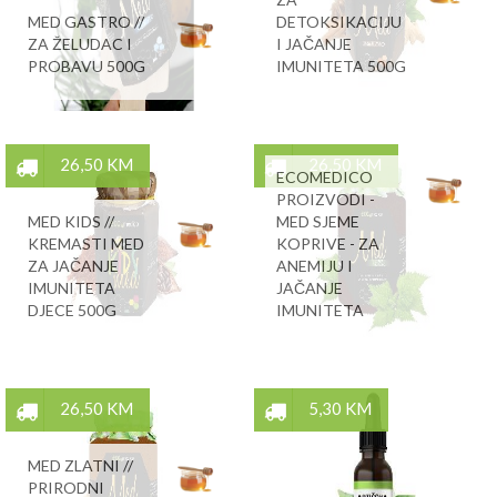
MED GASTRO //
DETOKSIKACIJU
ZA ŽELUDAC I
I JAČANJE
PROBAVU 500G
IMUNITETA 500G
26,50 KM
26,50 KM
ECOMEDICO
PROIZVODI -
MED KIDS //
MED SJEME
KREMASTI MED
KOPRIVE - ZA
ZA JAČANJE
ANEMIJU I
IMUNITETA
JAČANJE
DJECE 500G
IMUNITETA
26,50 KM
5,30 KM
MED ZLATNI //
PRIRODNI