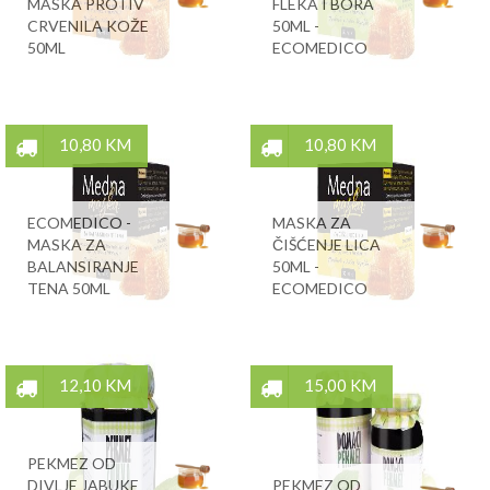
MASKA PROTIV
FLEKA I BORA
CRVENILA KOŽE
50ML -
50ML
ECOMEDICO
10,80 KM
10,80 KM
ECOMEDICO -
MASKA ZA
MASKA ZA
ČIŠĆENJE LICA
BALANSIRANJE
50ML -
TENA 50ML
ECOMEDICO
12,10 KM
15,00 KM
PEKMEZ OD
DIVLJE JABUKE
PEKMEZ OD