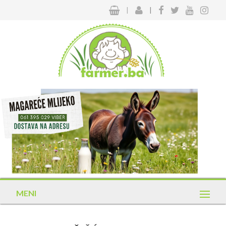
|
|
MENI