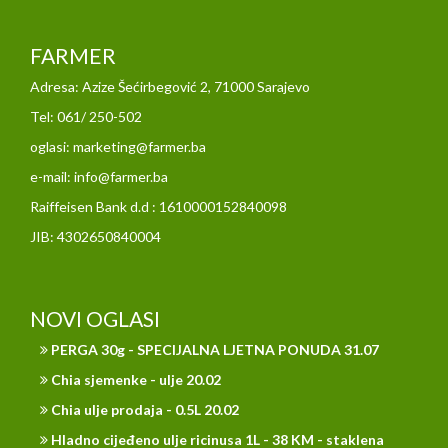
FARMER
Adresa: Azize Šećirbegović 2, 71000 Sarajevo
Tel: 061/ 250-502
oglasi: marketing@farmer.ba
e-mail: info@farmer.ba
Raiffeisen Bank d.d : 1610000152840098
JIB: 4302650840004
NOVI OGLASI
PERGA 30g - SPECIJALNA LJETNA PONUDA 31.07
Chia sjemenke - ulje 20.02
Chia ulje prodaja - 0.5L 20.02
Hladno cijeđeno ulje ricinusa 1L - 38 KM - staklena