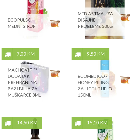
MED ASTMA - ZA
ECOPULS®
DISAJNE
MEDNI SIRUP
PROBLEME 500G
7,00 KM
9,50 KM
MACHOVIT ™ -
DODATAK
ECOMEDICO -
PREHRANI NA
HONEY PILING
BAZI BILJA ZA
ZA LICE I TIJELO
MUŠKARCE 8ML
150ML
14,50 KM
15,10 KM