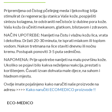
Pripremljena od čistog pčelinjeg meda i ljekovitog bilja
stimulirat će regeneraciju stanica Vaše kože, pospješiti
sintezu kolagena, te odstraniti nečistoće iz dubine pora kože.
Vašu kožu će učiniti mekanom, glatkom, blistavom i zdravom.
NAČIN UPOTREBE: Nanijeti na čistu i vlažnu kožu lica, vrata
i dekoltea. Držati 20-30 minuta, te isprati mlakom ili toplom
vodom. Nakon tretmana na lice staviti dnevnu ili noćnu
kremu. Postupak ponoviti 3-5 puta sedmično.
NAPOMENA: Prije upotrebe nanijeti na malu površinu kože.
Ukoliko se pojavi bilo kakva neželjena reakcija, prestati s
korištenjem. Čuvati izvan dohvata male djece, na suhom i
hladnom mjestu.
Ovdje imate pojašnjeno kako naručiti naše proizvode na
adresu >>>>
Kako naručiti ECOMEDICO proizvode !!
ECO-MEDICO