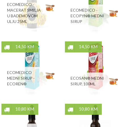
ECOMEDICO -
MACERAT SMILJA
ECOMEDICO -
U BADEMOVOM
ECOPYN® MEDNI
ULJU 25ML
SIRUP
14,50 KM
14,50 KM
ECOMEDICO
MEDNI SIRUP -
ECOSAN® MEDNI
ECOREN®
SIRUP, 100ML
10,80 KM
10,80 KM