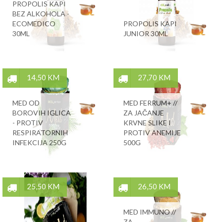
PROPOLIS KAPI
BEZ ALKOHOLA -
ECOMEDICO
PROPOLIS KAPI
30ML
JUNIOR 30ML
14,50 KM
27,70 KM
MED OD
MED FERRUM+ //
BOROVIH IGLICA
ZA JAČANJE
- PROTIV
KRVNE SLIKE I
RESPIRATORNIH
PROTIV ANEMIJE
INFEKCIJA 250G
500G
25,50 KM
26,50 KM
MED IMMUNO //
ZA