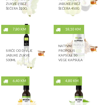
ZUKVE // BEZ
JABUKE // BEZ
ŠEĆERA 210G
ŠEĆERA 450G
7,80 KM
18,10 KM
NATIVNI
SIRĆE OD DIVLJE
PROPOLIS
JABUKE ZUKVE
KAPSULE 30
500ML
VEGE KAPSULA
6,40 KM
4,80 KM