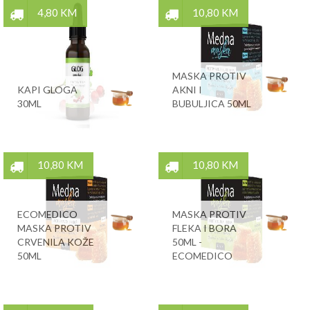
4,80 KM
10,80 KM
MASKA PROTIV
KAPI GLOGA
AKNI I
30ML
BUBULJICA 50ML
10,80 KM
10,80 KM
ECOMEDICO
MASKA PROTIV
MASKA PROTIV
FLEKA I BORA
CRVENILA KOŽE
50ML -
50ML
ECOMEDICO