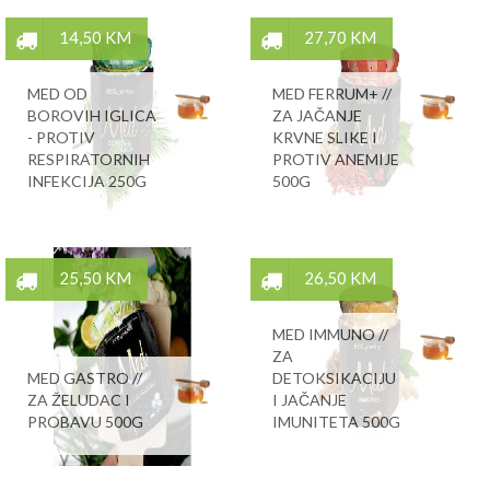
14,50 KM
27,70 KM
MED OD
MED FERRUM+ //
BOROVIH IGLICA
ZA JAČANJE
- PROTIV
KRVNE SLIKE I
RESPIRATORNIH
PROTIV ANEMIJE
INFEKCIJA 250G
500G
25,50 KM
26,50 KM
MED IMMUNO //
ZA
MED GASTRO //
DETOKSIKACIJU
ZA ŽELUDAC I
I JAČANJE
PROBAVU 500G
IMUNITETA 500G