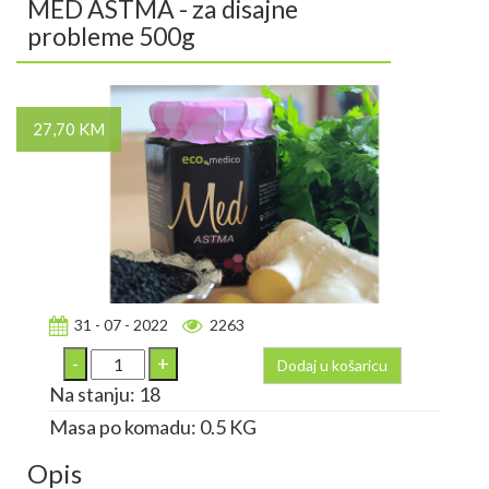
MED ASTMA - za disajne
probleme 500g
27,70 KM
31 - 07 - 2022
2263
Dodaj u košaricu
Na stanju: 18
Masa po komadu: 0.5 KG
Opis