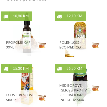
10,80 KM
12,10 KM
PROPOLIS KAPI,
POLEN 100G -
30ML
ECO MEDICO
15,30 KM
26,50 KM
MED BOROVE
IGLICE // PROTIV
ECOVIT® MEDNI
RESPIRATORNIH
SIRUP
INFEKCIJA 500G