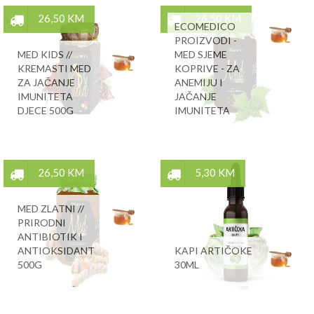
26,50 KM
26,50 KM
ECOMEDICO
PROIZVODI -
MED KIDS //
MED SJEME
KREMASTI MED
KOPRIVE - ZA
ZA JAČANJE
ANEMIJU I
IMUNITETA
JAČANJE
DJECE 500G
IMUNITETA
26,50 KM
5,30 KM
MED ZLATNI //
PRIRODNI
ANTIBIOTIK I
ANTIOKSIDANT
KAPI ARTIČOKE
500G
30ML