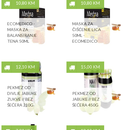
10,80 KM
10,80 KM
ECOMEDICO -
MASKA ZA
MASKA ZA
ČIŠĆENJE LICA
BALANSIRANJE
50ML -
TENA 50ML
ECOMEDICO
12,10 KM
15,00 KM
PEKMEZ OD
DIVLJE JABUKE
PEKMEZ OD
ZUKVE // BEZ
JABUKE // BEZ
ŠEĆERA 210G
ŠEĆERA 450G