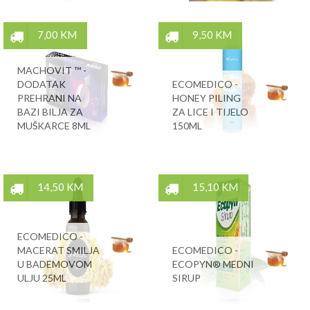
7,00 KM
9,50 KM
MACHOVIT ™ -
DODATAK
ECOMEDICO -
PREHRANI NA
HONEY PILING
BAZI BILJA ZA
ZA LICE I TIJELO
MUŠKARCE 8ML
150ML
14,50 KM
15,10 KM
ECOMEDICO -
MACERAT SMILJA
ECOMEDICO -
U BADEMOVOM
ECOPYN® MEDNI
ULJU 25ML
SIRUP