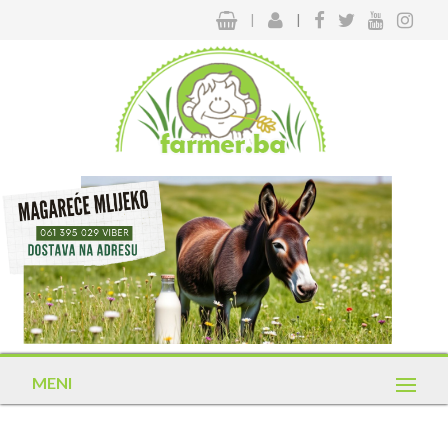
|
|
MENI