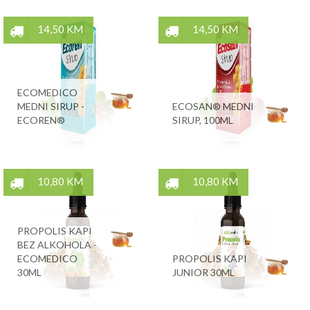
14,50 KM
14,50 KM
ECOMEDICO
MEDNI SIRUP -
ECOSAN® MEDNI
ECOREN®
SIRUP, 100ML
10,80 KM
10,80 KM
PROPOLIS KAPI
BEZ ALKOHOLA -
ECOMEDICO
PROPOLIS KAPI
30ML
JUNIOR 30ML