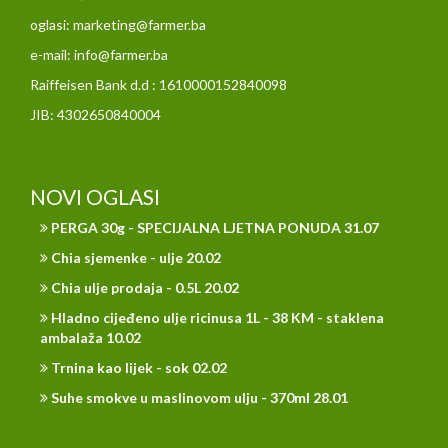
oglasi: marketing@farmer.ba
e-mail: info@farmer.ba
Raiffeisen Bank d.d : 1610000152840098
JIB: 4302650840004
NOVI OGLASI
PERGA 30g - SPECIJALNA LJETNA PONUDA 31.07
Chia sjemenke - ulje 20.02
Chia ulje prodaja - 0.5L 20.02
Hladno cijeđeno ulje ricinusa 1L - 38 KM - staklena
ambalaža 10.02
Trnina kao lijek - sok 02.02
Suhe smokve u maslinovom ulju - 370ml 28.01