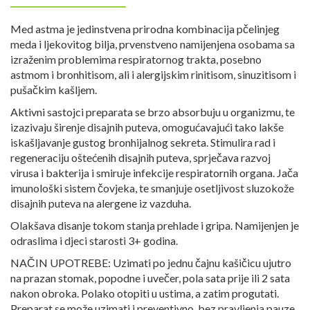
Med astma je jedinstvena prirodna kombinacija pčelinjeg
meda i ljekovitog bilja, prvenstveno namijenjena osobama sa
izraženim problemima respiratornog trakta, posebno
astmom i bronhitisom, ali i alergijskim rinitisom, sinuzitisom i
pušačkim kašljem.
Aktivni sastojci preparata se brzo absorbuju u organizmu, te
izazivaju širenje disajnih puteva, omogućavajući tako lakše
iskašljavanje gustog bronhijalnog sekreta. Stimulira rad i
regeneraciju oštećenih disajnih puteva, sprječava razvoj
virusa i bakterija i smiruje infekcije respiratornih organa. Jača
imunološki sistem čovjeka, te smanjuje osetljivost sluzokože
disajnih puteva na alergene iz vazduha.
Olakšava disanje tokom stanja prehlade i gripa. Namijenjen je
odraslima i djeci starosti 3+ godina.
NAČIN UPOTREBE: Uzimati po jednu čajnu kašičicu ujutro
na prazan stomak, popodne i uvečer, pola sata prije ili 2 sata
nakon obroka. Polako otopiti u ustima, a zatim progutati.
Preparat se može uzimati i preventivno, bez pravljenja pauze.