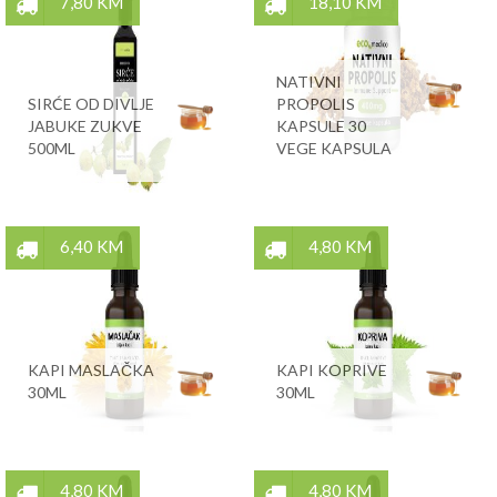
7,80 KM
18,10 KM
NATIVNI
SIRĆE OD DIVLJE
PROPOLIS
JABUKE ZUKVE
KAPSULE 30
500ML
VEGE KAPSULA
6,40 KM
4,80 KM
KAPI MASLAČKA
KAPI KOPRIVE
30ML
30ML
4,80 KM
4,80 KM