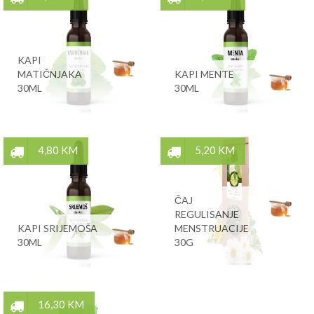
KAPI
MATIČNJAKA
KAPI MENTE
30ML
30ML
4,80 KM
5,20 KM
ČAJ
REGULISANJE
KAPI SRIJEMOŠA
MENSTRUACIJE
30ML
30G
16,30 KM