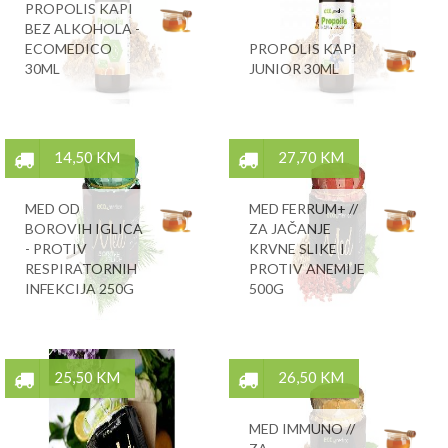
PROPOLIS KAPI
BEZ ALKOHOLA -
ECOMEDICO
PROPOLIS KAPI
30ML
JUNIOR 30ML
14,50 KM
27,70 KM
MED OD
MED FERRUM+ //
BOROVIH IGLICA
ZA JAČANJE
- PROTIV
KRVNE SLIKE I
RESPIRATORNIH
PROTIV ANEMIJE
INFEKCIJA 250G
500G
25,50 KM
26,50 KM
MED IMMUNO //