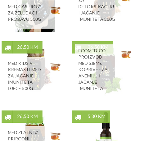
ZA
MED GASTRO //
DETOKSIKACIJU
ZA ŽELUDAC I
I JAČANJE
PROBAVU 500G
IMUNITETA 500G
26,50 KM
26,50 KM
ECOMEDICO
PROIZVODI -
MED KIDS //
MED SJEME
KREMASTI MED
KOPRIVE - ZA
ZA JAČANJE
ANEMIJU I
IMUNITETA
JAČANJE
DJECE 500G
IMUNITETA
26,50 KM
5,30 KM
MED ZLATNI //
PRIRODNI