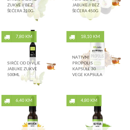
ZUKVE // BEZ
JABUKE // BEZ
ŠEĆERA 210G
ŠEĆERA 450G
7,80 KM
18,10 KM
NATIVNI
SIRĆE OD DIVLJE
PROPOLIS
JABUKE ZUKVE
KAPSULE 30
500ML
VEGE KAPSULA
6,40 KM
4,80 KM