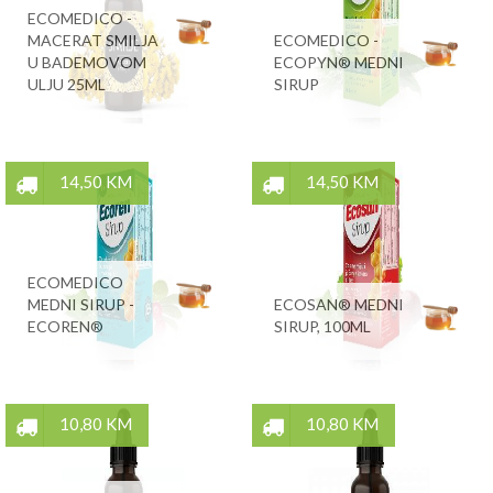
ECOMEDICO -
MACERAT SMILJA
ECOMEDICO -
U BADEMOVOM
ECOPYN® MEDNI
ULJU 25ML
SIRUP
14,50 KM
14,50 KM
ECOMEDICO
MEDNI SIRUP -
ECOSAN® MEDNI
ECOREN®
SIRUP, 100ML
10,80 KM
10,80 KM