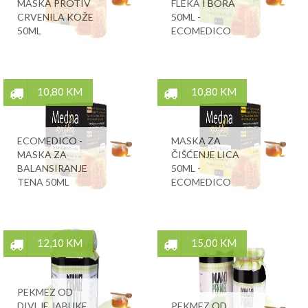
MASKA PROTIV
FLEKA I BORA
CRVENILA KOŽE
50ML -
50ML
ECOMEDICO
10,80 KM
10,80 KM
ECOMEDICO -
MASKA ZA
MASKA ZA
ČIŠĆENJE LICA
BALANSIRANJE
50ML -
TENA 50ML
ECOMEDICO
12,10 KM
15,00 KM
PEKMEZ OD
DIVLJE JABUKE
PEKMEZ OD