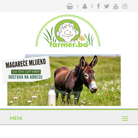
|
|
MENI