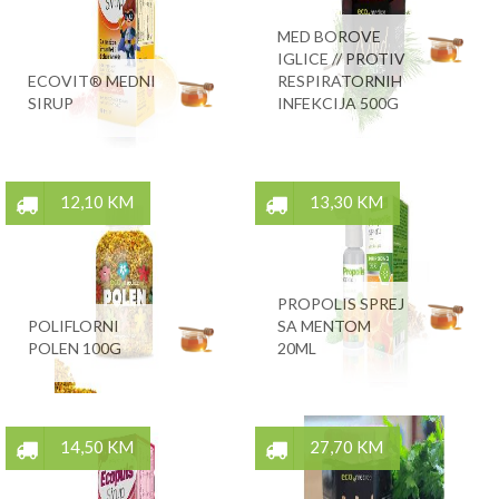
MED BOROVE
IGLICE // PROTIV
ECOVIT® MEDNI
RESPIRATORNIH
SIRUP
INFEKCIJA 500G
12,10 KM
13,30 KM
PROPOLIS SPREJ
POLIFLORNI
SA MENTOM
POLEN 100G
20ML
14,50 KM
27,70 KM