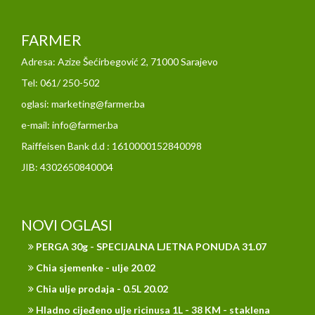
FARMER
Adresa: Azize Šećirbegović 2, 71000 Sarajevo
Tel: 061/ 250-502
oglasi: marketing@farmer.ba
e-mail: info@farmer.ba
Raiffeisen Bank d.d : 1610000152840098
JIB: 4302650840004
NOVI OGLASI
PERGA 30g - SPECIJALNA LJETNA PONUDA 31.07
Chia sjemenke - ulje 20.02
Chia ulje prodaja - 0.5L 20.02
Hladno cijeđeno ulje ricinusa 1L - 38 KM - staklena