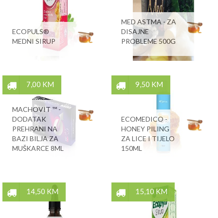
MED ASTMA - ZA
ECOPULS®
DISAJNE
MEDNI SIRUP
PROBLEME 500G
7,00 KM
9,50 KM
MACHOVIT ™ -
DODATAK
ECOMEDICO -
PREHRANI NA
HONEY PILING
BAZI BILJA ZA
ZA LICE I TIJELO
MUŠKARCE 8ML
150ML
14,50 KM
15,10 KM