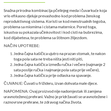
Snažna prirodna kombinacija pčelinjeg meda i čuvarkuće koja
vrlo efikasno djeluje prevashodno kod problema ženskog
reproduktivnog sistema. Koristi se kod menstrualnih tegoba,
problema sa miomima i cistama maternice. Pored toga,
iskustva su pokazala učinkovitost i kod cisti na bubrezima,
kod dijabetesa, te problema sa štitnom žlijezdom.
NAČIN UPOTREBE:
Jedna čajna kašičica ujutro na prazan stomak, te nakon
toga pola sata ne treba ništa jesti niti piti,
Jedna čajna kašičica između ručka i večere (najmanje 2
sata poslije ručka i najmanje pola sata prije večere),
Jedna čajna kašičica prije odlaska na spavanje.
ČUVANJE:
Čuvati u frižideru, izvan dohvata male djece.
NAPOMENA:
Ovaj proizvod nije nadomjestak ili zamjena
uravnoteženoj prehrani. Važno je pridržavati se uravnotežene i
raznovrsne prehrane, te zdravog načina života.