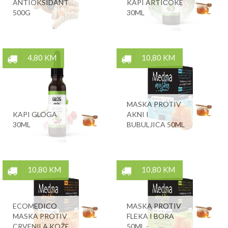
ANTIOKSIDANT
KAPI ARTIČOKE
500G
30ML
4,80 KM
10,80 KM
MASKA PROTIV
KAPI GLOGA
AKNI I
30ML
BUBULJICA 50ML
10,80 KM
10,80 KM
ECOMEDICO
MASKA PROTIV
MASKA PROTIV
FLEKA I BORA
CRVENILA KOŽE
50ML -