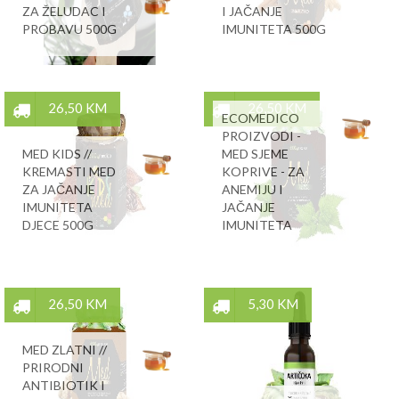
ZA ŽELUDAC I
I JAČANJE
PROBAVU 500G
IMUNITETA 500G
26,50 KM
26,50 KM
ECOMEDICO
PROIZVODI -
MED KIDS //
MED SJEME
KREMASTI MED
KOPRIVE - ZA
ZA JAČANJE
ANEMIJU I
IMUNITETA
JAČANJE
DJECE 500G
IMUNITETA
26,50 KM
5,30 KM
MED ZLATNI //
PRIRODNI
ANTIBIOTIK I