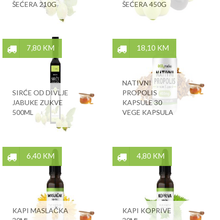
ŠEĆERA 210G
ŠEĆERA 450G
7,80 KM
18,10 KM
NATIVNI
SIRĆE OD DIVLJE
PROPOLIS
JABUKE ZUKVE
KAPSULE 30
500ML
VEGE KAPSULA
6,40 KM
4,80 KM
KAPI MASLAČKA
KAPI KOPRIVE