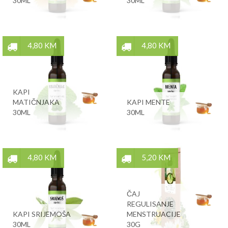
30ML
30ML
4,80 KM
4,80 KM
KAPI
MATIČNJAKA
KAPI MENTE
30ML
30ML
4,80 KM
5,20 KM
ČAJ
REGULISANJE
KAPI SRIJEMOŠA
MENSTRUACIJE
30ML
30G