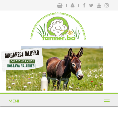
|
|
MENI