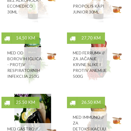
BEZ ALKOHOLA -
ECOMEDICO
PROPOLIS KAPI
30ML
JUNIOR 30ML
14,50 KM
27,70 KM
MED OD
MED FERRUM+ //
BOROVIH IGLICA
ZA JAČANJE
- PROTIV
KRVNE SLIKE I
RESPIRATORNIH
PROTIV ANEMIJE
INFEKCIJA 250G
500G
25,50 KM
26,50 KM
MED IMMUNO //
ZA
MED GASTRO //
DETOKSIKACIJU