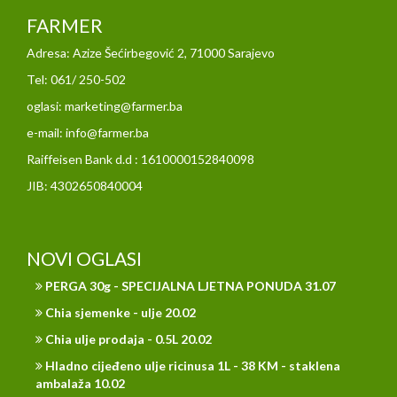
FARMER
Adresa: Azize Šećirbegović 2, 71000 Sarajevo
Tel: 061/ 250-502
oglasi: marketing@farmer.ba
e-mail: info@farmer.ba
Raiffeisen Bank d.d : 1610000152840098
JIB: 4302650840004
NOVI OGLASI
PERGA 30g - SPECIJALNA LJETNA PONUDA 31.07
Chia sjemenke - ulje 20.02
Chia ulje prodaja - 0.5L 20.02
Hladno cijeđeno ulje ricinusa 1L - 38 KM - staklena
ambalaža 10.02