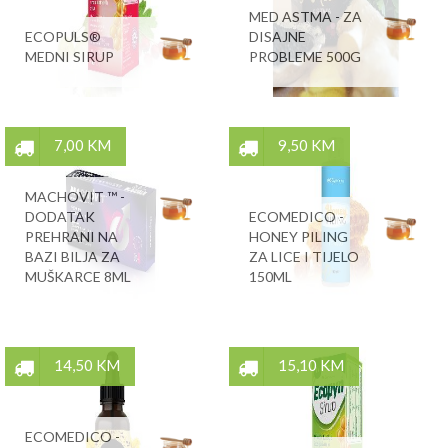
MED ASTMA - ZA
ECOPULS®
DISAJNE
MEDNI SIRUP
PROBLEME 500G
7,00 KM
9,50 KM
MACHOVIT ™ -
DODATAK
ECOMEDICO -
PREHRANI NA
HONEY PILING
BAZI BILJA ZA
ZA LICE I TIJELO
MUŠKARCE 8ML
150ML
14,50 KM
15,10 KM
ECOMEDICO -