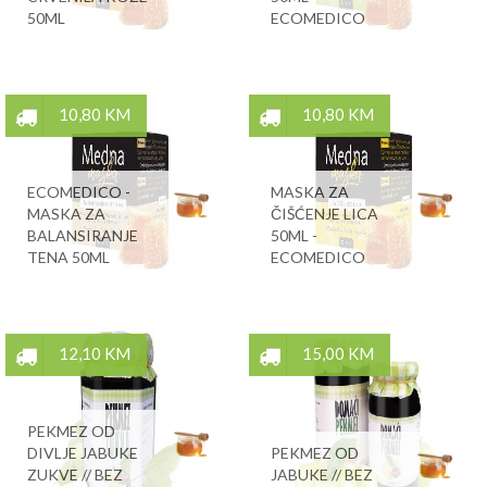
50ML
ECOMEDICO
10,80 KM
10,80 KM
ECOMEDICO -
MASKA ZA
MASKA ZA
ČIŠĆENJE LICA
BALANSIRANJE
50ML -
TENA 50ML
ECOMEDICO
12,10 KM
15,00 KM
PEKMEZ OD
DIVLJE JABUKE
PEKMEZ OD
ZUKVE // BEZ
JABUKE // BEZ