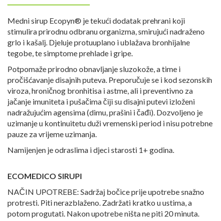
Medni sirup Ecopyn® je tekući dodatak prehrani koji
stimulira prirodnu odbranu organizma, smirujući nadraženo
grlo i kašalj. Djeluje protuuplano i ublažava bronhijalne
tegobe, te simptome prehlade i gripe.
Potpomaže prirodno obnavljanje sluzokože, a time i
pročišćavanje disajnih puteva. Preporučuje se i kod sezonskih
viroza, hroničnog bronhitisa i astme, ali i preventivno za
jačanje imuniteta i pušačima čiji su disajni putevi izloženi
nadražujućim agensima (dimu, prašini i čađi). Dozvoljeno je
uzimanje u kontinuitetu duži vremenski period i nisu potrebne
pauze za vrijeme uzimanja.
Namijenjen je odraslima i djeci starosti 1+ godina.
ECOMEDICO SIRUPI
NAČIN UPOTREBE: Sadržaj bočice prije upotrebe snažno
protresti. Piti nerazblaženo. Zadržati kratko u ustima, a
potom progutati. Nakon upotrebe ništa ne piti 20 minuta.