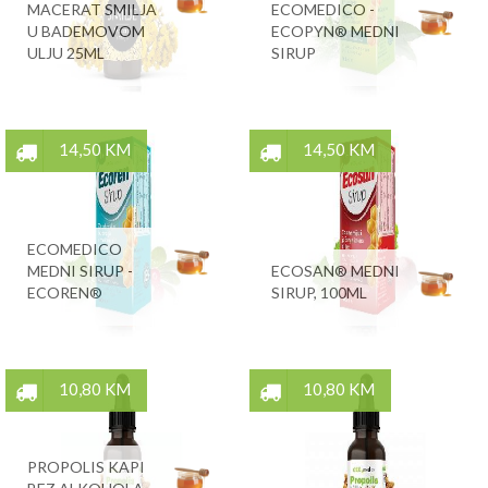
MACERAT SMILJA
ECOMEDICO -
U BADEMOVOM
ECOPYN® MEDNI
ULJU 25ML
SIRUP
14,50 KM
14,50 KM
ECOMEDICO
MEDNI SIRUP -
ECOSAN® MEDNI
ECOREN®
SIRUP, 100ML
10,80 KM
10,80 KM
PROPOLIS KAPI