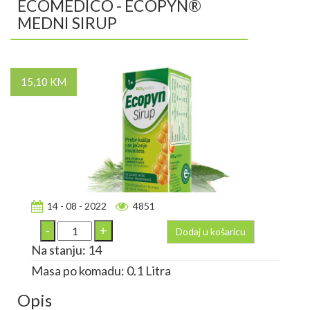
ECOMEDICO - ECOPYN®
MEDNI SIRUP
15,10 KM
14 - 08 - 2022
4851
Dodaj u košaricu
Na stanju: 14
Masa po komadu: 0.1 Litra
Opis