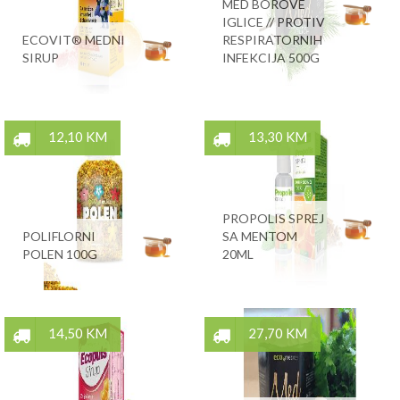
MED BOROVE
IGLICE // PROTIV
ECOVIT® MEDNI
RESPIRATORNIH
SIRUP
INFEKCIJA 500G
12,10 KM
13,30 KM
PROPOLIS SPREJ
POLIFLORNI
SA MENTOM
POLEN 100G
20ML
14,50 KM
27,70 KM