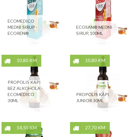
ECOMEDICO
MEDNI SIRUP -
ECOSAN® MEDNI
ECOREN®
SIRUP, 100ML
10,80 KM
10,80 KM
PROPOLIS KAPI
BEZ ALKOHOLA -
ECOMEDICO
PROPOLIS KAPI
30ML
JUNIOR 30ML
14,50 KM
27,70 KM