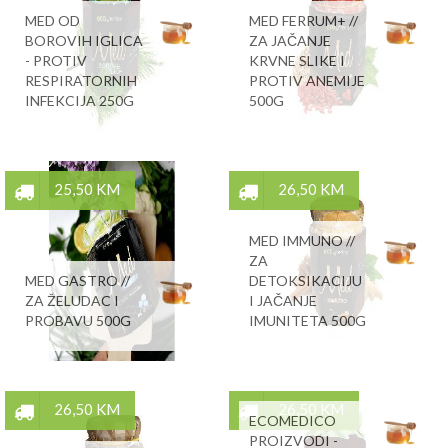
MED OD
MED FERRUM+ //
BOROVIH IGLICA
ZA JAČANJE
- PROTIV
KRVNE SLIKE I
RESPIRATORNIH
PROTIV ANEMIJE
INFEKCIJA 250G
500G
25,50 KM
26,50 KM
MED IMMUNO //
ZA
MED GASTRO //
DETOKSIKACIJU
ZA ŽELUDAC I
I JAČANJE
PROBAVU 500G
IMUNITETA 500G
26,50 KM
26,50 KM
ECOMEDICO
PROIZVODI -