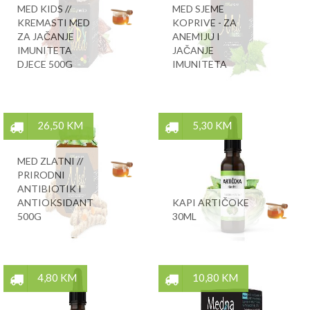
MED KIDS //
MED SJEME
KREMASTI MED
KOPRIVE - ZA
ZA JAČANJE
ANEMIJU I
IMUNITETA
JAČANJE
DJECE 500G
IMUNITETA
26,50 KM
5,30 KM
MED ZLATNI //
PRIRODNI
ANTIBIOTIK I
ANTIOKSIDANT
KAPI ARTIČOKE
500G
30ML
4,80 KM
10,80 KM