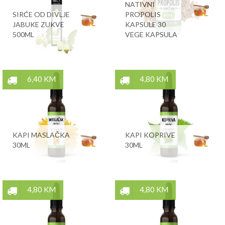
NATIVNI
SIRĆE OD DIVLJE
PROPOLIS
JABUKE ZUKVE
KAPSULE 30
500ML
VEGE KAPSULA
6,40 KM
4,80 KM
KAPI MASLAČKA
KAPI KOPRIVE
30ML
30ML
4,80 KM
4,80 KM