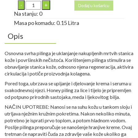
Dodaj u košaricu
Na stanju: 0
Masa po komadu: 0.15 Litra
Opis
Osnovna svrha pilinga je uklanjanje nakupljenih mrtvih stanica
kože i površinskih nečistoća. Korištenjem pilinga stimulira se
obnavljanje stanica kože, odnosno njena regeneracija, aktivira
cirkulacija i potiče proizvodnja kolagena.
Pored toga, ubrzava se upijanje i djelovanje krema i seruma u
svakodnevnoj njezi. Honey piling za lice i tijelo je pripremljen
od potpuno prirodnih sastojaka, meda i ljekovitog bilja.
NAČIN UPOTREBE: Nanosi se na suhu kožu u tankom sloju i
utrljava nježnim kružnim pokretima. Nakon nekoliko minuta,
potrebno je isprati prvo toplom, a potom hladnom vodom.
Poslije pilinga preporučuje se nanošenje hranjive kreme. Ovaj
tretman će napraviti čuda za zdravlje vaše kože ukoliko ga