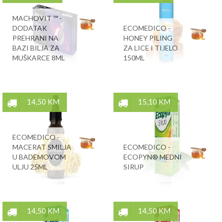
MACHOVIT ™ -
DODATAK
ECOMEDICO -
PREHRANI NA
HONEY PILING
BAZI BILJA ZA
ZA LICE I TIJELO
MUŠKARCE 8ML
150ML
14,50 KM
15,10 KM
ECOMEDICO -
MACERAT SMILJA
ECOMEDICO -
U BADEMOVOM
ECOPYN® MEDNI
ULJU 25ML
SIRUP
14,50 KM
14,50 KM