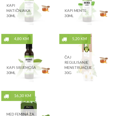
KAPI
MATIČNJAKA
KAPI MENTE
30ML
30ML
4,80 KM
5,20 KM
ČAJ
REGULISANJE
KAPI SRIJEMOŠA
MENSTRUACIJE
30ML
30G
16,30 KM
MED FEMINA ZA