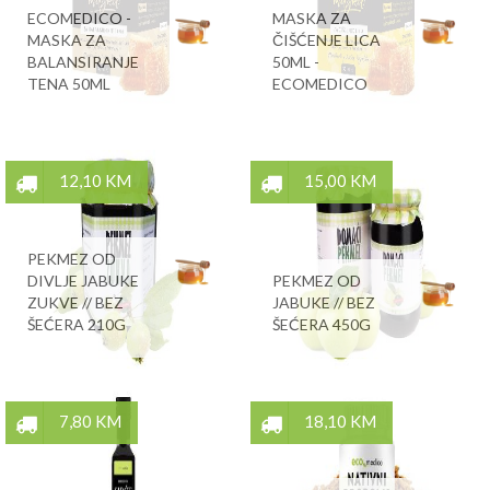
ECOMEDICO -
MASKA ZA
MASKA ZA
ČIŠĆENJE LICA
BALANSIRANJE
50ML -
TENA 50ML
ECOMEDICO
12,10 KM
15,00 KM
PEKMEZ OD
DIVLJE JABUKE
PEKMEZ OD
ZUKVE // BEZ
JABUKE // BEZ
ŠEĆERA 210G
ŠEĆERA 450G
7,80 KM
18,10 KM