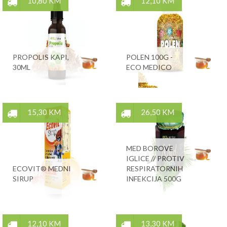
10,80 KM
12,10 KM
PROPOLIS KAPI,
POLEN 100G -
30ML
ECO MEDICO
15,30 KM
26,50 KM
MED BOROVE
IGLICE // PROTIV
ECOVIT® MEDNI
RESPIRATORNIH
SIRUP
INFEKCIJA 500G
12,10 KM
13,30 KM