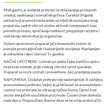
Med gastro je dodatak prehrani za ublažavanje probavnih
smetnji, nadimanja i stomačnih grčeva. Ćurekot (Nigella
sativa) koji je pored meda jedan od ključnih sastojaka ovog
preparata, sadrži više od stotinu aktivnih komponenti koje
pomažu probavu, sprečavaju nadutost, pospješuje rad jetre i
olakšavaju detoksikaciju organizma.
Dužom upotrebom preparat jača imunološki sistem, te
pomaže protiv gljivičnih i bakterijskih oboljenja. Namijenjen
je odraslima i djeci starosti 1+ godina.
NAČIN UPOTREBE: Uzimati po jednu čajnu kašičicu ujutro
na prazan stomak, prije svakog obroka i pred spavanje.
Preparat se može uzimati i preventivno, bez pravljenja pauze.
NAPOMENA: Dodatak prehrani nije nadomjestak ili zamjena
uravnoteženoj prehrani. Važno je pridržavati se uravnotežene i
raznovrsne prehrane, te zdravog načina života. Oprez kod
osoba alergičnih na pčelinje proizvode. Čuvati izvan dohvata
male djece. Preporučene dnevne doze se ne smiju prekoračiti.