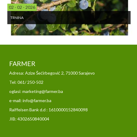
02 - 02 - 2026
TRNINA
FARMER
Adresa: Azize Šećirbegović 2, 71000 Sarajevo
Tel: 061/ 250-502
oglasi: marketing@farmer.ba
e-mail: info@farmer.ba
Raiffeisen Bank d.d : 1610000152840098
JIB: 4302650840004