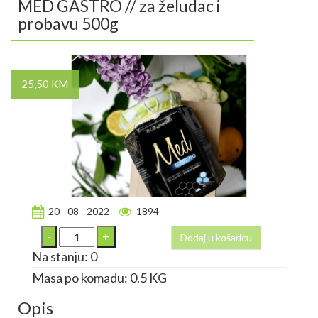
MED GASTRO // za želudac i
probavu 500g
25,50 KM
20 - 08 - 2022
1894
Dodaj u košaricu
Na stanju: 0
Masa po komadu: 0.5 KG
Opis