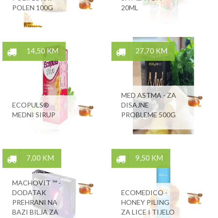
POLEN 100G
20ML
14,50 KM
27,70 KM
MED ASTMA - ZA
ECOPULS®
DISAJNE
MEDNI SIRUP
PROBLEME 500G
7,00 KM
9,50 KM
MACHOVIT ™ -
DODATAK
ECOMEDICO -
PREHRANI NA
HONEY PILING
BAZI BILJA ZA
ZA LICE I TIJELO