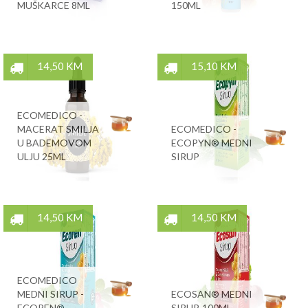
MUŠKARCE 8ML
150ML
14,50 KM
15,10 KM
ECOMEDICO -
MACERAT SMILJA
ECOMEDICO -
U BADEMOVOM
ECOPYN® MEDNI
ULJU 25ML
SIRUP
14,50 KM
14,50 KM
ECOMEDICO
MEDNI SIRUP -
ECOSAN® MEDNI
ECOREN®
SIRUP, 100ML