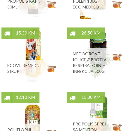
PROPOLIS KAPI,
POLEN 100G -
30ML
ECO MEDICO
15,30 KM
26,50 KM
MED BOROVE
IGLICE // PROTIV
ECOVIT® MEDNI
RESPIRATORNIH
SIRUP
INFEKCIJA 500G
12,10 KM
13,30 KM
PROPOLIS SPREJ
POLIFLORNI
SA MENTOM