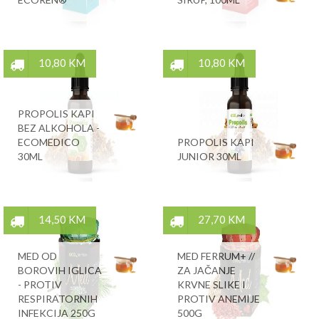
10,80 KM
10,80 KM
PROPOLIS KAPI
BEZ ALKOHOLA -
ECOMEDICO
PROPOLIS KAPI
30ML
JUNIOR 30ML
14,50 KM
27,70 KM
MED OD
MED FERRUM+ //
BOROVIH IGLICA
ZA JAČANJE
- PROTIV
KRVNE SLIKE I
RESPIRATORNIH
PROTIV ANEMIJE
INFEKCIJA 250G
500G