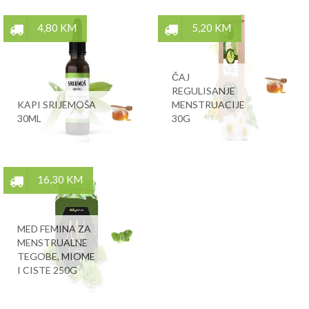
4,80 KM
5,20 KM
ČAJ
REGULISANJE
KAPI SRIJEMOŠA
MENSTRUACIJE
30ML
30G
16,30 KM
MED FEMINA ZA
MENSTRUALNE
TEGOBE, MIOME
I CISTE 250G