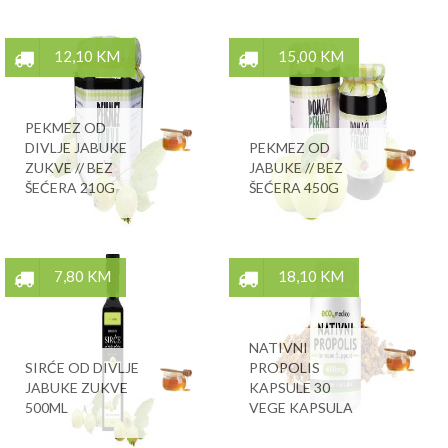
12,10 KM
15,00 KM
PEKMEZ OD
DIVLJE JABUKE
PEKMEZ OD
ZUKVE // BEZ
JABUKE // BEZ
ŠEĆERA 210G
ŠEĆERA 450G
7,80 KM
18,10 KM
NATIVNI
SIRĆE OD DIVLJE
PROPOLIS
JABUKE ZUKVE
KAPSULE 30
500ML
VEGE KAPSULA