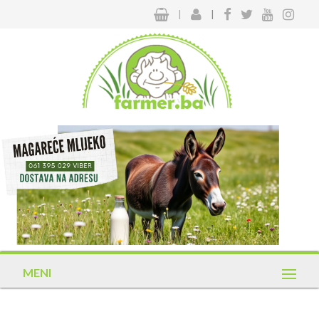
|
|
MENI