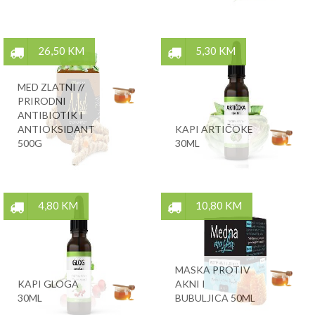
26,50 KM
5,30 KM
MED ZLATNI //
PRIRODNI
ANTIBIOTIK I
ANTIOKSIDANT
KAPI ARTIČOKE
500G
30ML
4,80 KM
10,80 KM
MASKA PROTIV
KAPI GLOGA
AKNI I
30ML
BUBULJICA 50ML