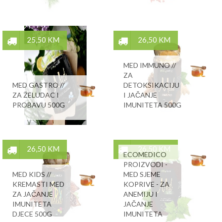
25,50 KM
26,50 KM
MED IMMUNO //
ZA
MED GASTRO //
DETOKSIKACIJU
ZA ŽELUDAC I
I JAČANJE
PROBAVU 500G
IMUNITETA 500G
26,50 KM
26,50 KM
ECOMEDICO
PROIZVODI -
MED KIDS //
MED SJEME
KREMASTI MED
KOPRIVE - ZA
ZA JAČANJE
ANEMIJU I
IMUNITETA
JAČANJE
DJECE 500G
IMUNITETA