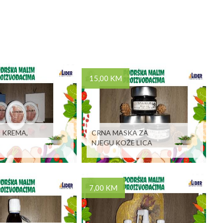
15,00 KM
 KREMA,
CRNA MASKA ZA
NJEGU KOŽE LICA
7,00 KM