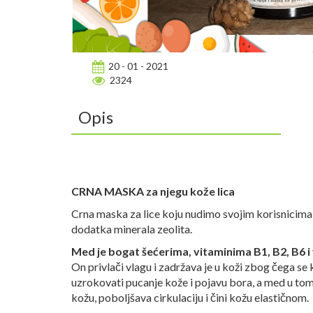
20 - 01 - 2021
2324
Opis
CRNA MASKA za njegu kože lica
Crna maska za lice koju nudimo svojim korisnicima 
dodatka minerala zeolita.
Med je bogat šećerima, vitaminima B1, B2, B6 i 
On privlači vlagu i zadržava je u koži zbog čega s
uzrokovati pucanje kože i pojavu bora, a med u tom 
kožu, poboljšava cirkulaciju i čini kožu elastičnom.