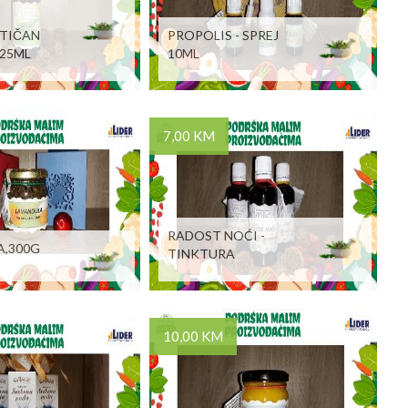
TIČAN
PROPOLIS - SPREJ
125ML
10ML
7,00 KM
RADOST NOĆI -
A,300G
TINKTURA
10,00 KM