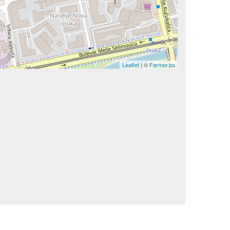
Leaflet
| ©
Farmer.ba