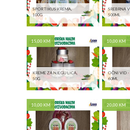
SPORTIKUS KREMA,
SREBRNA 
100G
500ML
15,00 KM
10,00 KM
KREME ZA NJEGU LICA,
OČNI VID -
50G
60ML
10,00 KM
20,00 KM