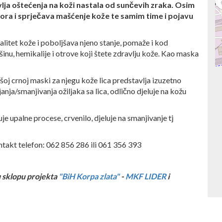
lja oštećenja na koži nastala od sunčevih zraka. Osim
z pora i sprječava mašćenje kože te samim time i pojavu
alitet kože i poboljšava njeno stanje, pomaže i kod
ršinu, hemikalije i otrove koji štete zdravlju kože. Kao maska
ašoj crnoj maski za njegu kože lica predstavlja izuzetno
a/smanjivanja ožiljaka sa lica, odlično djeluje na kožu
e upalne procese, crvenilo, djeluje na smanjivanje tj
ntakt telefon:
062 856 286 ili 061 356 393
 sklopu projekta
"BiH Korpa zlata"
-
MKF LIDER
i