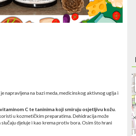
je napravljena na bazi meda, medicinskog aktivnog uglja i
vitaminom C te taninima koji smiruju osjetljivu kožu
.
e koristi u kozmetičkim preparatima. Dehidracija može
slučaju djeluje i kao krema protiv bora. Osim što hrani