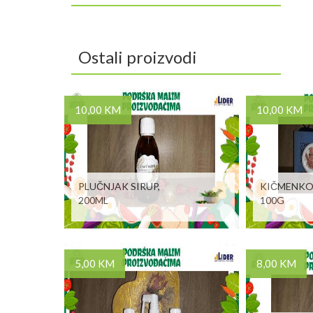
Ostali proizvodi
10,00 KM
10,00 KM
PLUČNJAK SIRUP,
KIČMENKO
200ML
100G
5,00 KM
8,00 KM