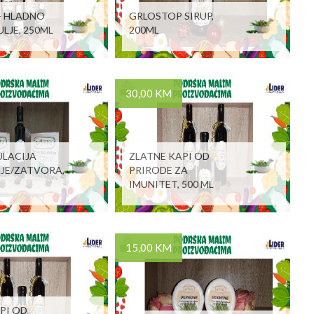
- HLADNO
GRLOSTOP SIRUP,
LJE, 250ML
200ML
30,00 KM
ULACIJA
ZLATNE KAPI OD
JE/ZATVORA,
PRIRODE ZA
IMUNITET, 500 ML
15,00 KM
PI OD