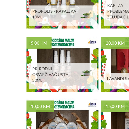
KAPI ZA
PROPOLIS - KAPALJKA
PROBLEMA
10ML
ŽELUDAC,
5,00 KM
20,00 KM
PRIRODNI
OSVJEŽIVAČ USTA,
LAVANDUL
30ML
10,00 KM
15,00 KM