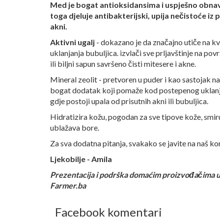
Med je bogat antioksidansima i uspješno obnav
toga djeluje antibakterijski, upija nečistoće i
akni.
Aktivni ugalj
- dokazano je da značajno utiče na kv
uklanjanja bubuljica. izvlači sve prljavštinje na pov
ili biljni sapun savršeno čisti mitesere i akne.
Mineral zeolit - pretvoren u puder i kao sastojak n
bogat dodatak koji pomaže kod postepenog uklanjanj
gdje postoji upala od prisutnih akni ili bubuljica.
Hidratizira kožu, pogodan za sve tipove kože, smiruj
ublažava bore.
Za sva dodatna pitanja, svakako se javite na naš ko
Ljekobilje - Amila
Prezentacija i podrška domaćim proizvođačima u
Farmer.ba
Facebook komentari