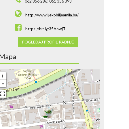
062 856 286; 061 356 393
http://www.ljekobiljeamila.ba/
https://bit.ly/35AowjT
POGLEDAJ PROFIL RADNJE
Mapa
+
-