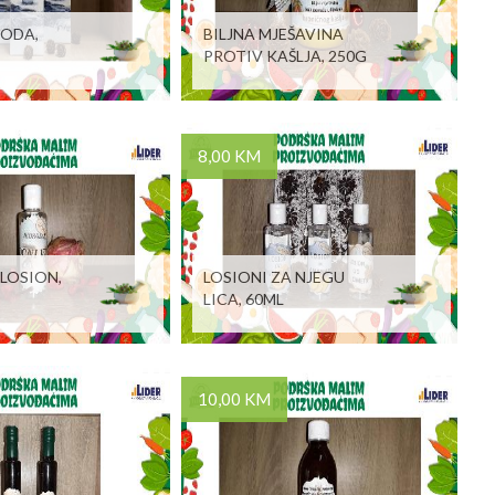
VODA,
BILJNA MJEŠAVINA
PROTIV KAŠLJA, 250G
8,00 KM
 LOSION,
LOSIONI ZA NJEGU
LICA, 60ML
10,00 KM