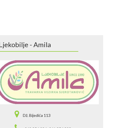
Ljekobilje - Amila
Dž. Bijedića 113