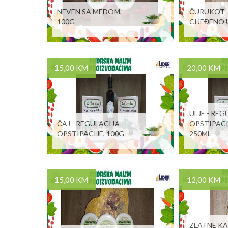
NEVEN SA MEDOM,
ČURUKOT 
100G
CIJEĐENO U
15,00 KM
20,00 KM
ULJE - REG
ČAJ - REGULACIJA
OPSTIPACI
OPSTIPACIJE, 100G
250ML
15,00 KM
12,00 KM
ZLATNE KA