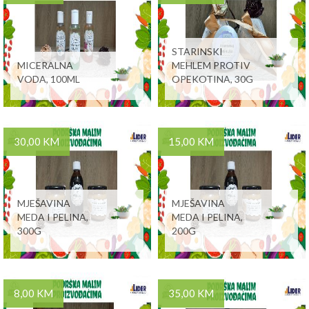
STARINSKI
MICERALNA
MEHLEM PROTIV
VODA, 100ML
OPEKOTINA, 30G
30,00 KM
15,00 KM
MJEŠAVINA
MJEŠAVINA
MEDA I PELINA,
MEDA I PELINA,
300G
200G
8,00 KM
35,00 KM