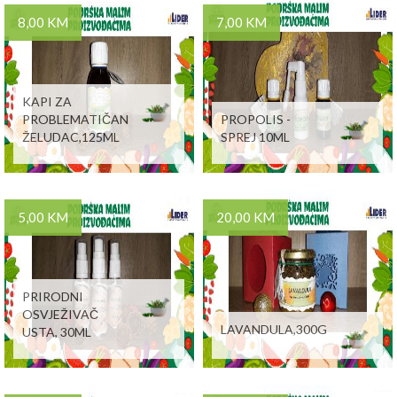
8,00 KM
7,00 KM
KAPI ZA
PROBLEMATIČAN
PROPOLIS -
ŽELUDAC,125ML
SPREJ 10ML
5,00 KM
20,00 KM
PRIRODNI
OSVJEŽIVAČ
LAVANDULA,300G
USTA, 30ML