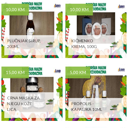
10,00 KM
10,00 KM
PLUČNJAK SIRUP,
KIČMENKO
200ML
KREMA, 100G
15,00 KM
5,00 KM
CRNA MASKA ZA
NJEGU KOŽE
PROPOLIS -
LICA
KAPALJKA 10ML