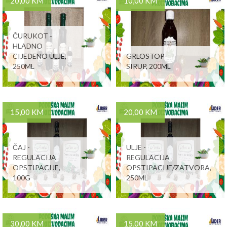
20,00 KM
10,00 KM
ČURUKOT -
HLADNO
CIJEĐENO ULJE,
GRLOSTOP
250ML
SIRUP, 200ML
15,00 KM
20,00 KM
ČAJ -
ULJE -
REGULACIJA
REGULACIJA
OPSTIPACIJE,
OPSTIPACIJE/ZATVORA,
100G
250ML
30,00 KM
15,00 KM