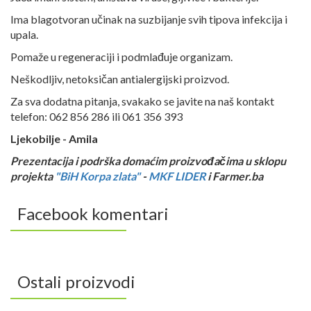
Ima blagotvoran učinak na suzbijanje svih tipova infekcija i
upala.
Pomaže u regeneraciji i podmlađuje organizam.
Neškodljiv, netoksičan antialergijski proizvod.
Za sva dodatna pitanja, svakako se javite na naš kontakt
telefon:
062 856 286 ili 061 356 393
Ljekobilje - Amila
Prezentacija i podrška domaćim proizvođačima u sklopu
projekta
"BiH Korpa zlata"
-
MKF LIDER
i Farmer.ba
Facebook komentari
Ostali proizvodi