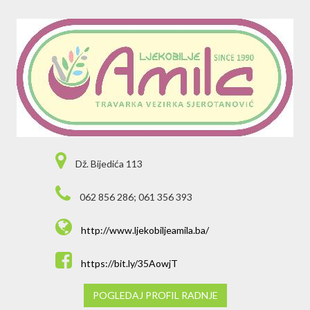
Dž. Bijedića 113
062 856 286; 061 356 393
http://www.ljekobiljeamila.ba/
https://bit.ly/35AowjT
POGLEDAJ PROFIL RADNJE