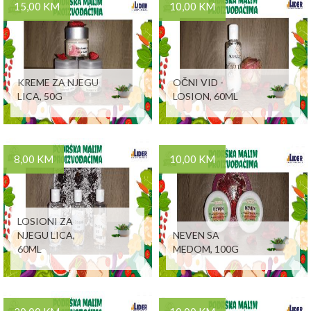
15,00 KM
10,00 KM
KREME ZA NJEGU
OČNI VID -
LICA, 50G
LOSION, 60ML
8,00 KM
10,00 KM
LOSIONI ZA
NJEGU LICA,
NEVEN SA
60ML
MEDOM, 100G