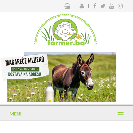
|
|
MENI