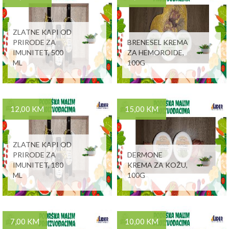
ZLATNE KAPI OD
PRIRODE ZA
BRENESEL KREMA
IMUNITET, 500
ZA HEMOROIDE,
ML
100G
12,00 KM
15,00 KM
ZLATNE KAPI OD
PRIRODE ZA
DERMONE
IMUNITET, 180
KREMA ZA KOŽU,
ML
100G
7,00 KM
10,00 KM