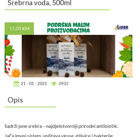
Srebrna voda, 500ml
15,00 KM
21 - 01 - 2021
2932
Opis
Sadrži jone srebra – najdjelotvorniji prirodni antibiotik.
Jača imuni sistem, uništava viruse, gljivice i bakterije.