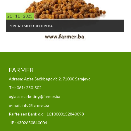
21 - 11 - 2025
PERGA U MEDU UPOTREBA
FARMER
Adresa: Azize Šećirbegović 2, 71000 Sarajevo
Tel: 061/ 250-502
oglasi: marketing@farmer.ba
e-mail: info@farmer.ba
Raiffeisen Bank d.d : 1610000152840098
JIB: 4302650840004