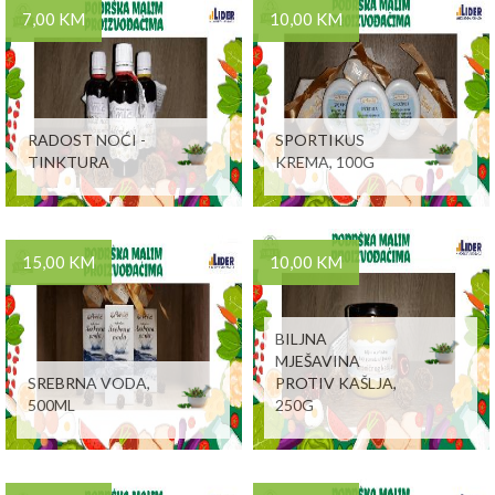
7,00 KM
10,00 KM
RADOST NOĆI -
SPORTIKUS
TINKTURA
KREMA, 100G
15,00 KM
10,00 KM
BILJNA
MJEŠAVINA
SREBRNA VODA,
PROTIV KAŠLJA,
500ML
250G