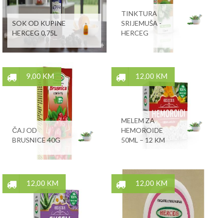
TINKTURA
SOK OD KUPINE
SRIJEMUŠA -
HERCEG 0,75L
HERCEG
9,00 KM
12,00 KM
MELEM ZA
ČAJ OD
HEMOROIDE
BRUSNICE 40G
50ML – 12 KM
12,00 KM
12,00 KM