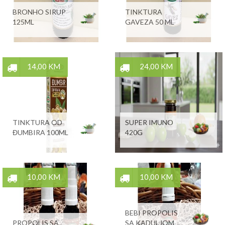
BRONHO SIRUP
TINKTURA
125ML
GAVEZA 50 ML
14,00 KM
24,00 KM
TINKTURA OD
SUPER IMUNO
ĐUMBIRA 100ML
420G
10,00 KM
10,00 KM
BEBI PROPOLIS
PROPOLIS SA
SA KADULJOM