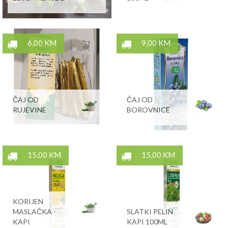
6,00 KM
9,00 KM
ČAJ OD
ČAJ OD
RUJEVINE
BOROVNICE
15,00 KM
15,00 KM
KORIJEN
MASLAČKA -
SLATKI PELIN
KAPI
KAPI 100ML