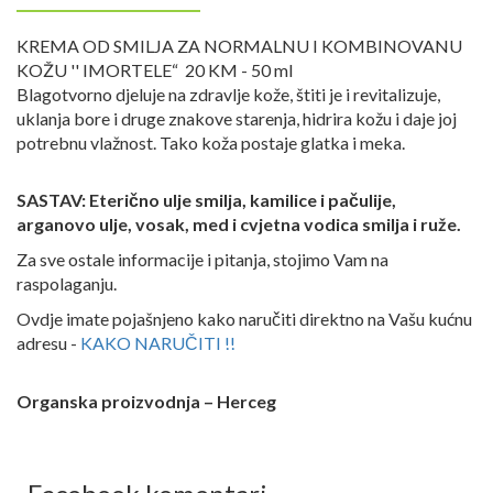
KREMA OD SMILJA ZA NORMALNU I KOMBINOVANU
KOŽU '' IMORTELE“ 20 KM - 50 ml
Blagotvorno djeluje na zdravlje kože, štiti je i revitalizuje,
uklanja bore i druge znakove starenja, hidrira kožu i daje joj
potrebnu vlažnost. Tako koža postaje glatka i meka.
SASTAV: Eterično ulje smilja, kamilice i pačulije,
arganovo ulje, vosak, med i cvjetna vodica smilja i ruže.
Za sve ostale informacije i pitanja, stojimo Vam na
raspolaganju.
Ovdje imate pojašnjeno kako naručiti direktno na Vašu kućnu
adresu -
KAKO NARUČITI !!
Organska proizvodnja – Herceg