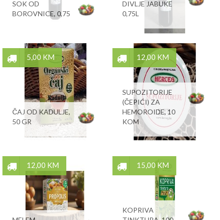
SOK OD
DIVLJE JABUKE
BOROVNICE, 0,75
0,75L
5,00 KM
12,00 KM
SUPOZITORIJE
(ČEPIĆI) ZA
ČAJ OD KADULJE,
HEMOROIDE, 10
50 GR
KOM
12,00 KM
15,00 KM
KOPRIVA
MELEM
TINKTURA, 100