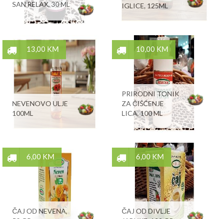
SAN RELAX, 30 ML
IGLICE, 125ML
13,00 KM
10,00 KM
PRIRODNI TONIK
NEVENOVO ULJE
ZA ČIŠĆENJE
100ML
LICA, 100 ML
6,00 KM
6,00 KM
ČAJ OD NEVENA,
ČAJ OD DIVLJE