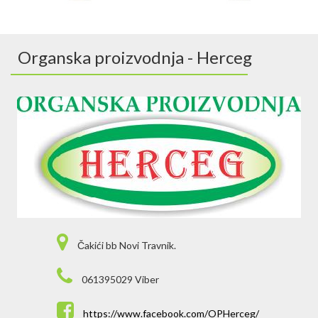
Organska proizvodnja - Herceg
Čakići bb Novi Travnik.
061395029 Viber
https://www.facebook.com/OPHerceg/