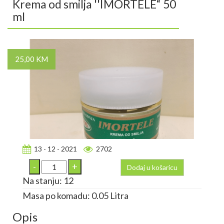
Krema od smilja ''IMORTELE“ 50
ml
25,00 KM
13 - 12 - 2021
2702
Dodaj u košaricu
Na stanju: 12
Masa po komadu: 0.05 Litra
Opis