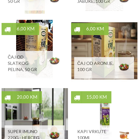
50 GR
JABUKE, 100 GR
6,00 KM
6,00 KM
ČAJ OD
SLATKOG
ČAJ OD ARONIJE,
PELINA, 50 GR
100 GR
20,00 KM
15,00 KM
SUPER IMUNO
KAPI VRKUTE
220G - HERCEG
100ML