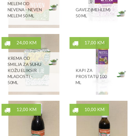
MELEM OD
NEVENA - NEVEN
GAVEZ (MEHLEM)
MELEM 50 ML
50 ML
24,00 KM
17,00 KM
KREMA OD
SMILJA ZA SUHU
KOŽU ELIKSIR
KAPI ZA
MLADOSTI -
PROSTATU 100
50ML
ML
12,00 KM
10,00 KM