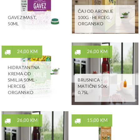
ČAJ OD ARONIJE
GAVEZ MAST,
100G - HERCEG
50ML
ORGANSKO
24,00 KM
26,00 KM
HIDRATANTNA
KREMA OD
SMILJA 50ML -
BRUSNICA -
HERCEG
MATIČNI SOK
ORGANSKO
0,75L
26,00 KM
15,00 KM