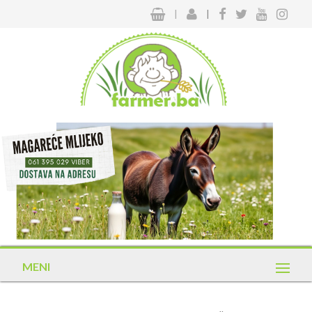
|
|
MENI