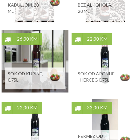
KADULJOM, 20
BEZ ALKOHOLA,
ML
20 ML
26,00 KM
22,00 KM
SOK OD KUPINE,
SOK OD ARONIJE
0,75L
- HERCEG 0,75L
22,00 KM
33,00 KM
PEKMEZ OD