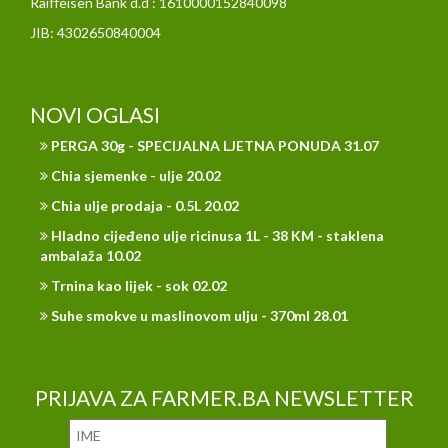
Raiffeisen Bank d.d : 1610000152840098
JIB: 4302650840004
NOVI OGLASI
PERGA 30g - SPECIJALNA LJETNA PONUDA 31.07
Chia sjemenke - ulje 20.02
Chia ulje prodaja - 0.5L 20.02
Hladno cijeđeno ulje ricinusa 1L - 38 KM - staklena
ambalaža 10.02
Trnina kao lijek - sok 02.02
Suhe smokve u maslinovom ulju - 370ml 28.01
PRIJAVA ZA FARMER.BA NEWSLETTER