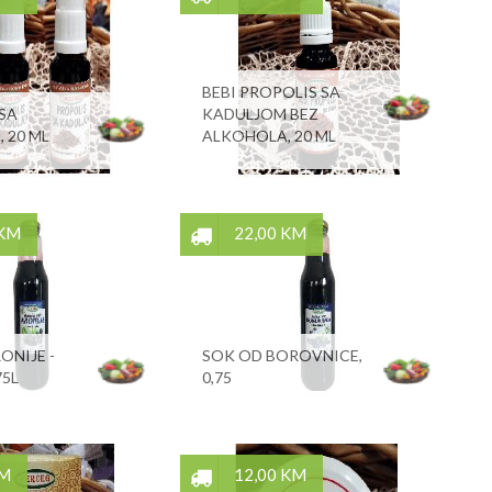
BEBI PROPOLIS SA
SA
KADULJOM BEZ
 20 ML
ALKOHOLA, 20 ML
 KM
22,00 KM
ONIJE -
SOK OD BOROVNICE,
75L
0,75
KM
12,00 KM