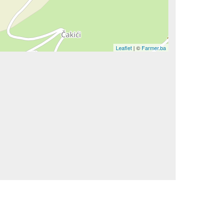
Leaflet
| ©
Farmer.ba