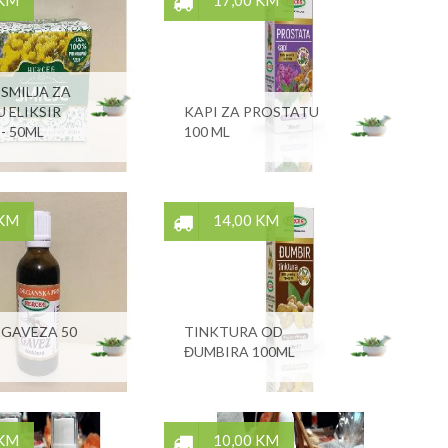
 KM
17,00 KM
SMILJA ZA
 ELIKSIR
KAPI ZA PROSTATU
- 50ML
100 ML
 KM
14,00 KM
 GAVEZA 50
TINKTURA OD
ĐUMBIRA 100ML
 KM
10,00 KM