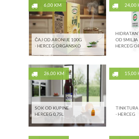
6,00 KM
24,00
HIDRATAN
ČAJ OD ARONIJE 100G
OD SMILJA 
- HERCEG ORGANSKO
HERCEG O
26,00 KM
15,00
SOK OD KUPINE
TINKTURA 
HERCEG 0,75L
- HERCEG