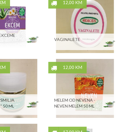
 KM
12,00 KM
 EKCEME
VAGINALETE
 KM
12,00 KM
SMILJA
MELEM OD NEVENA -
“ 50 ML
NEVEN MELEM 50 ML