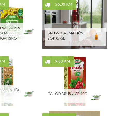
 KM
26,00 KM
TNA KREMA
50ML -
BRUSNICA - MATIČNI
RGANSKO
SOK 0,75L
 KM
9,00 KM
SRIJEMUŠA
ČAJ OD BRUSNICE 40G