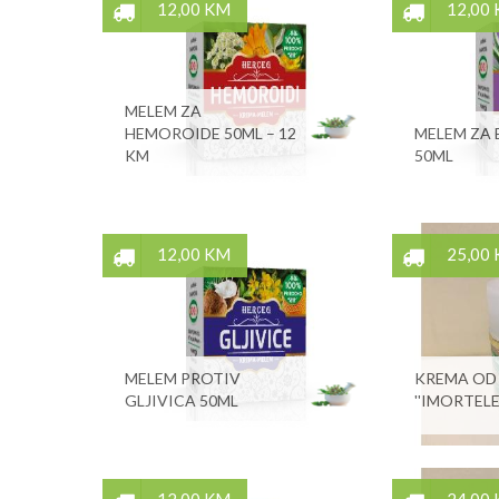
12,00 KM
12,00
MELEM ZA
HEMOROIDE 50ML – 12
MELEM ZA
KM
50ML
12,00 KM
25,00
MELEM PROTIV
KREMA OD 
GLJIVICA 50ML
''IMORTELE