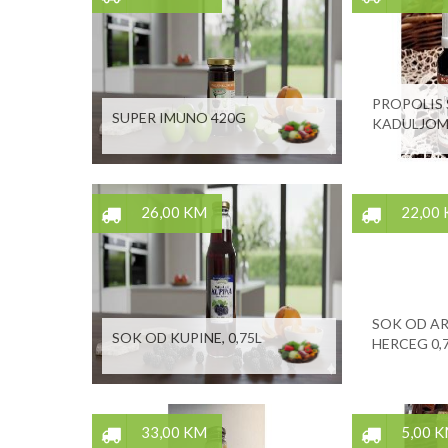
PROPOLIS 
SUPER IMUNO 420G
KADULJOM,
26,00 KM
22,00
SOK OD AR
SOK OD KUPINE, 0,75L
HERCEG 0,
33,00 KM
5,00 