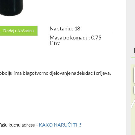
Na stanju: 18
Dodaj u košaricu
Masa po komadu: 0.75
Litra
obolju, ima blagotvorno djelovanje na želudac i crijeva,
Vašu kućnu adresu -
KAKO NARUČITI !!