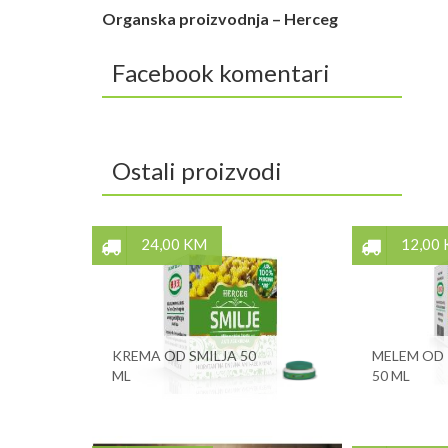
Organska proizvodnja – Herceg
Facebook komentari
Ostali proizvodi
24,00 KM
12,00
KREMA OD SMILJA 50
MELEM OD
ML
50 ML