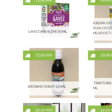
12,00 KM
24,00
KREMA OD 
SUHU KOŽU
GAVEZ (MEHLEM) 50 ML
MLADOSTI 
12,00 KM
10,00
TINKTURA
BRONHO SIRUP 125ML
ML
24,00 KM
10,00