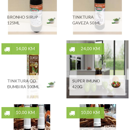
BRONHO SIRUP
TINKTURA
125ML
GAVEZA 50 ML
14,00 KM
24,00 KM
TINKTURA OD
SUPER IMUNO
ĐUMBIRA 100ML
420G
10,00 KM
10,00 KM