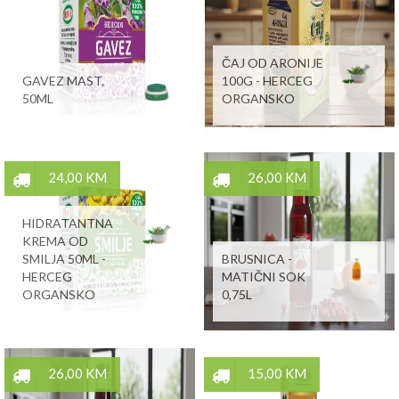
ČAJ OD ARONIJE
GAVEZ MAST,
100G - HERCEG
50ML
ORGANSKO
24,00 KM
26,00 KM
HIDRATANTNA
KREMA OD
SMILJA 50ML -
BRUSNICA -
HERCEG
MATIČNI SOK
ORGANSKO
0,75L
26,00 KM
15,00 KM