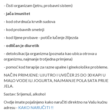
- čisti organizam (jetru, probavni sistem)
-
jača imunitet
- kod otvrdnuća krvnih sudova
- kod probavnih smetnji
- kod lijene probave - potiče lučenje žlijezda
-
odličan je diuretik
- detoksikacija organizma (poznata kao ubica otrova u
organizmu, najmanje trotjedna primjena)
- pomoć kod terapije za razne upalne i ginekološke probleme.
NAČIN PRIMJENE: UJUTRO I UVEČER 25 DO 30 KAPI U
MALO VODE ILI JOGURTA, NAJMANJE POLA SATA PRIJE
JELA.
Sastav: Srijemuš, alkohol
Ovdje imate pojašnjeno kako naručiti direktno na Vašu kućnu
adresu -
KAKO NARUČITI !!