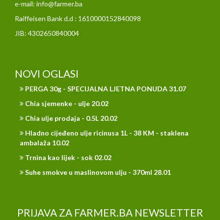
e-mail: info@farmer.ba
Raiffeisen Bank d.d : 1610000152840098
JIB: 4302650840004
NOVI OGLASI
PERGA 30g - SPECIJALNA LJETNA PONUDA 31.07
Chia sjemenke - ulje 20.02
Chia ulje prodaja - 0.5L 20.02
Hladno cijeđeno ulje ricinusa 1L - 38 KM - staklena
ambalaža 10.02
Trnina kao lijek - sok 02.02
Suhe smokve u maslinovom ulju - 370ml 28.01
PRIJAVA ZA FARMER.BA NEWSLETTER