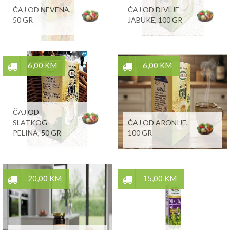
ČAJ OD NEVENA,
ČAJ OD DIVLJE
50 GR
JABUKE, 100 GR
6,00 KM
6,00 KM
ČAJ OD
SLATKOG
ČAJ OD ARONIJE,
PELINA, 50 GR
100 GR
20,00 KM
15,00 KM