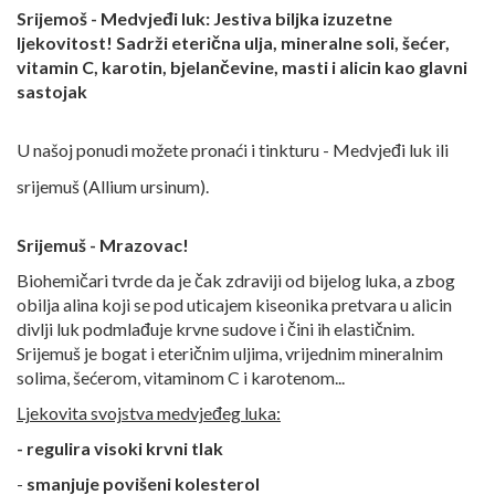
Srijemoš - Medvjeđi luk: Jestiva biljka izuzetne
ljekovitost! Sadrži eterična ulja, mineralne soli, šećer,
vitamin C, karotin, bjelančevine, masti i alicin kao glavni
sastojak
U našoj ponudi možete pronaći i tinkturu - Medvjeđi luk ili
srijemuš (Allium ursinum).
Srijemuš - Mrazovac!
Biohemičari tvrde da je čak zdraviji od bijelog luka, a zbog
obilja alina koji se pod uticajem kiseonika pretvara u alicin
divlji luk podmlađuje krvne sudove i čini ih elastičnim.
Srijemuš je bogat i eteričnim uljima, vrijednim mineralnim
solima, šećerom, vitaminom C i karotenom...
Ljekovita svojstva medvjeđeg luka:
- regulira visoki krvni tlak
-
smanjuje povišeni kolesterol