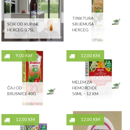
TINKTURA
SOK OD KUPINE
SRIJEMUŠA -
HERCEG 0,75L
HERCEG
9,00 KM
12,00 KM
MELEM ZA
ČAJ OD
HEMOROIDE
BRUSNICE 40G
50ML – 12 KM
12,00 KM
12,00 KM