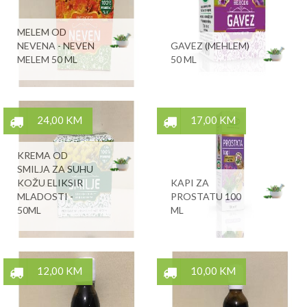
MELEM OD
NEVENA - NEVEN
GAVEZ (MEHLEM)
MELEM 50 ML
50 ML
24,00 KM
17,00 KM
KREMA OD
SMILJA ZA SUHU
KOŽU ELIKSIR
KAPI ZA
MLADOSTI -
PROSTATU 100
50ML
ML
12,00 KM
10,00 KM