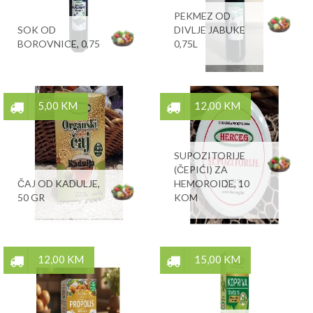
PEKMEZ OD
SOK OD
DIVLJE JABUKE
BOROVNICE, 0,75
0,75L
5,00 KM
12,00 KM
SUPOZITORIJE
(ČEPIĆI) ZA
ČAJ OD KADULJE,
HEMOROIDE, 10
50 GR
KOM
12,00 KM
15,00 KM