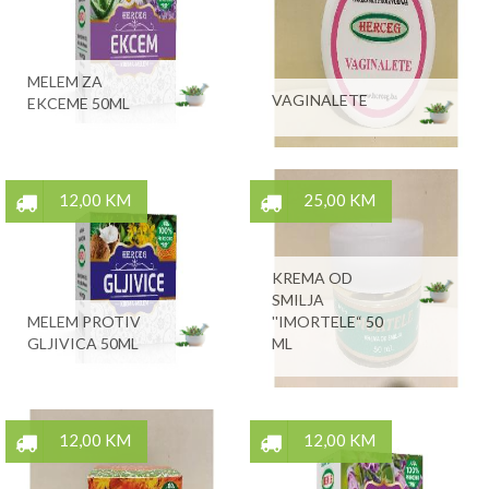
MELEM ZA
VAGINALETE
EKCEME 50ML
12,00 KM
25,00 KM
KREMA OD
SMILJA
MELEM PROTIV
''IMORTELE“ 50
GLJIVICA 50ML
ML
12,00 KM
12,00 KM