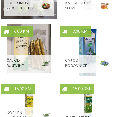
SUPER IMUNO
KAPI VRKUTE
220G - HERCEG
100ML
6,00 KM
9,00 KM
ČAJ OD
ČAJ OD
RUJEVINE
BOROVNICE
15,00 KM
15,00 KM
KORIJEN