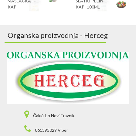
MASLAČKA -
SLATKI PELIN
KAPI
KAPI 100ML
Organska proizvodnja - Herceg
Čakići bb Novi Travnik.
061395029 Viber