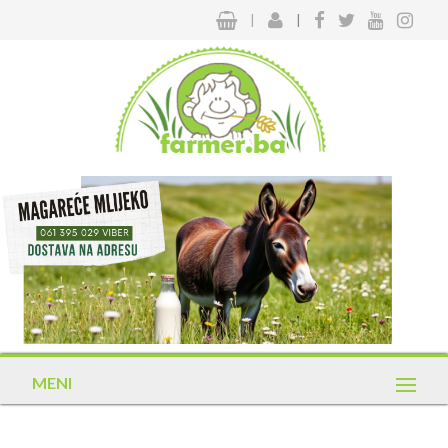
|
|
MENI