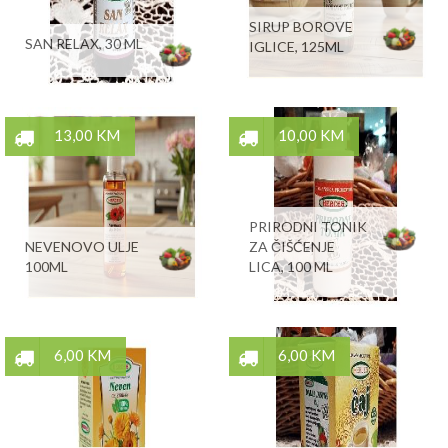
SIRUP BOROVE
SAN RELAX, 30 ML
IGLICE, 125ML
13,00 KM
10,00 KM
PRIRODNI TONIK
NEVENOVO ULJE
ZA ČIŠĆENJE
100ML
LICA, 100 ML
6,00 KM
6,00 KM