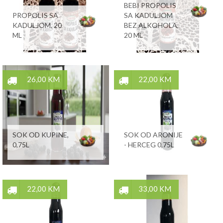
BEBI PROPOLIS
PROPOLIS SA
SA KADULJOM
KADULJOM, 20
BEZ ALKOHOLA,
ML
20 ML
26,00 KM
22,00 KM
SOK OD KUPINE,
SOK OD ARONIJE
0,75L
- HERCEG 0,75L
22,00 KM
33,00 KM