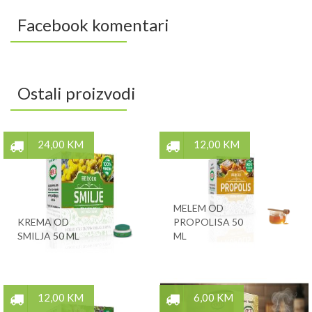
Facebook komentari
Ostali proizvodi
24,00 KM
12,00 KM
MELEM OD
KREMA OD
PROPOLISA 50
SMILJA 50 ML
ML
12,00 KM
6,00 KM