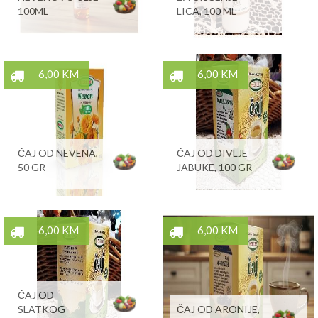
100ML
LICA, 100 ML
6,00 KM
6,00 KM
ČAJ OD NEVENA,
ČAJ OD DIVLJE
50 GR
JABUKE, 100 GR
6,00 KM
6,00 KM
ČAJ OD
SLATKOG
ČAJ OD ARONIJE,