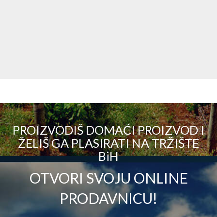
PROIZVODIŠ DOMAĆI PROIZVOD I
ŽELIŠ GA PLASIRATI NA TRŽIŠTE
BiH
OTVORI SVOJU ONLINE
PRODAVNICU!