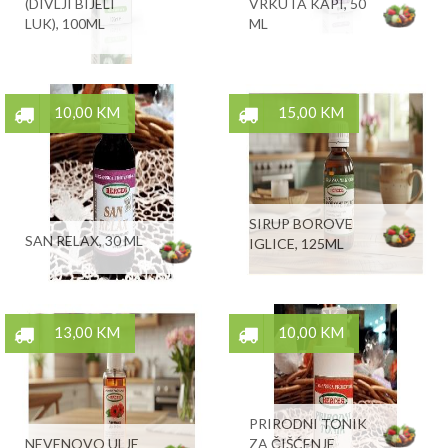
(DIVLJI BIJELI
VRKUTA KAPI, 50
LUK), 100ML
ML
10,00 KM
15,00 KM
SIRUP BOROVE
SAN RELAX, 30 ML
IGLICE, 125ML
13,00 KM
10,00 KM
PRIRODNI TONIK
NEVENOVO ULJE
ZA ČIŠĆENJE