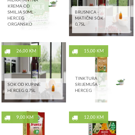
KREMA OD
SMILJA 50ML -
BRUSNICA -
HERCEG
MATIČNI SOK
ORGANSKO
0,75L
26,00 KM
15,00 KM
TINKTURA
SOK OD KUPINE
SRIJEMUŠA -
HERCEG 0,75L
HERCEG
9,00 KM
12,00 KM