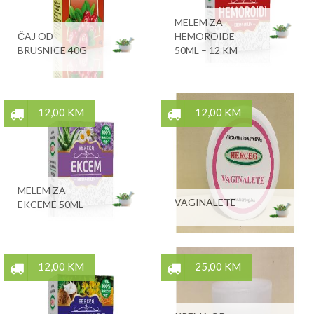
MELEM ZA
ČAJ OD
HEMOROIDE
BRUSNICE 40G
50ML – 12 KM
12,00 KM
12,00 KM
MELEM ZA
VAGINALETE
EKCEME 50ML
12,00 KM
25,00 KM