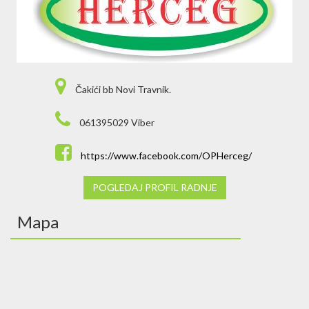
Čakići bb Novi Travnik.
061395029 Viber
https://www.facebook.com/OPHerceg/
POGLEDAJ PROFIL RADNJE
Mapa