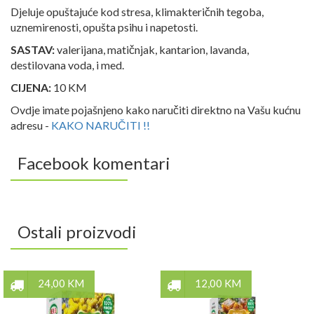
Djeluje opuštajuće kod stresa, klimakteričnih tegoba,
uznemirenosti, opušta psihu i napetosti.
SASTAV:
valerijana, matičnjak, kantarion, lavanda,
destilovana voda, i med.
CIJENA:
10 KM
Ovdje imate pojašnjeno kako naručiti direktno na Vašu kućnu
adresu -
KAKO NARUČITI !!
Facebook komentari
Ostali proizvodi
24,00 KM
12,00 KM