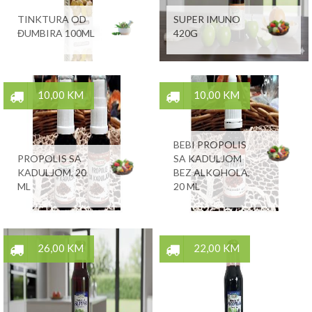
TINKTURA OD
SUPER IMUNO
ĐUMBIRA 100ML
420G
10,00 KM
10,00 KM
BEBI PROPOLIS
PROPOLIS SA
SA KADULJOM
KADULJOM, 20
BEZ ALKOHOLA,
ML
20 ML
26,00 KM
22,00 KM