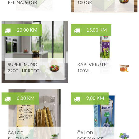
PELINA, 50 GR
100 GR
20,00 KM
15,00 KM
SUPER IMUNO
KAPI VRKUTE
220G - HERCEG
100ML
6,00 KM
9,00 KM
ČAJ OD
ČAJ OD
RUJEVINE
BOROVNICE