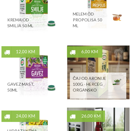
MELEM OD
KREMA OD
PROPOLISA 50
SMILJA 50 ML
ML
12,00 KM
6,00 KM
ČAJ OD ARONIJE
GAVEZ MAST,
100G - HERCEG
50ML
ORGANSKO
24,00 KM
26,00 KM
HIDRATANTNA