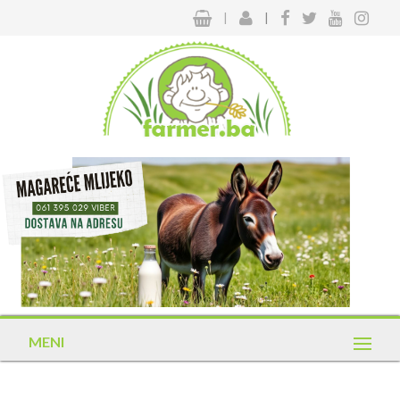
|
|
MENI