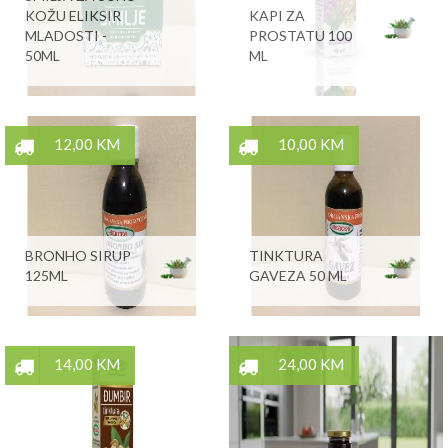
KOŽU ELIKSIR
KAPI ZA
MLADOSTI -
PROSTATU 100
50ML
ML
12,00 KM
10,00 KM
BRONHO SIRUP
TINKTURA
125ML
GAVEZA 50 ML
14,00 KM
24,00 KM