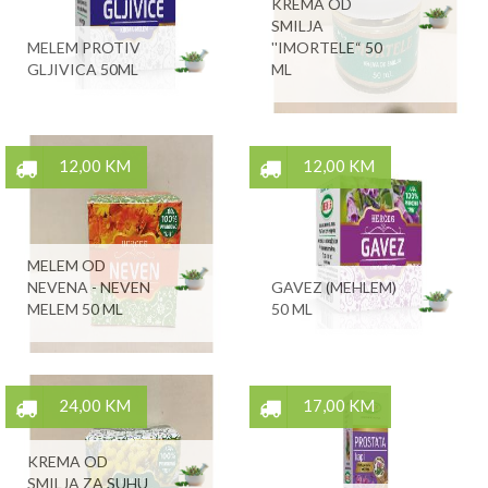
KREMA OD
SMILJA
MELEM PROTIV
''IMORTELE“ 50
GLJIVICA 50ML
ML
12,00 KM
12,00 KM
MELEM OD
NEVENA - NEVEN
GAVEZ (MEHLEM)
MELEM 50 ML
50 ML
24,00 KM
17,00 KM
KREMA OD
SMILJA ZA SUHU