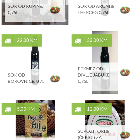
SOK OD KUPINE,
SOK OD ARONIJE
0,75L
- HERCEG 0,75L
22,00 KM
33,00 KM
PEKMEZ OD
SOK OD
DIVLJE JABUKE
BOROVNICE, 0,75
0,75L
5,00 KM
12,00 KM
SUPOZITORIJE
(ČEPIĆI) ZA