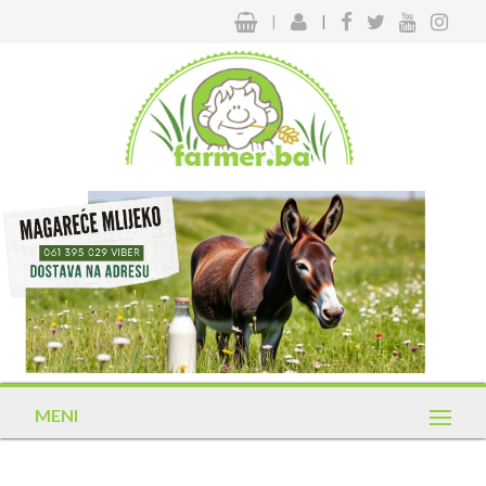
|
|
MENI