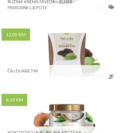
RUŽINA KREMA FAVEDA – ELIXIR
PRIRODNE LJEPOTE
12,00 KM
ČAJ DIJABETIN
8,50 KM
KOKOSOVO ULJE - BILJNA APOTEKA