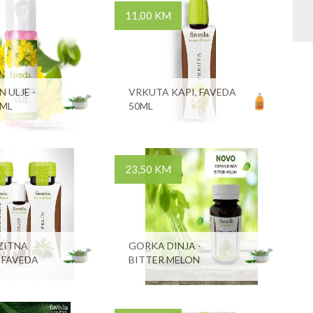
11,00 KM
 ULJE -
VRKUTA KAPI, FAVEDA
0ML
50ML
23,50 KM
ZITNA
GORKA DINJA -
- FAVEDA
BITTER MELON