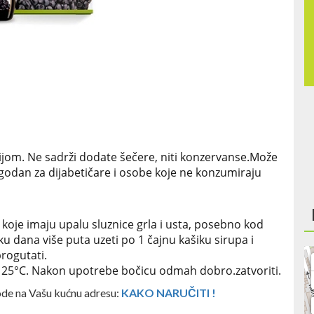
jom. Ne sadrži dodate šečere, niti konzervanse.
Može
ogodan za dijabetičare i osobe koje ne konzumiraju
oje imaju upalu sluznice grla i usta, posebno kod
ku dana više puta uzeti po 1 čajnu kašiku sirupa i
rogutati.
 25°C. Nakon upotrebe bočicu odmah dobro.
zatvoriti.
ode na Vašu kućnu adresu:
KAKO NARUČITI !