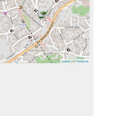
Leaflet
| ©
Farmer.ba