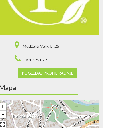
Mudželiti Veliki br.25
061 395 029
POGLEDAJ PROFIL RADNJE
Mapa
+
-