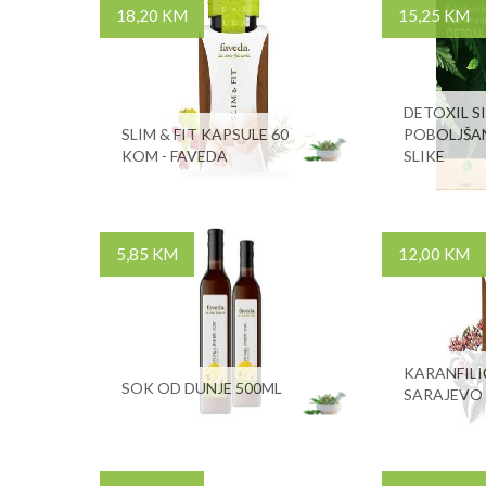
18,20 KM
15,25 KM
DETOXIL S
SLIM & FIT KAPSULE 60
POBOLJŠA
KOM - FAVEDA
SLIKE
5,85 KM
12,00 KM
KARANFILI
SOK OD DUNJE 500ML
SARAJEVO