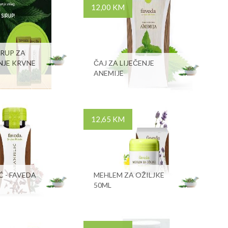
12,00 KM
IRUP ZA
NJE KRVNE
ČAJ ZA LIJEČENJE
ANEMIJE
12,65 KM
Ć - FAVEDA
MEHLEM ZA OŽILJKE
50ML