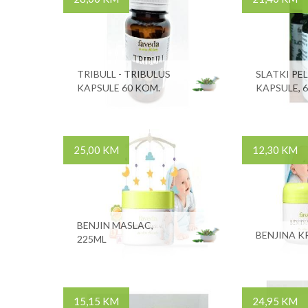
TRIBULL - TRIBULUS
SLATKI PEL
KAPSULE 60 KOM.
KAPSULE, 
25,00 KM
12,30 KM
BENJIN MASLAC,
BENJINA K
225ML
15,15 KM
24,95 KM