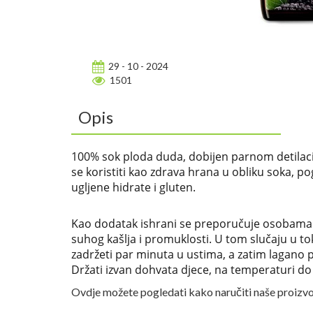
29 - 10 - 2024
1501
Opis
100% sok ploda duda, dobijen parnom detilaci
se koristiti kao zdrava hrana u obliku soka, p
ugljene hidrate i gluten.
Kao dodatak ishrani se preporučuje osobama k
suhog kašlja i promuklosti. U tom slučaju u to
zadržeti par minuta u ustima, a zatim lagano p
Držati izvan dohvata djece, na temperaturi
do
Ovdje možete pogledati kako naručiti naše proizv