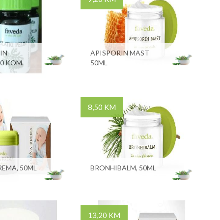
IN
APISPORIN MAST
60 KOM.
50ML
8,50 KM
REMA, 50ML
BRONHIBALM, 50ML
13,20 KM